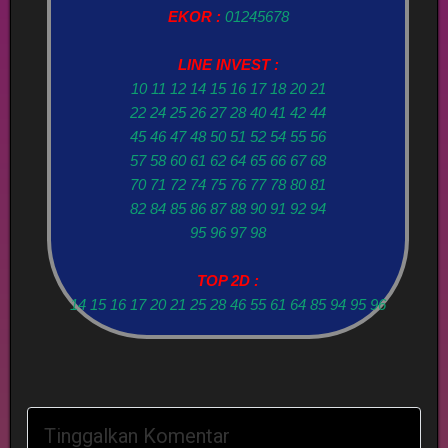
EKOR :
01245678
LINE INVEST :
10 11 12 14 15 16 17 18 20 21
22 24 25 26 27 28 40 41 42 44
45 46 47 48 50 51 52 54 55 56
57 58 60 61 62 64 65 66 67 68
70 71 72 74 75 76 77 78 80 81
82 84 85 86 87 88 90 91 92 94
95 96 97 98
TOP 2D :
14 15 16 17 20 21 25 28 46 55 61 64 85 94 95 96
Tinggalkan Komentar