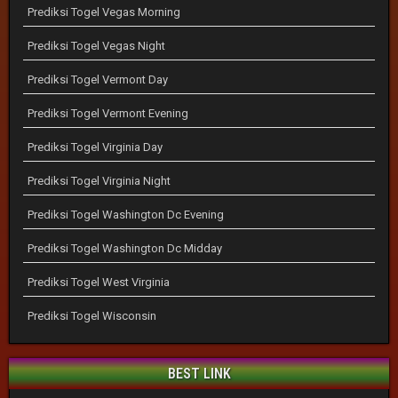
Prediksi Togel Vegas Morning
Prediksi Togel Vegas Night
Prediksi Togel Vermont Day
Prediksi Togel Vermont Evening
Prediksi Togel Virginia Day
Prediksi Togel Virginia Night
Prediksi Togel Washington Dc Evening
Prediksi Togel Washington Dc Midday
Prediksi Togel West Virginia
Prediksi Togel Wisconsin
BEST LINK