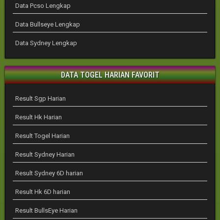
Data Pcso Lengkap
Data Bullseye Lengkap
Data Sydney Lengkap
DATA TOGEL HARIAN FAVORIT
Result Sgp Harian
Result Hk Harian
Result Togel Harian
Result Sydney Harian
Result Sydney 6D harian
Result Hk 6D harian
Result BullsEye Harian