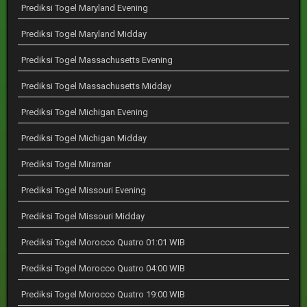
Prediksi Togel Maryland Evening
Prediksi Togel Maryland Midday
Prediksi Togel Massachusetts Evening
Prediksi Togel Massachusetts Midday
Prediksi Togel Michigan Evening
Prediksi Togel Michigan Midday
Prediksi Togel Miramar
Prediksi Togel Missouri Evening
Prediksi Togel Missouri Midday
Prediksi Togel Morocco Quatro 01:01 WIB
Prediksi Togel Morocco Quatro 04:00 WIB
Prediksi Togel Morocco Quatro 19:00 WIB