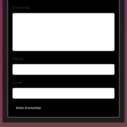
Komentar
Nama
Email
Kirim Komentar