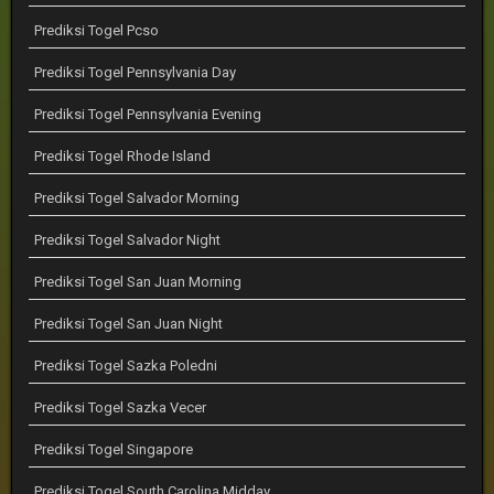
Prediksi Togel Pcso
Prediksi Togel Pennsylvania Day
Prediksi Togel Pennsylvania Evening
Prediksi Togel Rhode Island
Prediksi Togel Salvador Morning
Prediksi Togel Salvador Night
Prediksi Togel San Juan Morning
Prediksi Togel San Juan Night
Prediksi Togel Sazka Poledni
Prediksi Togel Sazka Vecer
Prediksi Togel Singapore
Prediksi Togel South Carolina Midday