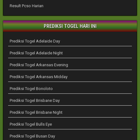
Result Pcso Harian
PREDIKSI TOGEL HARI INI
Prediksi Togel Adelaide Day
Prediksi Togel Adelaide Night
Prediksi Togel Arkansas Evening
Prediksi Togel Arkansas Midday
Prediksi Togel Bonoloto
Prediksi Togel Brisbane Day
Prediksi Togel Brisbane Night
Prediksi Togel Bulls Eye
Prediksi Togel Busan Day