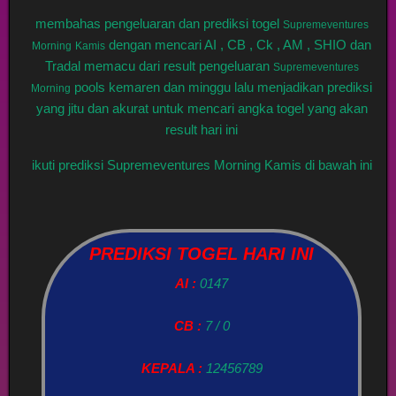
membahas pengeluaran dan prediksi togel
Supremeventures
dengan mencari AI , CB , Ck , AM , SHIO dan
Morning
Kamis
Tradal memacu dari result pengeluaran
Supremeventures
pools kemaren dan minggu lalu menjadikan prediksi
Morning
yang jitu dan akurat untuk mencari angka togel yang akan
result hari ini
ikuti prediksi Supremeventures Morning Kamis di bawah ini
PREDIKSI TOGEL HARI INI
AI :
0147
CB :
7 / 0
KEPALA :
12456789