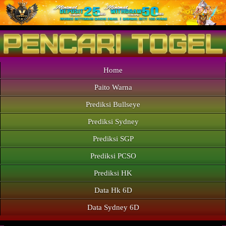
Home
Paito Warna
Prediksi Bullseye
Prediksi Sydney
Prediksi SGP
Prediksi PCSO
Prediksi HK
Data Hk 6D
Data Sydney 6D