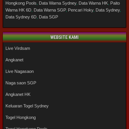
Hongkong Pools
,
Data Warna Sydney
,
Data Warna HK
,
Paito
Warna HK 6D
,
Data Warna SGP
,
Pencari Hoky
,
Data Sydney
,
Data Sydney 6D
,
Data SGP
WEBSITE KAMI
Live Virdsam
Angkanet
Live Nagasaon
Naga saon SGP
Angkanet HK
Keluaran Togel Sydney
Togel Hongkong
Togel Hongkong Pools