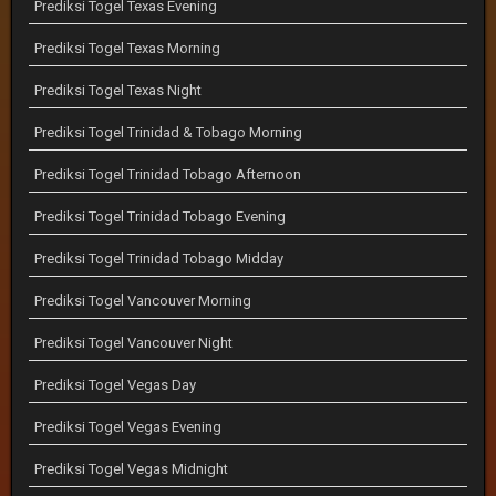
Prediksi Togel Texas Evening
Prediksi Togel Texas Morning
Prediksi Togel Texas Night
Prediksi Togel Trinidad & Tobago Morning
Prediksi Togel Trinidad Tobago Afternoon
Prediksi Togel Trinidad Tobago Evening
Prediksi Togel Trinidad Tobago Midday
Prediksi Togel Vancouver Morning
Prediksi Togel Vancouver Night
Prediksi Togel Vegas Day
Prediksi Togel Vegas Evening
Prediksi Togel Vegas Midnight