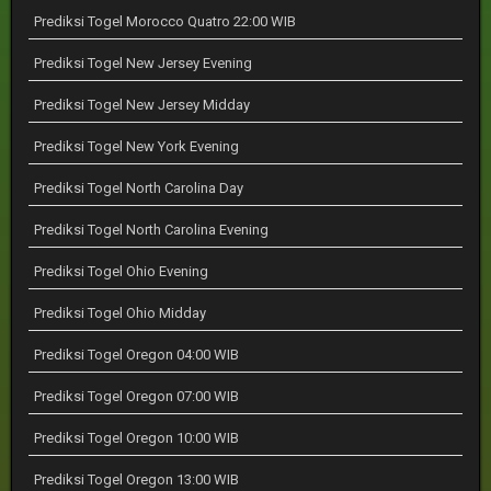
Prediksi Togel Morocco Quatro 22:00 WIB
Prediksi Togel New Jersey Evening
Prediksi Togel New Jersey Midday
Prediksi Togel New York Evening
Prediksi Togel North Carolina Day
Prediksi Togel North Carolina Evening
Prediksi Togel Ohio Evening
Prediksi Togel Ohio Midday
Prediksi Togel Oregon 04:00 WIB
Prediksi Togel Oregon 07:00 WIB
Prediksi Togel Oregon 10:00 WIB
Prediksi Togel Oregon 13:00 WIB