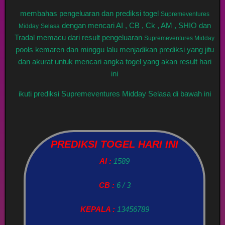
membahas pengeluaran dan prediksi togel
Supremeventures
dengan mencari AI , CB , Ck , AM , SHIO dan
Midday
Selasa
Tradal memacu dari result pengeluaran
Supremeventures Midday
pools kemaren dan minggu lalu menjadikan prediksi yang jitu
dan akurat untuk mencari angka togel yang akan result hari
ini
ikuti prediksi Supremeventures Midday Selasa di bawah ini
PREDIKSI TOGEL HARI INI
AI :
1589
CB :
6 / 3
KEPALA :
13456789