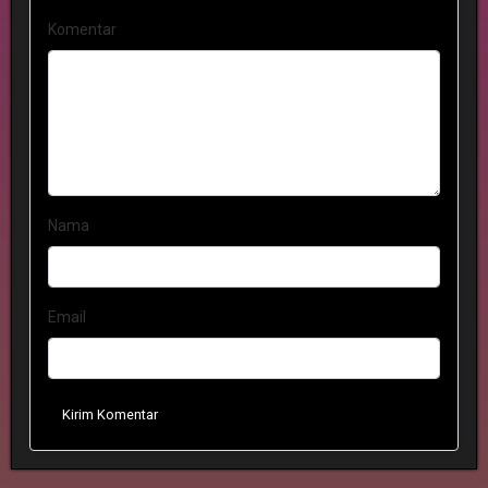
Komentar
Nama
Email
Kirim Komentar