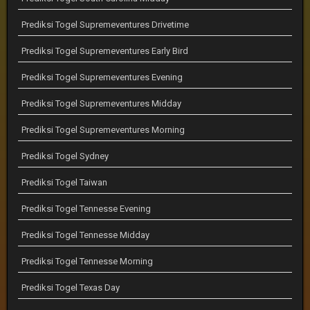
Prediksi Togel Supremeventures Drivetime
Prediksi Togel Supremeventures Early Bird
Prediksi Togel Supremeventures Evening
Prediksi Togel Supremeventures Midday
Prediksi Togel Supremeventures Morning
Prediksi Togel Sydney
Prediksi Togel Taiwan
Prediksi Togel Tennesse Evening
Prediksi Togel Tennesse Midday
Prediksi Togel Tennesse Morning
Prediksi Togel Texas Day