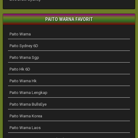
PAITO WARNA FAVORIT
Paito Warna
Paito Sydney 6D
Paito Warna Sgp
Paito Hk 6D
Paito Warna Hk
Paito Warna Lengkap
Paito Warna BullsEye
Paito Warna Korea
Paito Warna Laos