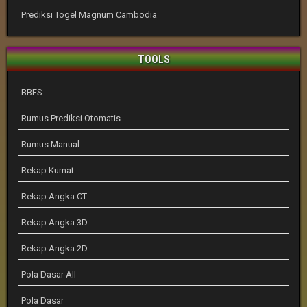
Prediksi Togel Magnum Cambodia
TOOLS
BBFS
Rumus Prediksi Otomatis
Rumus Manual
Rekap Kumat
Rekap Angka CT
Rekap Angka 3D
Rekap Angka 2D
Pola Dasar All
Pola Dasar