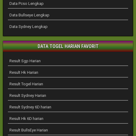
Data Pcso Lengkap
Data Bullseye Lengkap
Data Sydney Lengkap
DATA TOGEL HARIAN FAVORIT
Result Sgp Harian
Result Hk Harian
Result Togel Harian
Result Sydney Harian
Result Sydney 6D harian
Result Hk 6D harian
Result BullsEye Harian