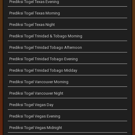
Prediksi Togel Texas Evening
Prediksi Togel Texas Morning
Prediksi Togel Texas Night
Prediksi Togel Trinidad & Tobago Morning
Prediksi Togel Trinidad Tobago Afternoon
Prediksi Togel Trinidad Tobago Evening
Prediksi Togel Trinidad Tobago Midday
Prediksi Togel Vancouver Morning
Prediksi Togel Vancouver Night
Prediksi Togel Vegas Day
Prediksi Togel Vegas Evening
Prediksi Togel Vegas Midnight