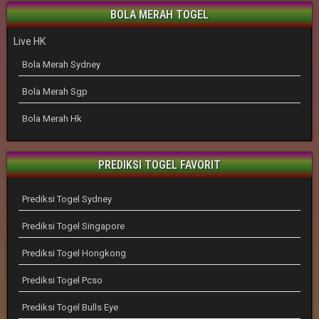
BOLA MERAH TOGEL
Live HK
Bola Merah Sydney
Bola Merah Sgp
Bola Merah Hk
PREDIKSI TOGEL FAVORIT
Prediksi Togel Sydney
Prediksi Togel Singapore
Prediksi Togel Hongkong
Prediksi Togel Pcso
Prediksi Togel Bulls Eye