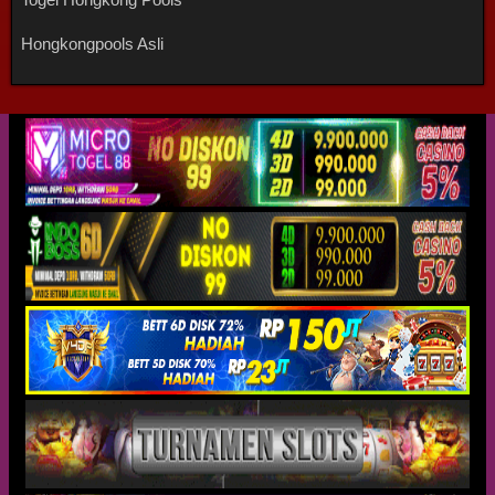
Hongkongpools Asli