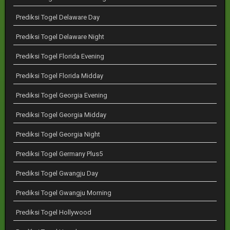
Prediksi Togel Delaware Day
Prediksi Togel Delaware Night
Prediksi Togel Florida Evening
Prediksi Togel Florida Midday
Prediksi Togel Georgia Evening
Prediksi Togel Georgia Midday
Prediksi Togel Georgia Night
Prediksi Togel Germany Plus5
Prediksi Togel Gwangju Day
Prediksi Togel Gwangju Morning
Prediksi Togel Hollywood