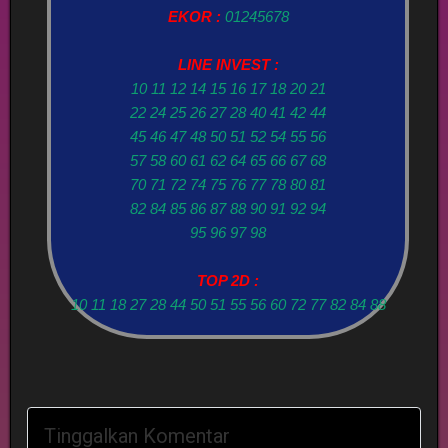
EKOR :
01245678
LINE INVEST :
10 11 12 14 15 16 17 18 20 21
22 24 25 26 27 28 40 41 42 44
45 46 47 48 50 51 52 54 55 56
57 58 60 61 62 64 65 66 67 68
70 71 72 74 75 76 77 78 80 81
82 84 85 86 87 88 90 91 92 94
95 96 97 98
TOP 2D :
10 11 18 27 28 44 50 51 55 56 60 72 77 82 84 88
Tinggalkan Komentar