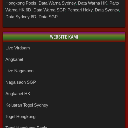
Hongkong Pools
,
Data Warna Sydney
,
Data Warna HK
,
Paito
Warna HK 6D
,
Data Warna SGP
,
Pencari Hoky
,
Data Sydney
,
Data Sydney 6D
,
Data SGP
WEBSITE KAMI
Live Virdsam
Angkanet
Live Nagasaon
Naga saon SGP
Angkanet HK
Keluaran Togel Sydney
Togel Hongkong
Togel Hongkong Pools