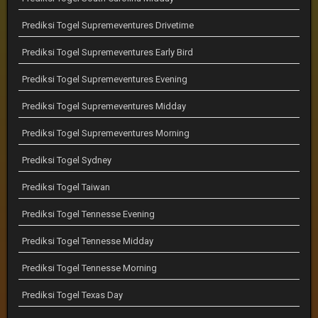
Prediksi Togel Supremeventures Drivetime
Prediksi Togel Supremeventures Early Bird
Prediksi Togel Supremeventures Evening
Prediksi Togel Supremeventures Midday
Prediksi Togel Supremeventures Morning
Prediksi Togel Sydney
Prediksi Togel Taiwan
Prediksi Togel Tennesse Evening
Prediksi Togel Tennesse Midday
Prediksi Togel Tennesse Morning
Prediksi Togel Texas Day