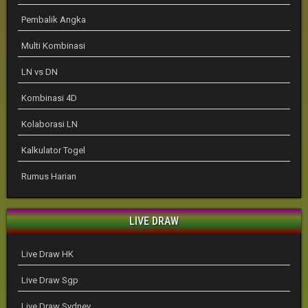
Pembalik Angka
Multi Kombinasi
LN vs DN
Kombinasi 4D
Kolaborasi LN
Kalkulator Togel
Rumus Harian
LIVE DRAW
Live Draw HK
Live Draw Sgp
Live Draw Sydney