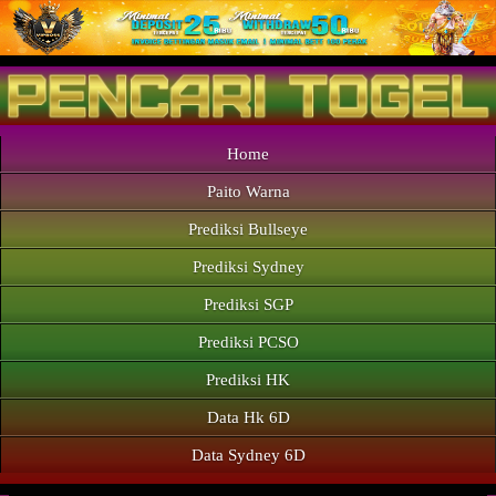
Home
Paito Warna
Prediksi Bullseye
Prediksi Sydney
Prediksi SGP
Prediksi PCSO
Prediksi HK
Data Hk 6D
Data Sydney 6D