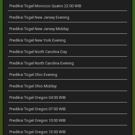
Prediksi Togel Morocco Quatro 22:00 WIB
Prediksi Togel New Jersey Evening
Prediksi Togel New Jersey Midday
Prediksi Togel New York Evening
Prediksi Togel North Carolina Day
Prediksi Togel North Carolina Evening
Prediksi Togel Ohio Evening
Prediksi Togel Ohio Midday
Prediksi Togel Oregon 04:00 WIB
Prediksi Togel Oregon 07:00 WIB
Prediksi Togel Oregon 10:00 WIB
Prediksi Togel Oregon 13:00 WIB