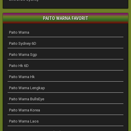
PAITO WARNA FAVORIT
Paito Warna
Paito Sydney 6D
Paito Warna Sgp
Paito Hk 6D
Paito Warna Hk
Paito Warna Lengkap
Paito Warna BullsEye
Paito Warna Korea
Paito Warna Laos