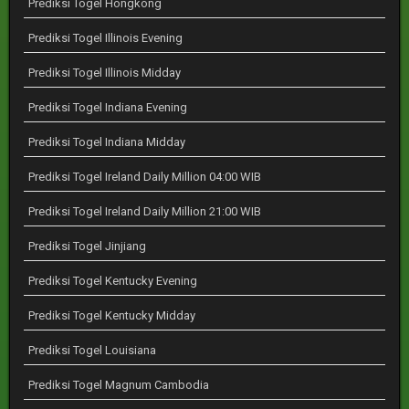
Prediksi Togel Hongkong
Prediksi Togel Illinois Evening
Prediksi Togel Illinois Midday
Prediksi Togel Indiana Evening
Prediksi Togel Indiana Midday
Prediksi Togel Ireland Daily Million 04:00 WIB
Prediksi Togel Ireland Daily Million 21:00 WIB
Prediksi Togel Jinjiang
Prediksi Togel Kentucky Evening
Prediksi Togel Kentucky Midday
Prediksi Togel Louisiana
Prediksi Togel Magnum Cambodia