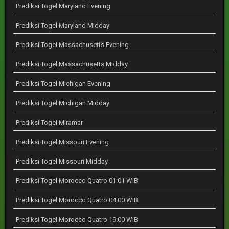
Prediksi Togel Maryland Evening
Prediksi Togel Maryland Midday
Prediksi Togel Massachusetts Evening
Prediksi Togel Massachusetts Midday
Prediksi Togel Michigan Evening
Prediksi Togel Michigan Midday
Prediksi Togel Miramar
Prediksi Togel Missouri Evening
Prediksi Togel Missouri Midday
Prediksi Togel Morocco Quatro 01:01 WIB
Prediksi Togel Morocco Quatro 04:00 WIB
Prediksi Togel Morocco Quatro 19:00 WIB