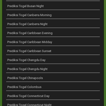
Prediksi Togel Busan Night
Prediksi Togel Canberra Morning
Prediksi Togel Canberra Night
Prediksi Togel Caribbean Evening
Prediksi Togel Caribbean Midday
Prediksi Togel Caribbean Sunset
Prediksi Togel Chengdu Day
Prediksi Togel Chengdu Night
Prediksi Togel Chinapools
Prediksi Togel Colombus
Prediksi Togel Connecticut Day
Prediksi Togel Connecticut Night