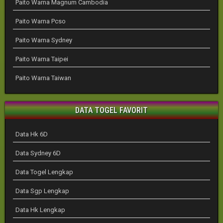
Paito Warna Magnum Cambodia
Paito Warna Pcso
Paito Warna Sydney
Paito Warna Taipei
Paito Warna Taiwan
DATA TOGEL FAVORIT
Data Hk 6D
Data Sydney 6D
Data Togel Lengkap
Data Sgp Lengkap
Data Hk Lengkap