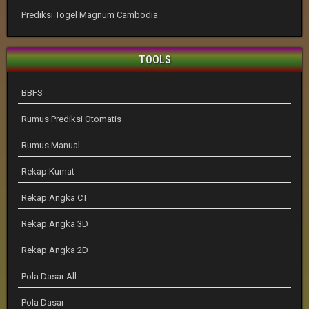
Prediksi Togel Magnum Cambodia
TOOLS
BBFS
Rumus Prediksi Otomatis
Rumus Manual
Rekap Kumat
Rekap Angka CT
Rekap Angka 3D
Rekap Angka 2D
Pola Dasar All
Pola Dasar