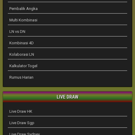
Pembalik Angka
Multi Kombinasi
LN vs DN
Kombinasi 4D
Kolaborasi LN
Kalkulator Togel
Rumus Harian
LIVE DRAW
Live Draw HK
Live Draw Sgp
Live Draw Sydney