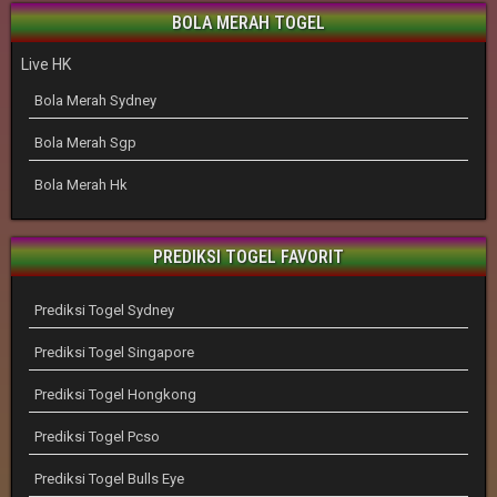
BOLA MERAH TOGEL
Live HK
Bola Merah Sydney
Bola Merah Sgp
Bola Merah Hk
PREDIKSI TOGEL FAVORIT
Prediksi Togel Sydney
Prediksi Togel Singapore
Prediksi Togel Hongkong
Prediksi Togel Pcso
Prediksi Togel Bulls Eye