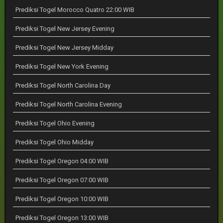
Prediksi Togel Morocco Quatro 22:00 WIB
Prediksi Togel New Jersey Evening
Prediksi Togel New Jersey Midday
Prediksi Togel New York Evening
Prediksi Togel North Carolina Day
Prediksi Togel North Carolina Evening
Prediksi Togel Ohio Evening
Prediksi Togel Ohio Midday
Prediksi Togel Oregon 04:00 WIB
Prediksi Togel Oregon 07:00 WIB
Prediksi Togel Oregon 10:00 WIB
Prediksi Togel Oregon 13:00 WIB