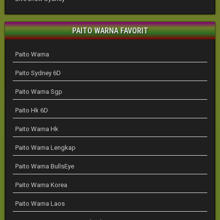
PAITO WARNA FAVORIT
Paito Warna
Paito Sydney 6D
Paito Warna Sgp
Paito Hk 6D
Paito Warna Hk
Paito Warna Lengkap
Paito Warna BullsEye
Paito Warna Korea
Paito Warna Laos