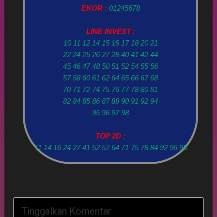
EKOR :
01245678
LINE INVEST :
10 11 12 14 15 16 17 18 20 21
22 24 25 26 27 28 40 41 42 44
45 46 47 48 50 51 52 54 55 56
57 58 60 61 62 64 65 66 67 68
70 71 72 74 75 76 77 78 80 81
82 84 85 86 87 88 90 91 92 94
95 96 97 98
TOP 2D :
11 14 16 24 27 41 52 57 64 71 75 78 84 92 96 98
Tinggalkan Komentar