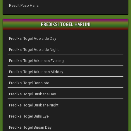
Result Pcso Harian
PREDIKSI TOGEL HARI INI
Prediksi Togel Adelaide Day
Prediksi Togel Adelaide Night
Prediksi Togel Arkansas Evening
Prediksi Togel Arkansas Midday
Prediksi Togel Bonoloto
Prediksi Togel Brisbane Day
Prediksi Togel Brisbane Night
Prediksi Togel Bulls Eye
Prediksi Togel Busan Day