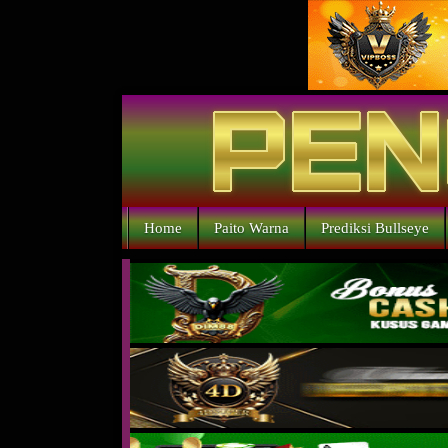
Home
Paito Warna
Prediksi Bullseye