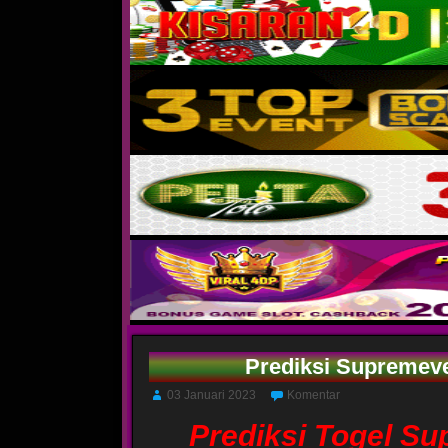
Prediksi Supremeve
03 Januari 2023
Komentar
Prediksi Togel S