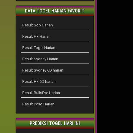
DATA TOGEL HARIAN FAVORIT
Result Sgp Harian
Result Hk Harian
Result Togel Harian
Result Sydney Harian
Result Sydney 6D harian
Result Hk 6D harian
Result BullsEye Harian
Result Pcso Harian
PREDIKSI TOGEL HARI INI