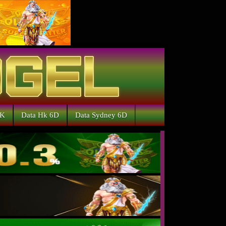
HK
Data Hk 6D
Data Sydney 6D