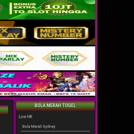
BOLA MERAH TOGEL
Live HK
Bola Merah Sydney