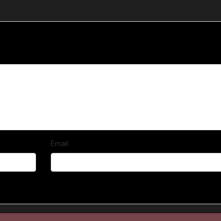
Email