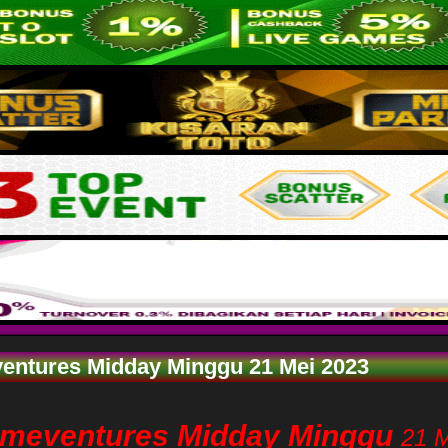
entures Midday Minggu 21 Mei 2023
remeventures Midday Minggu
21 