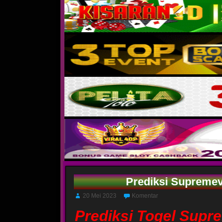
Prediksi Supremev
20 Mei 2023
Komentar
Prediksi Togel Sup