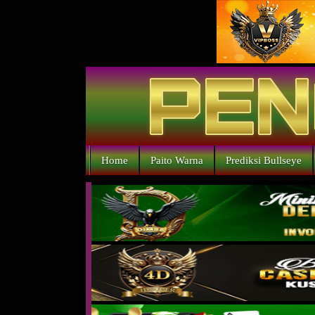
Home
Paito Warna
Prediksi Bullseye