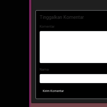
Tinggalkan Komentar
Komentar
Nama
Kirim Komentar