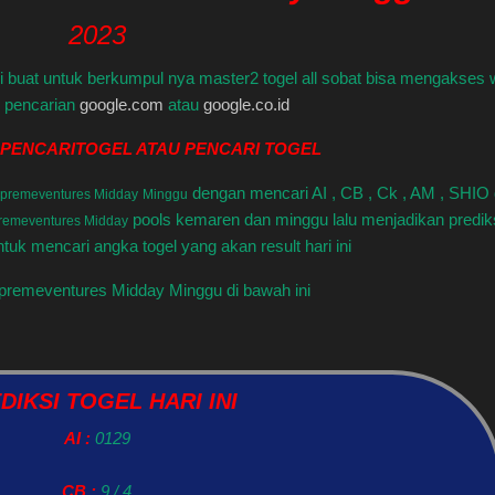
2023
di buat untuk berkumpul nya master2 togel all sobat bisa mengakses
n pencarian
google.com
atau
google.co.id
k
PENCARITOGEL ATAU PENCARI TOGEL
dengan mencari AI , CB , Ck , AM , SHIO
premeventures Midday
Minggu
pools kemaren dan minggu lalu menjadikan predik
remeventures Midday
ntuk mencari angka togel yang akan result hari ini
Supremeventures Midday Minggu di bawah ini
DIKSI TOGEL HARI INI
AI :
0129
CB :
9 / 4