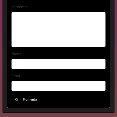
Komentar
Nama
Email
Kirim Komentar