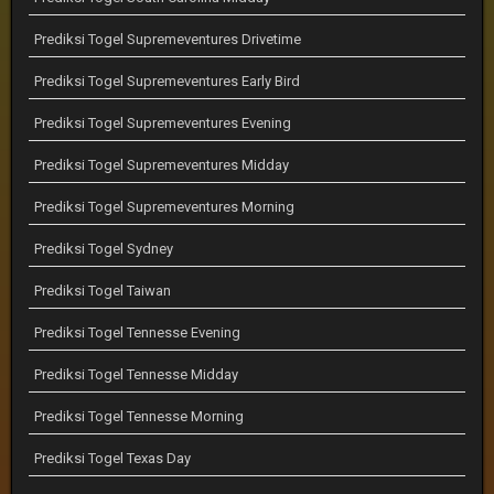
Prediksi Togel Supremeventures Drivetime
Prediksi Togel Supremeventures Early Bird
Prediksi Togel Supremeventures Evening
Prediksi Togel Supremeventures Midday
Prediksi Togel Supremeventures Morning
Prediksi Togel Sydney
Prediksi Togel Taiwan
Prediksi Togel Tennesse Evening
Prediksi Togel Tennesse Midday
Prediksi Togel Tennesse Morning
Prediksi Togel Texas Day