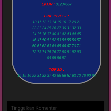
EKOR :
01234567
LINE INVEST :
10 11 12 13 14 15 16 17 20 21
22 23 24 25 26 27 30 31 32 33
34 35 36 37 40 41 42 43 44 45
46 47 50 51 52 53 54 55 56 57
60 61 62 63 64 65 66 67 70 71
72 73 74 75 76 77 90 91 92 93
94 95 96 97
TOP 2D :
10 15 16 22 31 32 37 42 55 56 57 63 70 76 90 95
Tinggalkan Komentar