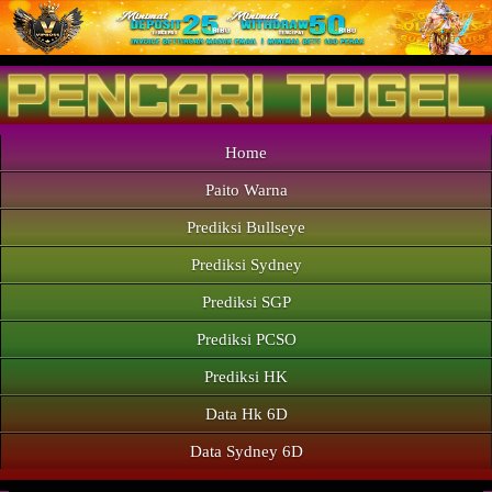
Home
Paito Warna
Prediksi Bullseye
Prediksi Sydney
Prediksi SGP
Prediksi PCSO
Prediksi HK
Data Hk 6D
Data Sydney 6D