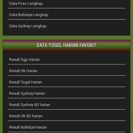
Data Pcso Lengkap
Data Bullseye Lengkap
Data Sydney Lengkap
DATA TOGEL HARIAN FAVORIT
Result Sgp Harian
Result Hk Harian
Result Togel Harian
Result Sydney Harian
Result Sydney 6D harian
Result Hk 6D harian
Result BullsEye Harian