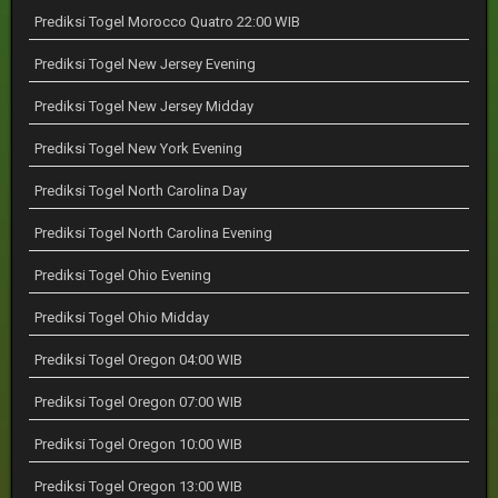
Prediksi Togel Morocco Quatro 22:00 WIB
Prediksi Togel New Jersey Evening
Prediksi Togel New Jersey Midday
Prediksi Togel New York Evening
Prediksi Togel North Carolina Day
Prediksi Togel North Carolina Evening
Prediksi Togel Ohio Evening
Prediksi Togel Ohio Midday
Prediksi Togel Oregon 04:00 WIB
Prediksi Togel Oregon 07:00 WIB
Prediksi Togel Oregon 10:00 WIB
Prediksi Togel Oregon 13:00 WIB