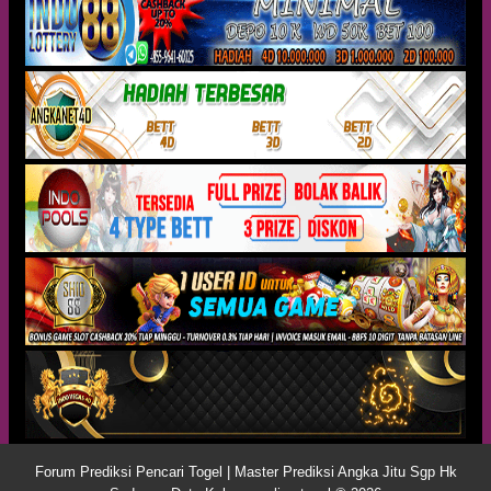
Forum Prediksi Pencari Togel | Master Prediksi Angka Jitu Sgp Hk