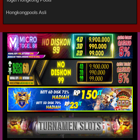
Hongkongpools Asli