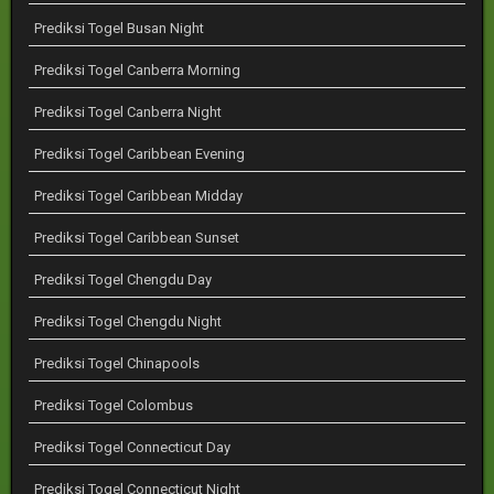
Prediksi Togel Busan Night
Prediksi Togel Canberra Morning
Prediksi Togel Canberra Night
Prediksi Togel Caribbean Evening
Prediksi Togel Caribbean Midday
Prediksi Togel Caribbean Sunset
Prediksi Togel Chengdu Day
Prediksi Togel Chengdu Night
Prediksi Togel Chinapools
Prediksi Togel Colombus
Prediksi Togel Connecticut Day
Prediksi Togel Connecticut Night