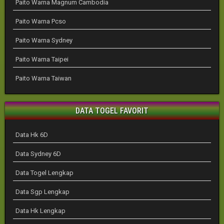
Paito Warna Magnum Cambodia
Paito Warna Pcso
Paito Warna Sydney
Paito Warna Taipei
Paito Warna Taiwan
DATA TOGEL FAVORIT
Data Hk 6D
Data Sydney 6D
Data Togel Lengkap
Data Sgp Lengkap
Data Hk Lengkap