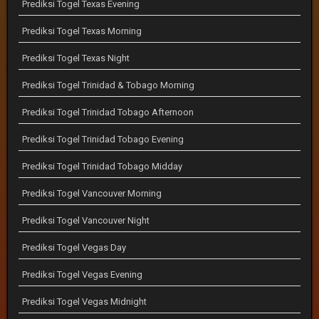
Prediksi Togel Texas Evening
Prediksi Togel Texas Morning
Prediksi Togel Texas Night
Prediksi Togel Trinidad & Tobago Morning
Prediksi Togel Trinidad Tobago Afternoon
Prediksi Togel Trinidad Tobago Evening
Prediksi Togel Trinidad Tobago Midday
Prediksi Togel Vancouver Morning
Prediksi Togel Vancouver Night
Prediksi Togel Vegas Day
Prediksi Togel Vegas Evening
Prediksi Togel Vegas Midnight