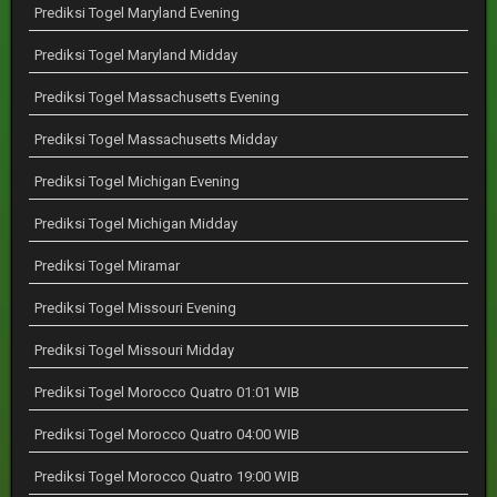
Prediksi Togel Maryland Evening
Prediksi Togel Maryland Midday
Prediksi Togel Massachusetts Evening
Prediksi Togel Massachusetts Midday
Prediksi Togel Michigan Evening
Prediksi Togel Michigan Midday
Prediksi Togel Miramar
Prediksi Togel Missouri Evening
Prediksi Togel Missouri Midday
Prediksi Togel Morocco Quatro 01:01 WIB
Prediksi Togel Morocco Quatro 04:00 WIB
Prediksi Togel Morocco Quatro 19:00 WIB