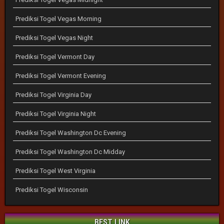
Prediksi Togel Vegas Morning
Prediksi Togel Vegas Night
Prediksi Togel Vermont Day
Prediksi Togel Vermont Evening
Prediksi Togel Virginia Day
Prediksi Togel Virginia Night
Prediksi Togel Washington Dc Evening
Prediksi Togel Washington Dc Midday
Prediksi Togel West Virginia
Prediksi Togel Wisconsin
BEST LINK