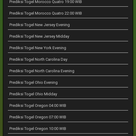
Prediksi Togel Morocco Quatro 19:00 WIB
Prediksi Togel Morocco Quatro 22:00 WIB
Prediksi Togel New Jersey Evening
Prediksi Togel New Jersey Midday
Prediksi Togel New York Evening
Prediksi Togel North Carolina Day
Prediksi Togel North Carolina Evening
Prediksi Togel Ohio Evening
Prediksi Togel Ohio Midday
Prediksi Togel Oregon 04:00 WIB
Prediksi Togel Oregon 07:00 WIB
Prediksi Togel Oregon 10:00 WIB