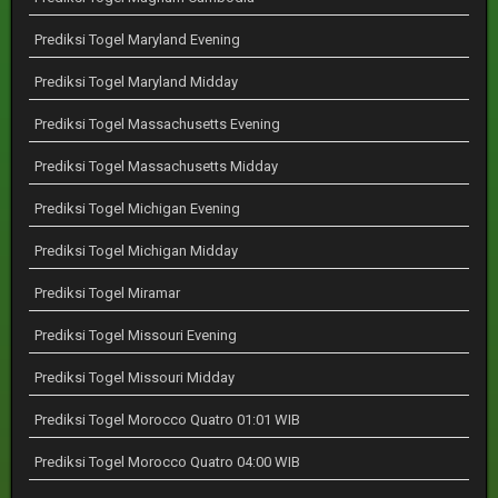
Prediksi Togel Maryland Evening
Prediksi Togel Maryland Midday
Prediksi Togel Massachusetts Evening
Prediksi Togel Massachusetts Midday
Prediksi Togel Michigan Evening
Prediksi Togel Michigan Midday
Prediksi Togel Miramar
Prediksi Togel Missouri Evening
Prediksi Togel Missouri Midday
Prediksi Togel Morocco Quatro 01:01 WIB
Prediksi Togel Morocco Quatro 04:00 WIB