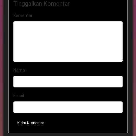
Tinggalkan Komentar
Komentar
Nama
Email
Kirim Komentar