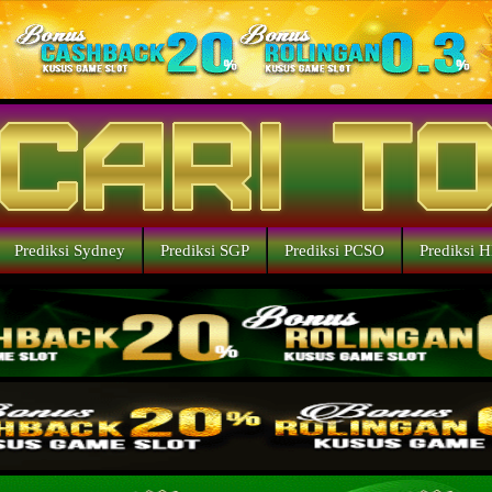
Prediksi Sydney
Prediksi SGP
Prediksi PCSO
Prediksi 