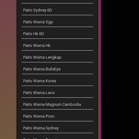
Paito Sydney 6D
Paito Warna Sgp
Paito Hk 6D
Paito Warna Hk
Paito Warna Lengkap
Paito Warna BullsEye
Paito Warna Korea
Paito Warna Laos
Paito Warna Magnum Cambodia
Paito Warna Pcso
Paito Warna Sydney