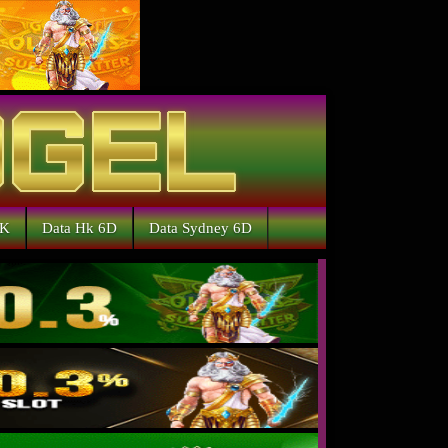
HK
Data Hk 6D
Data Sydney 6D