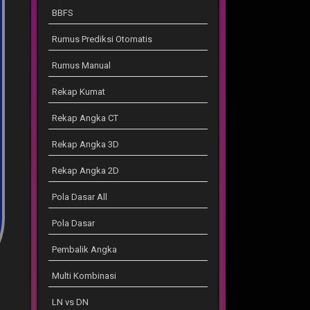
BBFS
Rumus Prediksi Otomatis
Rumus Manual
Rekap Kumat
Rekap Angka CT
Rekap Angka 3D
Rekap Angka 2D
Pola Dasar All
Pola Dasar
Pembalik Angka
Multi Kombinasi
LN vs DN