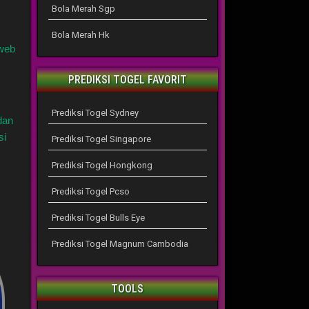
Bola Merah Sgp
Bola Merah Hk
 web
PREDIKSI TOGEL FAVORIT
Prediksi Togel Sydney
dan
si
Prediksi Togel Singapore
Prediksi Togel Hongkong
Prediksi Togel Pcso
Prediksi Togel Bulls Eye
Prediksi Togel Magnum Cambodia
TOOLS