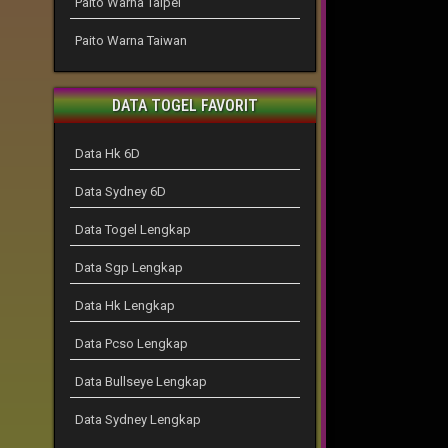
Paito Warna Taipei
Paito Warna Taiwan
DATA TOGEL FAVORIT
Data Hk 6D
Data Sydney 6D
Data Togel Lengkap
Data Sgp Lengkap
Data Hk Lengkap
Data Pcso Lengkap
Data Bullseye Lengkap
Data Sydney Lengkap