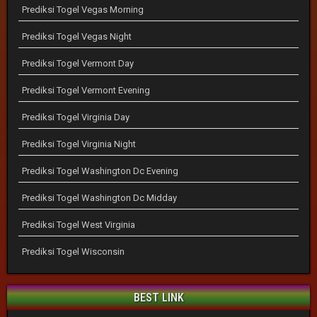
Prediksi Togel Vegas Morning
Prediksi Togel Vegas Night
Prediksi Togel Vermont Day
Prediksi Togel Vermont Evening
Prediksi Togel Virginia Day
Prediksi Togel Virginia Night
Prediksi Togel Washington Dc Evening
Prediksi Togel Washington Dc Midday
Prediksi Togel West Virginia
Prediksi Togel Wisconsin
BEST LINK