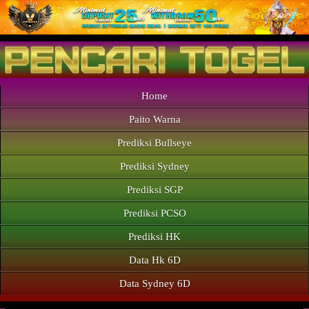
Home
Paito Warna
Prediksi Bullseye
Prediksi Sydney
Prediksi SGP
Prediksi PCSO
Prediksi HK
Data Hk 6D
Data Sydney 6D