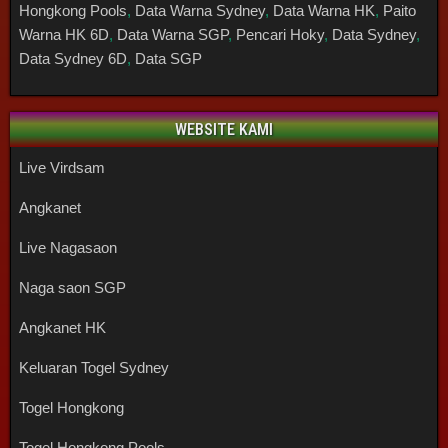
Hongkong Pools
,
Data Warna Sydney
,
Data Warna HK
,
Paito
Warna HK 6D
,
Data Warna SGP
,
Pencari Hoky
,
Data Sydney
,
Data Sydney 6D
,
Data SGP
WEBSITE KAMI
Live Virdsam
Angkanet
Live Nagasaon
Naga saon SGP
Angkanet HK
Keluaran Togel Sydney
Togel Hongkong
Togel Hongkong Pools