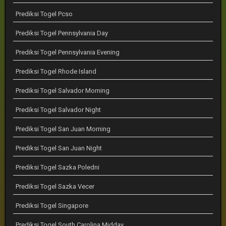
Prediksi Togel Pcso
Prediksi Togel Pennsylvania Day
Prediksi Togel Pennsylvania Evening
Prediksi Togel Rhode Island
Prediksi Togel Salvador Morning
Prediksi Togel Salvador Night
Prediksi Togel San Juan Morning
Prediksi Togel San Juan Night
Prediksi Togel Sazka Poledni
Prediksi Togel Sazka Vecer
Prediksi Togel Singapore
Prediksi Togel South Carolina Midday