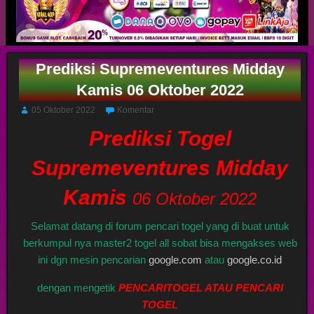
Prediksi Supremeventures Midday
Kamis 06 Oktober 2022
05 Oktober 2022
Komentar
Prediksi Togel
Supremeventures Midday
Kamis
06 Oktober 2022
Selamat datang di forum pencari togel yang di buat untuk
berkumpul nya master2 togel all sobat bisa mengakses web
ini dgn mesin pencarian
google.com
atau
google.co.id
dengan mengetik
PENCARITOGEL ATAU PENCARI
TOGEL