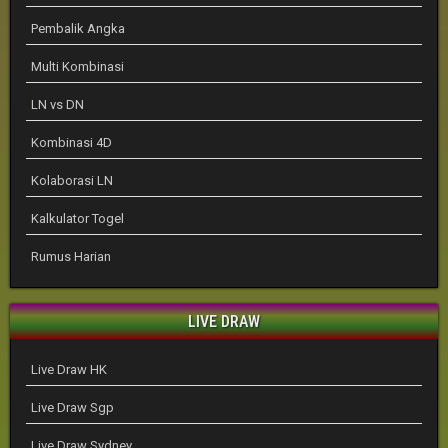
Pembalik Angka
Multi Kombinasi
LN vs DN
Kombinasi 4D
Kolaborasi LN
Kalkulator Togel
Rumus Harian
LIVE DRAW
Live Draw HK
Live Draw Sgp
Live Draw Sydney