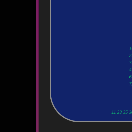
1
2
3
4
6
7
11 23 35 3