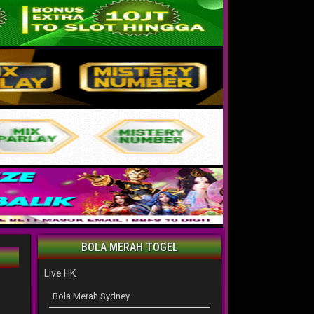
BOLA MERAH TOGEL
Live HK
Bola Merah Sydney