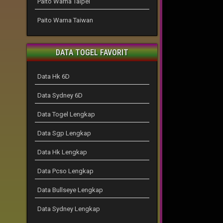
Paito Warna Taipei
Paito Warna Taiwan
DATA TOGEL FAVORIT
Data Hk 6D
Data Sydney 6D
Data Togel Lengkap
Data Sgp Lengkap
Data Hk Lengkap
Data Pcso Lengkap
Data Bullseye Lengkap
Data Sydney Lengkap