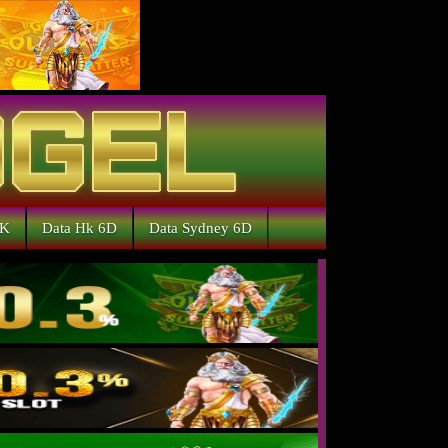
HK
Data Hk 6D
Data Sydney 6D