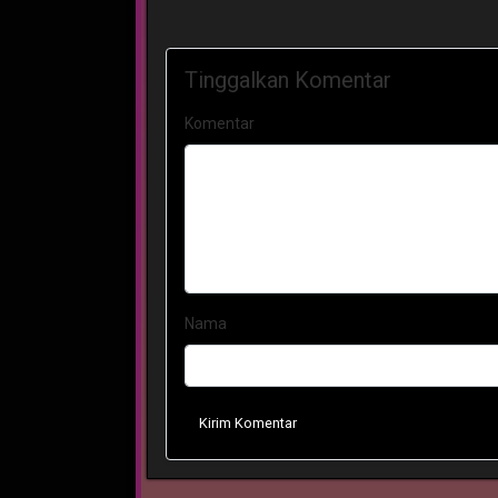
Tinggalkan Komentar
Komentar
Nama
Kirim Komentar