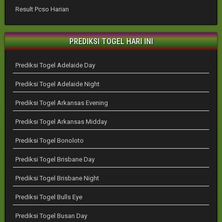
Result Pcso Harian
PREDIKSI TOGEL HARI INI
Prediksi Togel Adelaide Day
Prediksi Togel Adelaide Night
Prediksi Togel Arkansas Evening
Prediksi Togel Arkansas Midday
Prediksi Togel Bonoloto
Prediksi Togel Brisbane Day
Prediksi Togel Brisbane Night
Prediksi Togel Bulls Eye
Prediksi Togel Busan Day