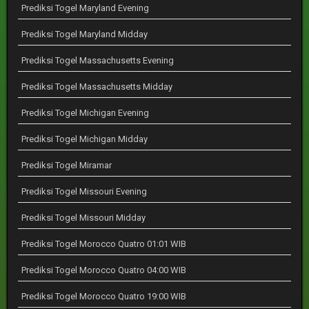
Prediksi Togel Maryland Evening
Prediksi Togel Maryland Midday
Prediksi Togel Massachusetts Evening
Prediksi Togel Massachusetts Midday
Prediksi Togel Michigan Evening
Prediksi Togel Michigan Midday
Prediksi Togel Miramar
Prediksi Togel Missouri Evening
Prediksi Togel Missouri Midday
Prediksi Togel Morocco Quatro 01:01 WIB
Prediksi Togel Morocco Quatro 04:00 WIB
Prediksi Togel Morocco Quatro 19:00 WIB