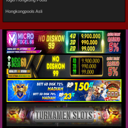
Hongkongpools Asli