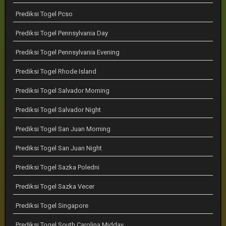
Prediksi Togel Pcso
Prediksi Togel Pennsylvania Day
Prediksi Togel Pennsylvania Evening
Prediksi Togel Rhode Island
Prediksi Togel Salvador Morning
Prediksi Togel Salvador Night
Prediksi Togel San Juan Morning
Prediksi Togel San Juan Night
Prediksi Togel Sazka Poledni
Prediksi Togel Sazka Vecer
Prediksi Togel Singapore
Prediksi Togel South Carolina Midday