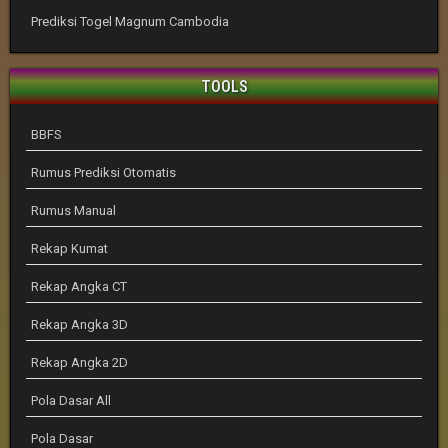
Prediksi Togel Magnum Cambodia
TOOLS
BBFS
Rumus Prediksi Otomatis
Rumus Manual
Rekap Kumat
Rekap Angka CT
Rekap Angka 3D
Rekap Angka 2D
Pola Dasar All
Pola Dasar