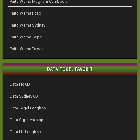
Paito Warna Magnum Cambodia
Paito Warna Pcso
Paito Warna Sydney
Paito Warna Taipei
Paito Warna Taiwan
DATA TOGEL FAVORIT
Data Hk 6D
Data Sydney 6D
Data Togel Lengkap
Data Sgp Lengkap
Data Hk Lengkap