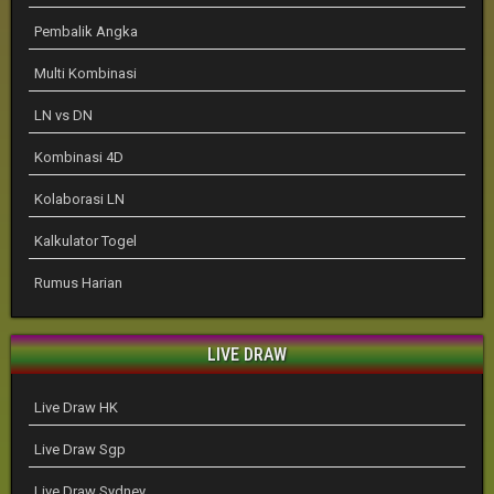
Pembalik Angka
Multi Kombinasi
LN vs DN
Kombinasi 4D
Kolaborasi LN
Kalkulator Togel
Rumus Harian
LIVE DRAW
Live Draw HK
Live Draw Sgp
Live Draw Sydney