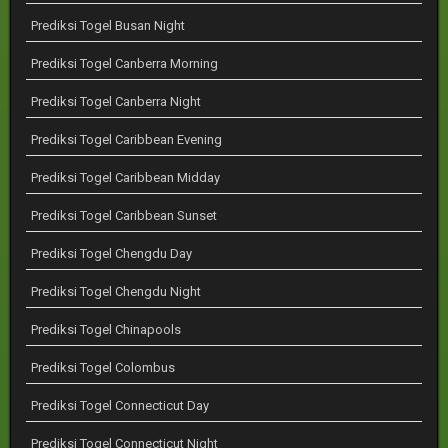
Prediksi Togel Busan Night
Prediksi Togel Canberra Morning
Prediksi Togel Canberra Night
Prediksi Togel Caribbean Evening
Prediksi Togel Caribbean Midday
Prediksi Togel Caribbean Sunset
Prediksi Togel Chengdu Day
Prediksi Togel Chengdu Night
Prediksi Togel Chinapools
Prediksi Togel Colombus
Prediksi Togel Connecticut Day
Prediksi Togel Connecticut Night