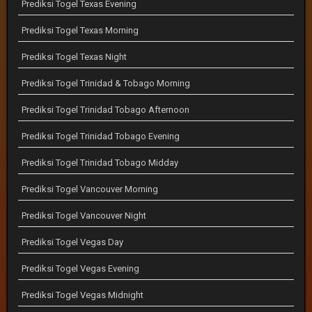
Prediksi Togel Texas Evening
Prediksi Togel Texas Morning
Prediksi Togel Texas Night
Prediksi Togel Trinidad & Tobago Morning
Prediksi Togel Trinidad Tobago Afternoon
Prediksi Togel Trinidad Tobago Evening
Prediksi Togel Trinidad Tobago Midday
Prediksi Togel Vancouver Morning
Prediksi Togel Vancouver Night
Prediksi Togel Vegas Day
Prediksi Togel Vegas Evening
Prediksi Togel Vegas Midnight