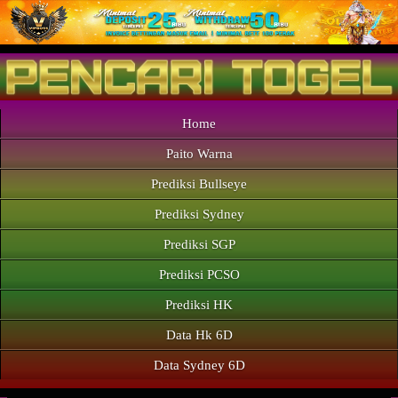
Home
Paito Warna
Prediksi Bullseye
Prediksi Sydney
Prediksi SGP
Prediksi PCSO
Prediksi HK
Data Hk 6D
Data Sydney 6D