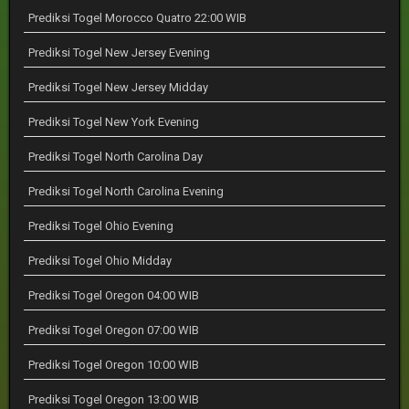
Prediksi Togel Morocco Quatro 22:00 WIB
Prediksi Togel New Jersey Evening
Prediksi Togel New Jersey Midday
Prediksi Togel New York Evening
Prediksi Togel North Carolina Day
Prediksi Togel North Carolina Evening
Prediksi Togel Ohio Evening
Prediksi Togel Ohio Midday
Prediksi Togel Oregon 04:00 WIB
Prediksi Togel Oregon 07:00 WIB
Prediksi Togel Oregon 10:00 WIB
Prediksi Togel Oregon 13:00 WIB