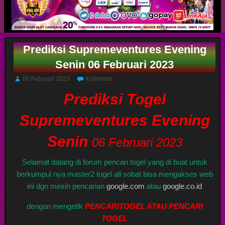
Prediksi Supremeventures Evening
Senin 06 Februari 2023
05 Februari 2023
Komentar
Prediksi Togel
Supremeventures Evening
Senin
06 Februari 2023
Selamat datang di forum pencari togel yang di buat untuk
berkumpul nya master2 togel all sobat bisa mengakses web
ini dgn mesin pencarian
google.com
atau
google.co.id
dengan mengetik
PENCARITOGEL ATAU PENCARI
TOGEL