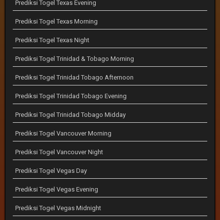
Prediksi Togel Texas Evening
Prediksi Togel Texas Morning
Prediksi Togel Texas Night
Prediksi Togel Trinidad & Tobago Morning
Prediksi Togel Trinidad Tobago Afternoon
Prediksi Togel Trinidad Tobago Evening
Prediksi Togel Trinidad Tobago Midday
Prediksi Togel Vancouver Morning
Prediksi Togel Vancouver Night
Prediksi Togel Vegas Day
Prediksi Togel Vegas Evening
Prediksi Togel Vegas Midnight