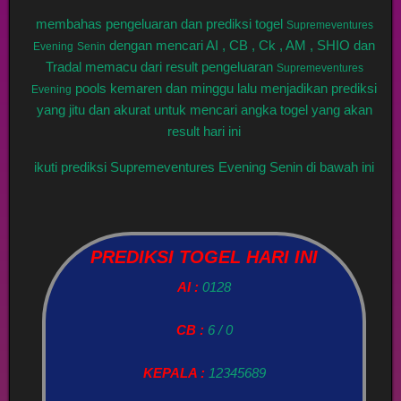
membahas pengeluaran dan prediksi togel
Supremeventures
dengan mencari AI , CB , Ck , AM , SHIO dan
Evening
Senin
Tradal memacu dari result pengeluaran
Supremeventures
pools kemaren dan minggu lalu menjadikan prediksi
Evening
yang jitu dan akurat untuk mencari angka togel yang akan
result hari ini
ikuti prediksi Supremeventures Evening Senin di bawah ini
PREDIKSI TOGEL HARI INI
AI :
0128
CB :
6 / 0
KEPALA :
12345689