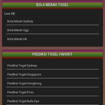
BOLA MERAH TOGEL
Live HK
Bola Merah Sydney
Bola Merah Sgp
Bola Merah Hk
PREDIKSI TOGEL FAVORIT
Prediksi Togel Sydney
Prediksi Togel Singapore
Prediksi Togel Hongkong
Prediksi Togel Pcso
Prediksi Togel Bulls Eye