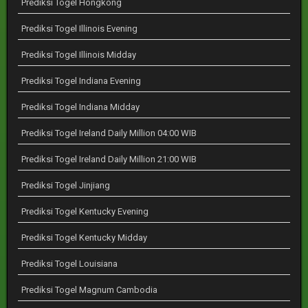
Prediksi Togel Hongkong
Prediksi Togel Illinois Evening
Prediksi Togel Illinois Midday
Prediksi Togel Indiana Evening
Prediksi Togel Indiana Midday
Prediksi Togel Ireland Daily Million 04:00 WIB
Prediksi Togel Ireland Daily Million 21:00 WIB
Prediksi Togel Jinjiang
Prediksi Togel Kentucky Evening
Prediksi Togel Kentucky Midday
Prediksi Togel Louisiana
Prediksi Togel Magnum Cambodia