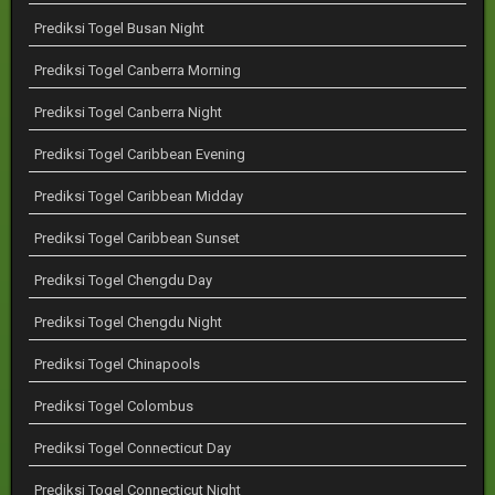
Prediksi Togel Busan Night
Prediksi Togel Canberra Morning
Prediksi Togel Canberra Night
Prediksi Togel Caribbean Evening
Prediksi Togel Caribbean Midday
Prediksi Togel Caribbean Sunset
Prediksi Togel Chengdu Day
Prediksi Togel Chengdu Night
Prediksi Togel Chinapools
Prediksi Togel Colombus
Prediksi Togel Connecticut Day
Prediksi Togel Connecticut Night