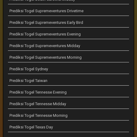
Prediksi Togel Supremeventures Drivetime
Prediksi Togel Supremeventures Early Bird
Prediksi Togel Supremeventures Evening
Prediksi Togel Supremeventures Midday
Prediksi Togel Supremeventures Morning
Prediksi Togel Sydney
Prediksi Togel Taiwan
Prediksi Togel Tennesse Evening
Prediksi Togel Tennesse Midday
Prediksi Togel Tennesse Morning
Prediksi Togel Texas Day