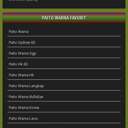
PAITO WARNA FAVORIT
Paito Warna
Paito Sydney 6D
Paito Warna Sgp
Paito Hk 6D
Paito Warna Hk
Paito Warna Lengkap
Paito Warna BullsEye
Paito Warna Korea
Paito Warna Laos