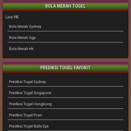
BOLA MERAH TOGEL
Live HK
Bola Merah Sydney
Bola Merah Sgp
Bola Merah Hk
PREDIKSI TOGEL FAVORIT
Prediksi Togel Sydney
Prediksi Togel Singapore
Prediksi Togel Hongkong
Prediksi Togel Pcso
Prediksi Togel Bulls Eye