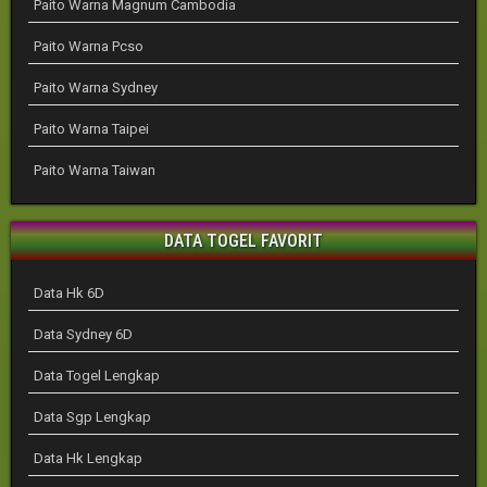
Paito Warna Magnum Cambodia
Paito Warna Pcso
Paito Warna Sydney
Paito Warna Taipei
Paito Warna Taiwan
DATA TOGEL FAVORIT
Data Hk 6D
Data Sydney 6D
Data Togel Lengkap
Data Sgp Lengkap
Data Hk Lengkap