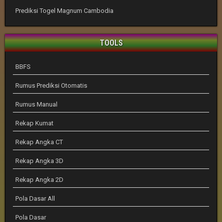
Prediksi Togel Magnum Cambodia
TOOLS
BBFS
Rumus Prediksi Otomatis
Rumus Manual
Rekap Kumat
Rekap Angka CT
Rekap Angka 3D
Rekap Angka 2D
Pola Dasar All
Pola Dasar