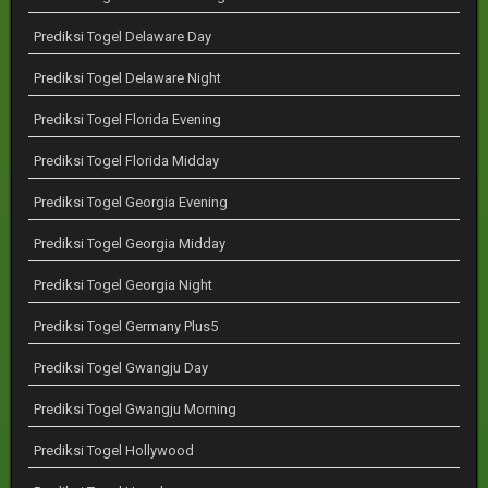
Prediksi Togel Delaware Day
Prediksi Togel Delaware Night
Prediksi Togel Florida Evening
Prediksi Togel Florida Midday
Prediksi Togel Georgia Evening
Prediksi Togel Georgia Midday
Prediksi Togel Georgia Night
Prediksi Togel Germany Plus5
Prediksi Togel Gwangju Day
Prediksi Togel Gwangju Morning
Prediksi Togel Hollywood