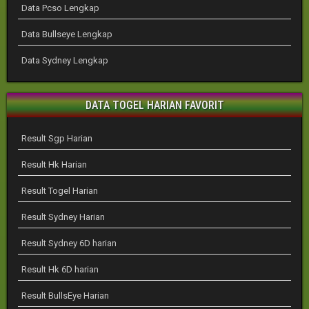
Data Pcso Lengkap
Data Bullseye Lengkap
Data Sydney Lengkap
DATA TOGEL HARIAN FAVORIT
Result Sgp Harian
Result Hk Harian
Result Togel Harian
Result Sydney Harian
Result Sydney 6D harian
Result Hk 6D harian
Result BullsEye Harian