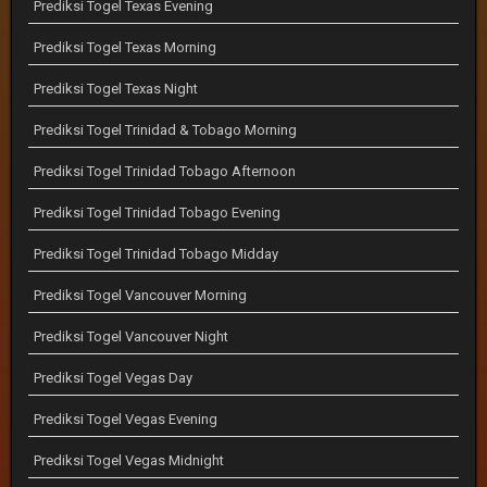
Prediksi Togel Texas Evening
Prediksi Togel Texas Morning
Prediksi Togel Texas Night
Prediksi Togel Trinidad & Tobago Morning
Prediksi Togel Trinidad Tobago Afternoon
Prediksi Togel Trinidad Tobago Evening
Prediksi Togel Trinidad Tobago Midday
Prediksi Togel Vancouver Morning
Prediksi Togel Vancouver Night
Prediksi Togel Vegas Day
Prediksi Togel Vegas Evening
Prediksi Togel Vegas Midnight