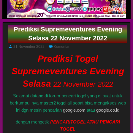
Prediksi Supremeventures Evening
Selasa 22 November 2022
21 November 2022
Komentar
Prediksi Togel
Supremeventures Evening
Selasa
22 November 2022
Selamat datang di forum pencari togel yang di buat untuk
berkumpul nya master2 togel all sobat bisa mengakses web
ini dgn mesin pencarian
google.com
atau
google.co.id
dengan mengetik
PENCARITOGEL ATAU PENCARI
TOGEL