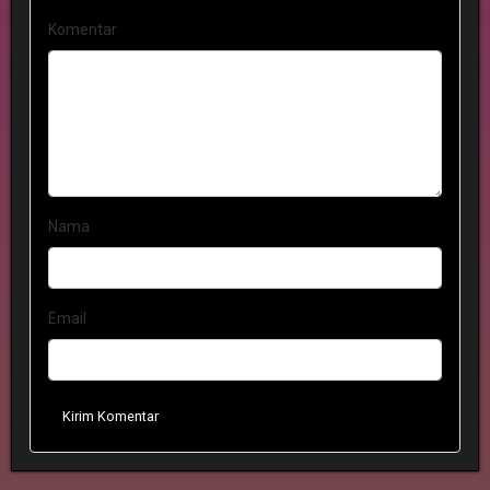
Komentar
Nama
Email
Kirim Komentar