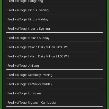
Prediksi Togel Hongkong
Prediksi Togel Illinois Evening
Prediksi Togel Illinois Midday
Prediksi Togel Indiana Evening
Prediksi Togel Indiana Midday
Prediksi Togel Ireland Daily Million 04:00 WIB
Prediksi Togel Ireland Daily Million 21:00 WIB
Prediksi Togel Jinjiang
Prediksi Togel Kentucky Evening
Prediksi Togel Kentucky Midday
Prediksi Togel Louisiana
Prediksi Togel Magnum Cambodia