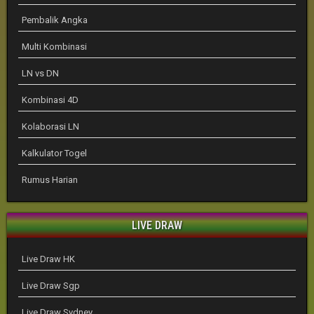
Pembalik Angka
Multi Kombinasi
LN vs DN
Kombinasi 4D
Kolaborasi LN
Kalkulator Togel
Rumus Harian
LIVE DRAW
Live Draw HK
Live Draw Sgp
Live Draw Sydney