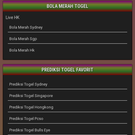
BOLA MERAH TOGEL
Live HK
Bola Merah Sydney
Bola Merah Sgp
Bola Merah Hk
PREDIKSI TOGEL FAVORIT
Prediksi Togel Sydney
Prediksi Togel Singapore
Prediksi Togel Hongkong
Prediksi Togel Pcso
Prediksi Togel Bulls Eye