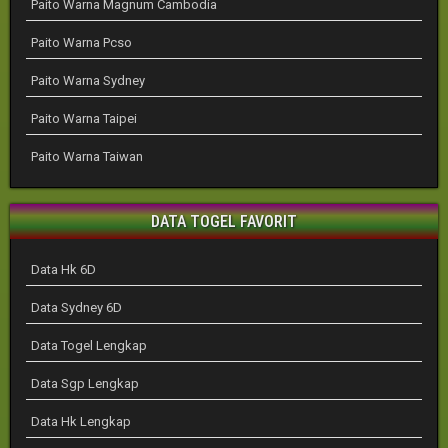
Paito Warna Magnum Cambodia
Paito Warna Pcso
Paito Warna Sydney
Paito Warna Taipei
Paito Warna Taiwan
DATA TOGEL FAVORIT
Data Hk 6D
Data Sydney 6D
Data Togel Lengkap
Data Sgp Lengkap
Data Hk Lengkap