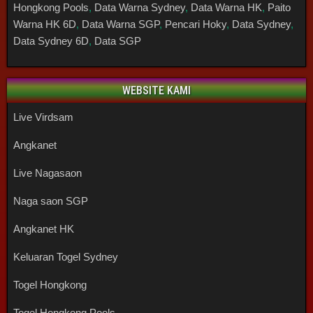
Hongkong Pools
,
Data Warna Sydney
,
Data Warna HK
,
Paito
Warna HK 6D
,
Data Warna SGP
,
Pencari Hoky
,
Data Sydney
,
Data Sydney 6D
,
Data SGP
WEBSITE KAMI
Live Virdsam
Angkanet
Live Nagasaon
Naga saon SGP
Angkanet HK
Keluaran Togel Sydney
Togel Hongkong
Togel Hongkong Pools