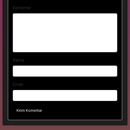
Komentar
Nama
Email
Kirim Komentar