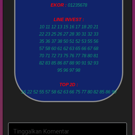
EKOR :
01235678
LINE INVEST :
10 11 12 13 15 16 17 18 20 21
22 23 25 26 27 28 30 31 32 33
35 36 37 38 50 51 52 53 55 56
57 58 60 61 62 63 65 66 67 68
70 71 72 73 75 76 77 78 80 81
82 83 85 86 87 88 90 91 92 93
95 96 97 98
TOP 2D :
16 22 52 55 57 58 62 63 66 75 77 80 82 85 86 90
Tinggalkan Komentar