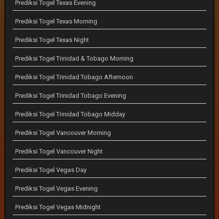
Prediksi Togel Texas Evening
Prediksi Togel Texas Morning
Prediksi Togel Texas Night
Prediksi Togel Trinidad & Tobago Morning
Prediksi Togel Trinidad Tobago Afternoon
Prediksi Togel Trinidad Tobago Evening
Prediksi Togel Trinidad Tobago Midday
Prediksi Togel Vancouver Morning
Prediksi Togel Vancouver Night
Prediksi Togel Vegas Day
Prediksi Togel Vegas Evening
Prediksi Togel Vegas Midnight