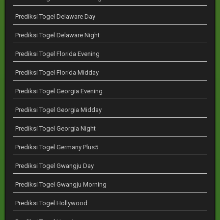
Prediksi Togel Delaware Day
Prediksi Togel Delaware Night
Prediksi Togel Florida Evening
Prediksi Togel Florida Midday
Prediksi Togel Georgia Evening
Prediksi Togel Georgia Midday
Prediksi Togel Georgia Night
Prediksi Togel Germany Plus5
Prediksi Togel Gwangju Day
Prediksi Togel Gwangju Morning
Prediksi Togel Hollywood