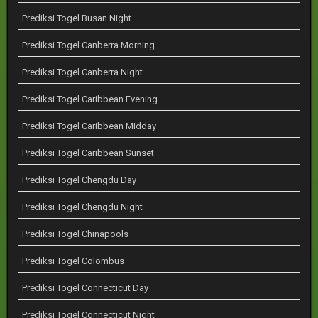
Prediksi Togel Busan Night
Prediksi Togel Canberra Morning
Prediksi Togel Canberra Night
Prediksi Togel Caribbean Evening
Prediksi Togel Caribbean Midday
Prediksi Togel Caribbean Sunset
Prediksi Togel Chengdu Day
Prediksi Togel Chengdu Night
Prediksi Togel Chinapools
Prediksi Togel Colombus
Prediksi Togel Connecticut Day
Prediksi Togel Connecticut Night