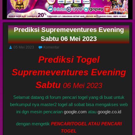
Prediksi Supremeventures Evening
Sabtu 06 Mei 2023
05 Mei 2023
Komentar
Prediksi Togel
Supremeventures Evening
Sabtu
06 Mei 2023
Selamat datang di forum pencari togel yang di buat untuk
berkumpul nya master2 togel all sobat bisa mengakses web
ini dgn mesin pencarian
google.com
atau
google.co.id
dengan mengetik
PENCARITOGEL ATAU PENCARI
TOGEL