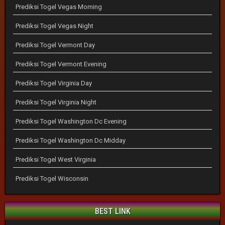
Prediksi Togel Vegas Morning
Prediksi Togel Vegas Night
Prediksi Togel Vermont Day
Prediksi Togel Vermont Evening
Prediksi Togel Virginia Day
Prediksi Togel Virginia Night
Prediksi Togel Washington Dc Evening
Prediksi Togel Washington Dc Midday
Prediksi Togel West Virginia
Prediksi Togel Wisconsin
BEST LINK