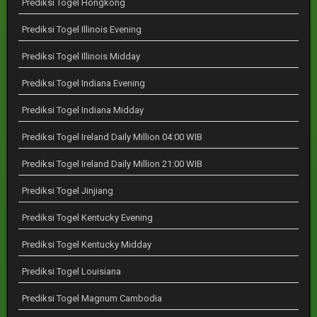
Prediksi Togel Hongkong
Prediksi Togel Illinois Evening
Prediksi Togel Illinois Midday
Prediksi Togel Indiana Evening
Prediksi Togel Indiana Midday
Prediksi Togel Ireland Daily Million 04:00 WIB
Prediksi Togel Ireland Daily Million 21:00 WIB
Prediksi Togel Jinjiang
Prediksi Togel Kentucky Evening
Prediksi Togel Kentucky Midday
Prediksi Togel Louisiana
Prediksi Togel Magnum Cambodia