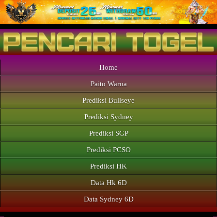
Home
Paito Warna
Prediksi Bullseye
Prediksi Sydney
Prediksi SGP
Prediksi PCSO
Prediksi HK
Data Hk 6D
Data Sydney 6D