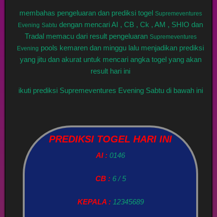
membahas pengeluaran dan prediksi togel
Supremeventures
dengan mencari AI , CB , Ck , AM , SHIO dan
Evening
Sabtu
Tradal memacu dari result pengeluaran
Supremeventures
pools kemaren dan minggu lalu menjadikan prediksi
Evening
yang jitu dan akurat untuk mencari angka togel yang akan
result hari ini
ikuti prediksi Supremeventures Evening Sabtu di bawah ini
PREDIKSI TOGEL HARI INI
AI :
0146
CB :
6 / 5
KEPALA :
12345689