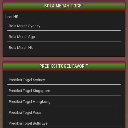
BOLA MERAH TOGEL
Live HK
Bola Merah Sydney
Bola Merah Sgp
Bola Merah Hk
PREDIKSI TOGEL FAVORIT
Prediksi Togel Sydney
Prediksi Togel Singapore
Prediksi Togel Hongkong
Prediksi Togel Pcso
Prediksi Togel Bulls Eye