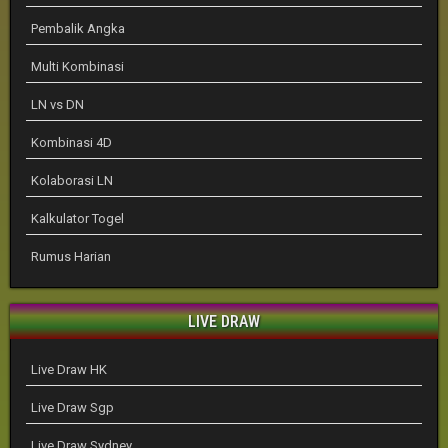
Pembalik Angka
Multi Kombinasi
LN vs DN
Kombinasi 4D
Kolaborasi LN
Kalkulator Togel
Rumus Harian
LIVE DRAW
Live Draw HK
Live Draw Sgp
Live Draw Sydney