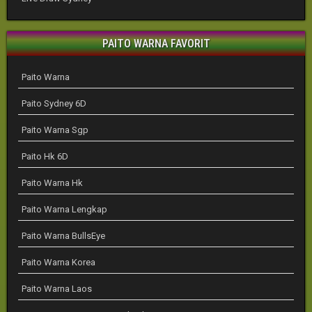
PAITO WARNA FAVORIT
Paito Warna
Paito Sydney 6D
Paito Warna Sgp
Paito Hk 6D
Paito Warna Hk
Paito Warna Lengkap
Paito Warna BullsEye
Paito Warna Korea
Paito Warna Laos