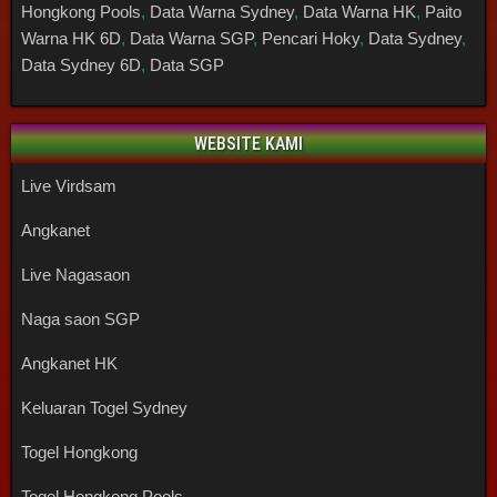
Hongkong Pools
,
Data Warna Sydney
,
Data Warna HK
,
Paito
Warna HK 6D
,
Data Warna SGP
,
Pencari Hoky
,
Data Sydney
,
Data Sydney 6D
,
Data SGP
WEBSITE KAMI
Live Virdsam
Angkanet
Live Nagasaon
Naga saon SGP
Angkanet HK
Keluaran Togel Sydney
Togel Hongkong
Togel Hongkong Pools