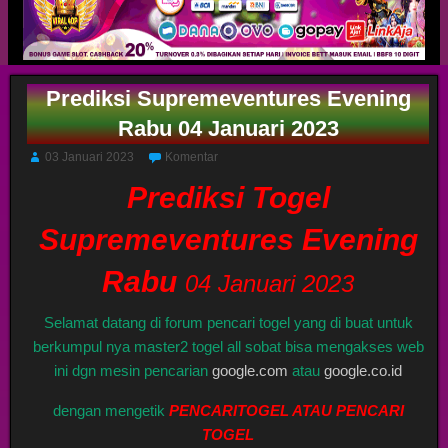
Prediksi Supremeventures Evening
Rabu 04 Januari 2023
03 Januari 2023
Komentar
Prediksi Togel
Supremeventures Evening
Rabu
04 Januari 2023
Selamat datang di forum pencari togel yang di buat untuk
berkumpul nya master2 togel all sobat bisa mengakses web
ini dgn mesin pencarian
google.com
atau
google.co.id
dengan mengetik
PENCARITOGEL ATAU PENCARI
TOGEL