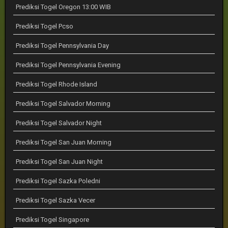
Prediksi Togel Oregon 13:00 WIB
Prediksi Togel Pcso
Prediksi Togel Pennsylvania Day
Prediksi Togel Pennsylvania Evening
Prediksi Togel Rhode Island
Prediksi Togel Salvador Morning
Prediksi Togel Salvador Night
Prediksi Togel San Juan Morning
Prediksi Togel San Juan Night
Prediksi Togel Sazka Poledni
Prediksi Togel Sazka Vecer
Prediksi Togel Singapore