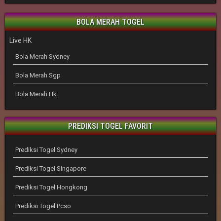
BOLA MERAH TOGEL
Live HK
Bola Merah Sydney
Bola Merah Sgp
Bola Merah Hk
PREDIKSI TOGEL FAVORIT
Prediksi Togel Sydney
Prediksi Togel Singapore
Prediksi Togel Hongkong
Prediksi Togel Pcso