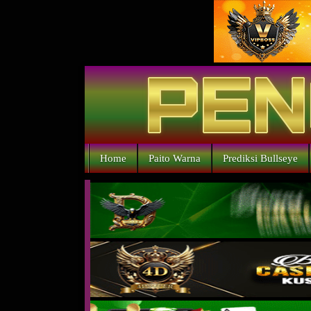
Home
Paito Warna
Prediksi Bullseye