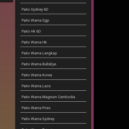
Paito Sydney 6D
Paito Warna Sgp
Paito Hk 6D
Paito Warna Hk
Paito Warna Lengkap
Paito Warna BullsEye
Paito Warna Korea
Paito Warna Laos
Paito Warna Magnum Cambodia
Paito Warna Pcso
Paito Warna Sydney