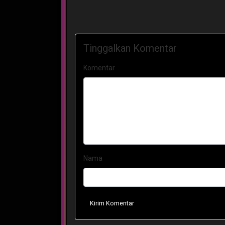
Tinggalkan Komentar
Komentar
Nama
Kirim Komentar