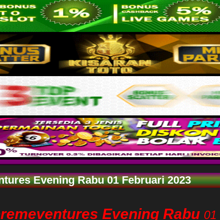
tures Evening Rabu 01 Februari 2023
upremeventures Evening Rabu
01