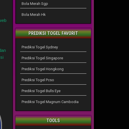
Bola Merah Sgp
Bola Merah Hk
 web
PREDIKSI TOGEL FAVORIT
Prediksi Togel Sydney
dan
si
Prediksi Togel Singapore
Prediksi Togel Hongkong
Prediksi Togel Pcso
Prediksi Togel Bulls Eye
Prediksi Togel Magnum Cambodia
TOOLS