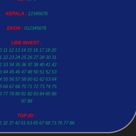
KEPALA :
12345678
EKOR :
012345678
LINE INVEST :
0 11 12 13 14 15 16 17 18 20
1 22 23 24 25 26 27 28 30 31
2 33 34 35 36 37 38 40 41 42
3 44 45 46 47 48 50 51 52 53
4 55 56 57 58 60 61 62 63 64
5 66 67 68 70 71 72 73 74 75
6 77 78 80 81 82 83 84 85 86
87 88
TOP 2D :
5 32 37 42 61 63 65 67 68 73 76 77 86