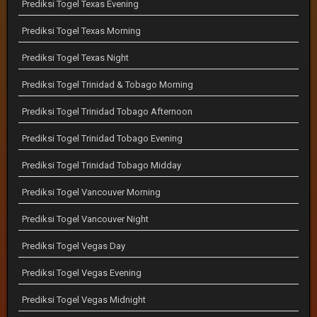
Prediksi Togel Texas Evening
Prediksi Togel Texas Morning
Prediksi Togel Texas Night
Prediksi Togel Trinidad & Tobago Morning
Prediksi Togel Trinidad Tobago Afternoon
Prediksi Togel Trinidad Tobago Evening
Prediksi Togel Trinidad Tobago Midday
Prediksi Togel Vancouver Morning
Prediksi Togel Vancouver Night
Prediksi Togel Vegas Day
Prediksi Togel Vegas Evening
Prediksi Togel Vegas Midnight