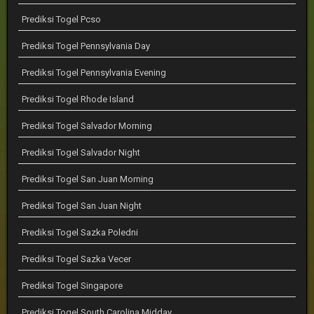
Prediksi Togel Pcso
Prediksi Togel Pennsylvania Day
Prediksi Togel Pennsylvania Evening
Prediksi Togel Rhode Island
Prediksi Togel Salvador Morning
Prediksi Togel Salvador Night
Prediksi Togel San Juan Morning
Prediksi Togel San Juan Night
Prediksi Togel Sazka Poledni
Prediksi Togel Sazka Vecer
Prediksi Togel Singapore
Prediksi Togel South Carolina Midday