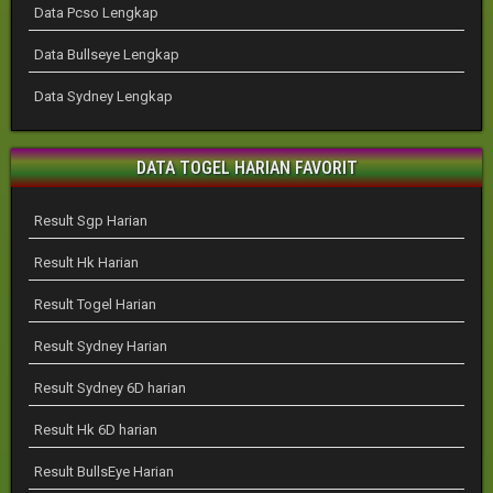
Data Pcso Lengkap
Data Bullseye Lengkap
Data Sydney Lengkap
DATA TOGEL HARIAN FAVORIT
Result Sgp Harian
Result Hk Harian
Result Togel Harian
Result Sydney Harian
Result Sydney 6D harian
Result Hk 6D harian
Result BullsEye Harian