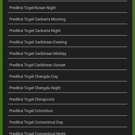
Prediksi Togel Busan Night
Prediksi Togel Canberra Morning
Prediksi Togel Canberra Night
Prediksi Togel Caribbean Evening
Prediksi Togel Caribbean Midday
Prediksi Togel Caribbean Sunset
Prediksi Togel Chengdu Day
Prediksi Togel Chengdu Night
Prediksi Togel Chinapools
Prediksi Togel Colombus
Prediksi Togel Connecticut Day
Prediksi Togel Connecticut Night