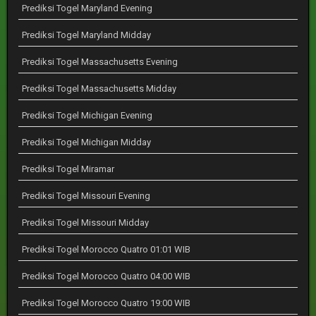
Prediksi Togel Maryland Evening
Prediksi Togel Maryland Midday
Prediksi Togel Massachusetts Evening
Prediksi Togel Massachusetts Midday
Prediksi Togel Michigan Evening
Prediksi Togel Michigan Midday
Prediksi Togel Miramar
Prediksi Togel Missouri Evening
Prediksi Togel Missouri Midday
Prediksi Togel Morocco Quatro 01:01 WIB
Prediksi Togel Morocco Quatro 04:00 WIB
Prediksi Togel Morocco Quatro 19:00 WIB