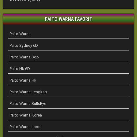
PAITO WARNA FAVORIT
Paito Warna
Paito Sydney 6D
Paito Warna Sgp
Paito Hk 6D
Paito Warna Hk
Paito Warna Lengkap
Paito Warna BullsEye
Paito Warna Korea
Paito Warna Laos