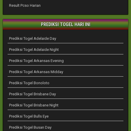
Result Pcso Harian
PREDIKSI TOGEL HARI INI
Prediksi Togel Adelaide Day
Prediksi Togel Adelaide Night
Prediksi Togel Arkansas Evening
Prediksi Togel Arkansas Midday
Prediksi Togel Bonoloto
Prediksi Togel Brisbane Day
Prediksi Togel Brisbane Night
Prediksi Togel Bulls Eye
Prediksi Togel Busan Day