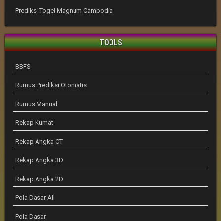
Prediksi Togel Magnum Cambodia
TOOLS
BBFS
Rumus Prediksi Otomatis
Rumus Manual
Rekap Kumat
Rekap Angka CT
Rekap Angka 3D
Rekap Angka 2D
Pola Dasar All
Pola Dasar