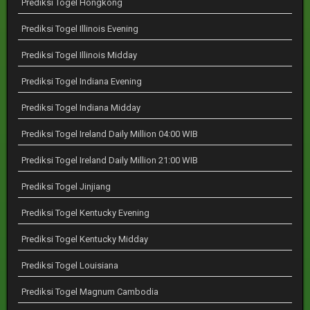
Prediksi Togel Hongkong
Prediksi Togel Illinois Evening
Prediksi Togel Illinois Midday
Prediksi Togel Indiana Evening
Prediksi Togel Indiana Midday
Prediksi Togel Ireland Daily Million 04:00 WIB
Prediksi Togel Ireland Daily Million 21:00 WIB
Prediksi Togel Jinjiang
Prediksi Togel Kentucky Evening
Prediksi Togel Kentucky Midday
Prediksi Togel Louisiana
Prediksi Togel Magnum Cambodia