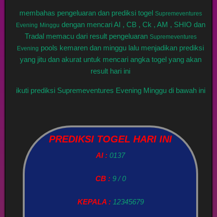
membahas pengeluaran dan prediksi togel
Supremeventures
dengan mencari AI , CB , Ck , AM , SHIO dan
Evening
Minggu
Tradal memacu dari result pengeluaran
Supremeventures
pools kemaren dan minggu lalu menjadikan prediksi
Evening
yang jitu dan akurat untuk mencari angka togel yang akan
result hari ini
ikuti prediksi Supremeventures Evening Minggu di bawah ini
PREDIKSI TOGEL HARI INI
AI :
0137
CB :
9 / 0
KEPALA :
12345679