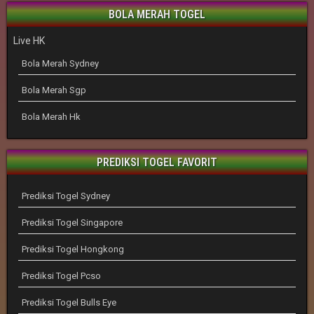
BOLA MERAH TOGEL
Live HK
Bola Merah Sydney
Bola Merah Sgp
Bola Merah Hk
PREDIKSI TOGEL FAVORIT
Prediksi Togel Sydney
Prediksi Togel Singapore
Prediksi Togel Hongkong
Prediksi Togel Pcso
Prediksi Togel Bulls Eye