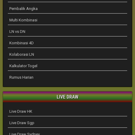
Pembalik Angka
Multi Kombinasi
LN vs DN
Kombinasi 4D
Kolaborasi LN
Kalkulator Togel
Rumus Harian
LIVE DRAW
Live Draw HK
Live Draw Sgp
Live Draw Sydney