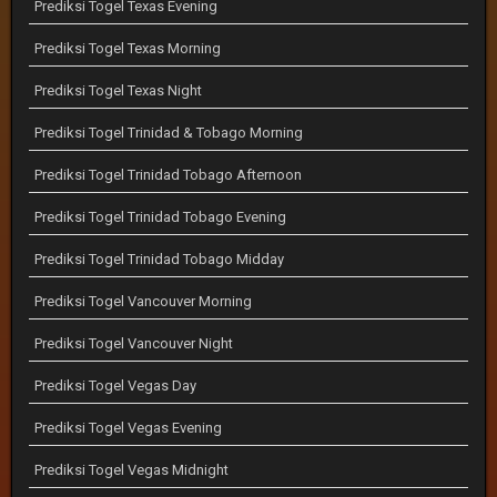
Prediksi Togel Texas Evening
Prediksi Togel Texas Morning
Prediksi Togel Texas Night
Prediksi Togel Trinidad & Tobago Morning
Prediksi Togel Trinidad Tobago Afternoon
Prediksi Togel Trinidad Tobago Evening
Prediksi Togel Trinidad Tobago Midday
Prediksi Togel Vancouver Morning
Prediksi Togel Vancouver Night
Prediksi Togel Vegas Day
Prediksi Togel Vegas Evening
Prediksi Togel Vegas Midnight