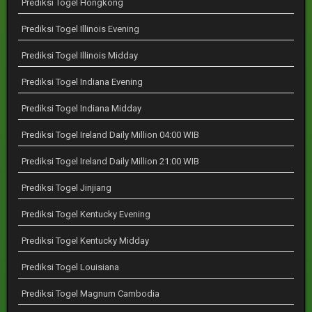
Prediksi Togel Hongkong
Prediksi Togel Illinois Evening
Prediksi Togel Illinois Midday
Prediksi Togel Indiana Evening
Prediksi Togel Indiana Midday
Prediksi Togel Ireland Daily Million 04:00 WIB
Prediksi Togel Ireland Daily Million 21:00 WIB
Prediksi Togel Jinjiang
Prediksi Togel Kentucky Evening
Prediksi Togel Kentucky Midday
Prediksi Togel Louisiana
Prediksi Togel Magnum Cambodia