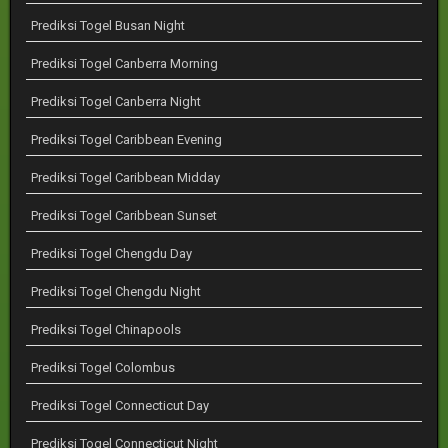
Prediksi Togel Busan Night
Prediksi Togel Canberra Morning
Prediksi Togel Canberra Night
Prediksi Togel Caribbean Evening
Prediksi Togel Caribbean Midday
Prediksi Togel Caribbean Sunset
Prediksi Togel Chengdu Day
Prediksi Togel Chengdu Night
Prediksi Togel Chinapools
Prediksi Togel Colombus
Prediksi Togel Connecticut Day
Prediksi Togel Connecticut Night