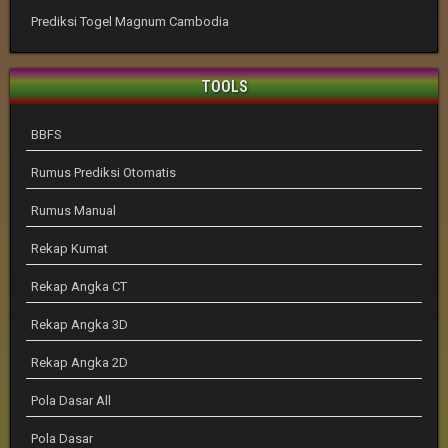
Prediksi Togel Magnum Cambodia
TOOLS
BBFS
Rumus Prediksi Otomatis
Rumus Manual
Rekap Kumat
Rekap Angka CT
Rekap Angka 3D
Rekap Angka 2D
Pola Dasar All
Pola Dasar