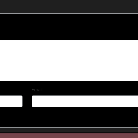
Email