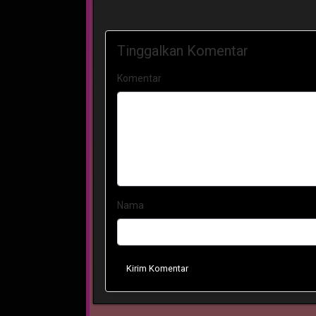
Tinggalkan Komentar
Komentar
Nama
Kirim Komentar