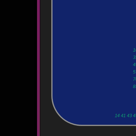
1
3
4
5
7
8
14 41 43 4