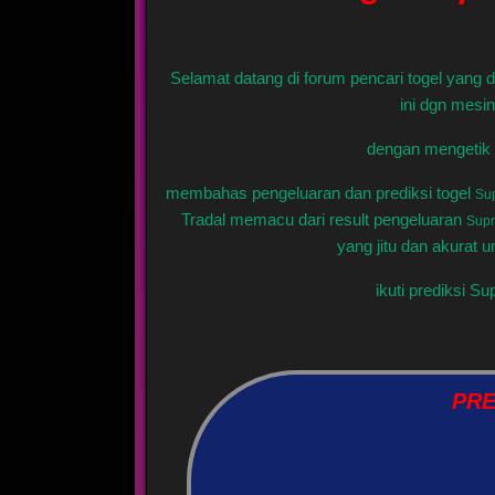
Selamat datang di forum pencari togel yang 
ini dgn mesi
dengan mengeti
membahas pengeluaran dan prediksi togel
Su
Tradal memacu dari result pengeluaran
Supr
yang jitu dan akurat u
ikuti prediksi 
PRE