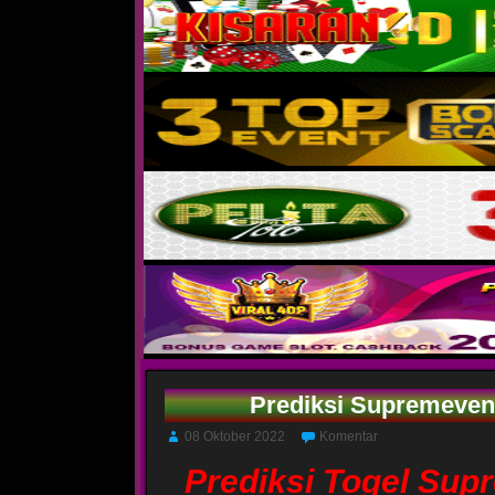
Prediksi Supremeven
08 Oktober 2022
Komentar
Prediksi Togel Su