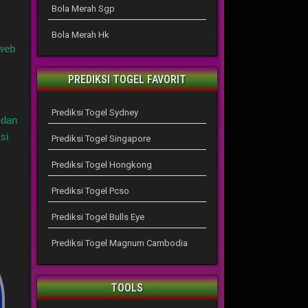
Bola Merah Sgp
Bola Merah Hk
 web
PREDIKSI TOGEL FAVORIT
Prediksi Togel Sydney
 dan
si
Prediksi Togel Singapore
Prediksi Togel Hongkong
Prediksi Togel Pcso
Prediksi Togel Bulls Eye
Prediksi Togel Magnum Cambodia
TOOLS