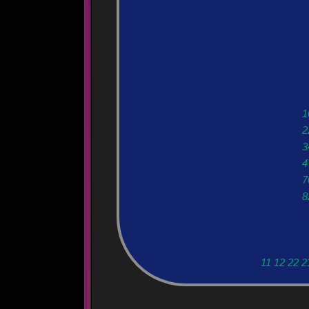
1
2
3
4
7
8
11 12 22 2