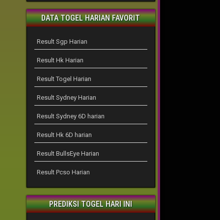
DATA TOGEL HARIAN FAVORIT
Result Sgp Harian
Result Hk Harian
Result Togel Harian
Result Sydney Harian
Result Sydney 6D harian
Result Hk 6D harian
Result BullsEye Harian
Result Pcso Harian
PREDIKSI TOGEL HARI INI