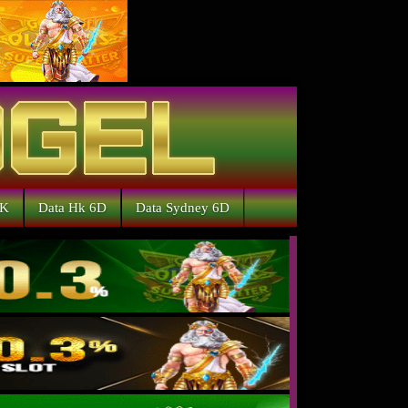
HK
Data Hk 6D
Data Sydney 6D