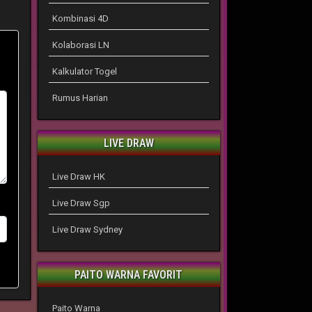
Kombinasi 4D
Kolaborasi LN
Kalkulator Togel
Rumus Harian
LIVE DRAW
Live Draw HK
Live Draw Sgp
Live Draw Sydney
PAITO WARNA FAVORIT
Paito Warna