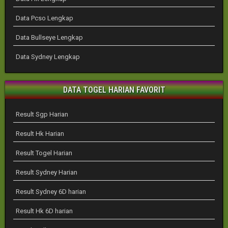
Data Pcso Lengkap
Data Bullseye Lengkap
Data Sydney Lengkap
DATA TOGEL HARIAN FAVORIT
Result Sgp Harian
Result Hk Harian
Result Togel Harian
Result Sydney Harian
Result Sydney 6D harian
Result Hk 6D harian