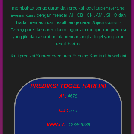
membahas pengeluaran dan prediksi togel
Supremeventures
dengan mencari AI , CB , Ck , AM , SHIO dan
Evening
Kamis
Tradal memacu dari result pengeluaran
Supremeventures
pools kemaren dan minggu lalu menjadikan prediksi
Evening
yang jitu dan akurat untuk mencari angka togel yang akan
result hari ini
ikuti prediksi Supremeventures Evening Kamis di bawah ini
PREDIKSI TOGEL HARI INI
AI :
4678
CB :
5 / 1
KEPALA :
123456789