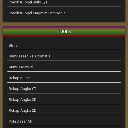
Prediksi Togel Bulls Eye
Prediksi Togel Magnum Cambodia
TOOLS
BBFS
Rumus Prediksi Otomatis
Rumus Manual
Rekap Kumat
Rekap Angka CT
Rekap Angka 3D
Rekap Angka 2D
Pola Dasar All