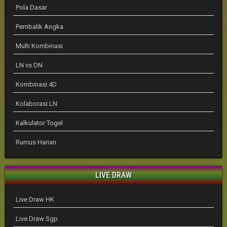
Pola Dasar
Pembalik Angka
Multi Kombinasi
LN vs DN
Kombinasi 4D
Kolaborasi LN
Kalkulator Togel
Rumus Harian
LIVE DRAW
Live Draw HK
Live Draw Sgp