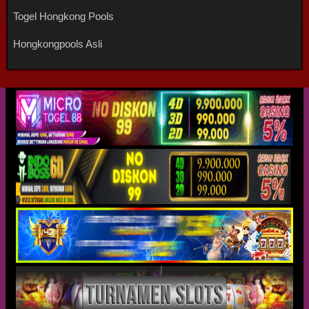
Togel Hongkong Pools
Hongkongpools Asli