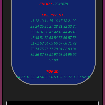
EKOR :
12345678
LINE INVEST :
11 12 13 14 15 16 17 18 21 22
23 24 25 26 27 28 31 32 33 34
35 36 37 38 41 42 43 44 45 46
47 48 51 52 53 54 55 56 57 58
61 62 63 64 65 66 67 68 71 72
73 74 75 76 77 78 81 82 83 84
85 86 87 88 91 92 93 94 95 96
97 98
TOP 2D :
14 27 31 32 34 54 55 56 63 67 72 77 86 91 92 94