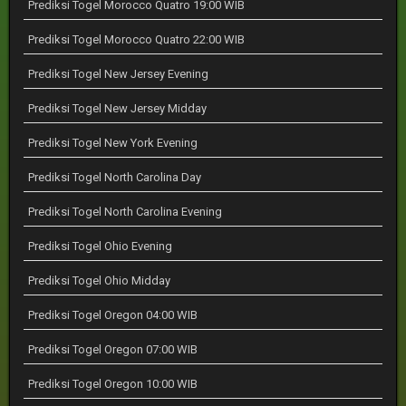
Prediksi Togel Morocco Quatro 19:00 WIB
Prediksi Togel Morocco Quatro 22:00 WIB
Prediksi Togel New Jersey Evening
Prediksi Togel New Jersey Midday
Prediksi Togel New York Evening
Prediksi Togel North Carolina Day
Prediksi Togel North Carolina Evening
Prediksi Togel Ohio Evening
Prediksi Togel Ohio Midday
Prediksi Togel Oregon 04:00 WIB
Prediksi Togel Oregon 07:00 WIB
Prediksi Togel Oregon 10:00 WIB