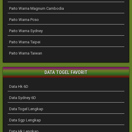
Paito Warna Magnum Cambodia
Paito Warna Pcso
Paito Warna Sydney
Paito Warna Taipei
Paito Warna Taiwan
DATA TOGEL FAVORIT
Data Hk 6D
Data Sydney 6D
Data Togel Lengkap
Data Sgp Lengkap
Data Hk Lengkap