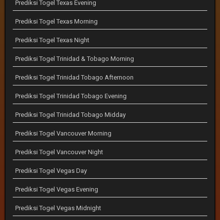
Prediksi Togel Texas Evening
Prediksi Togel Texas Morning
Prediksi Togel Texas Night
Prediksi Togel Trinidad & Tobago Morning
Prediksi Togel Trinidad Tobago Afternoon
Prediksi Togel Trinidad Tobago Evening
Prediksi Togel Trinidad Tobago Midday
Prediksi Togel Vancouver Morning
Prediksi Togel Vancouver Night
Prediksi Togel Vegas Day
Prediksi Togel Vegas Evening
Prediksi Togel Vegas Midnight