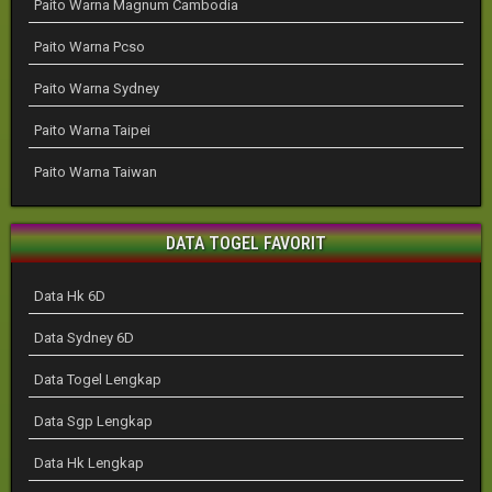
Paito Warna Magnum Cambodia
Paito Warna Pcso
Paito Warna Sydney
Paito Warna Taipei
Paito Warna Taiwan
DATA TOGEL FAVORIT
Data Hk 6D
Data Sydney 6D
Data Togel Lengkap
Data Sgp Lengkap
Data Hk Lengkap