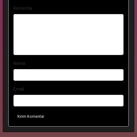
Komentar
Nama
Email
Kirim Komentar