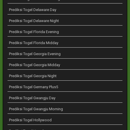
Prediksi Togel Delaware Day
Prediksi Togel Delaware Night
Prediksi Togel Florida Evening
Prediksi Togel Florida Midday
Prediksi Togel Georgia Evening
Prediksi Togel Georgia Midday
Prediksi Togel Georgia Night
Prediksi Togel Germany Plus5
Prediksi Togel Gwangju Day
Prediksi Togel Gwangju Morning
Prediksi Togel Hollywood