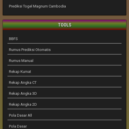
Prediksi Togel Magnum Cambodia
TOOLS
BBFS
Rumus Prediksi Otomatis
Rumus Manual
Rekap Kumat
Rekap Angka CT
Rekap Angka 3D
Rekap Angka 2D
Pola Dasar All
Pola Dasar