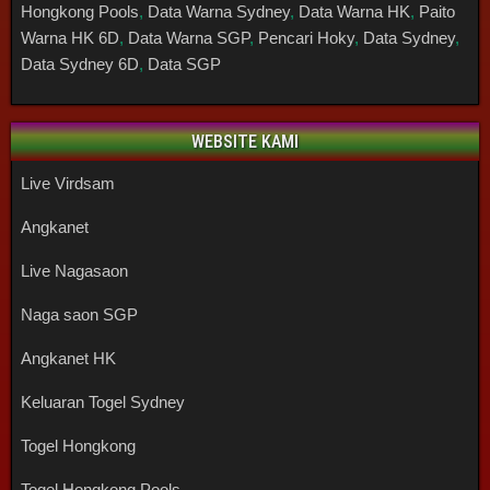
Hongkong Pools
,
Data Warna Sydney
,
Data Warna HK
,
Paito
Warna HK 6D
,
Data Warna SGP
,
Pencari Hoky
,
Data Sydney
,
Data Sydney 6D
,
Data SGP
WEBSITE KAMI
Live Virdsam
Angkanet
Live Nagasaon
Naga saon SGP
Angkanet HK
Keluaran Togel Sydney
Togel Hongkong
Togel Hongkong Pools