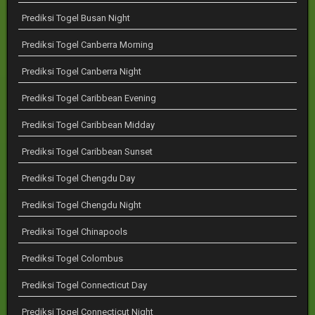
Prediksi Togel Busan Night
Prediksi Togel Canberra Morning
Prediksi Togel Canberra Night
Prediksi Togel Caribbean Evening
Prediksi Togel Caribbean Midday
Prediksi Togel Caribbean Sunset
Prediksi Togel Chengdu Day
Prediksi Togel Chengdu Night
Prediksi Togel Chinapools
Prediksi Togel Colombus
Prediksi Togel Connecticut Day
Prediksi Togel Connecticut Night