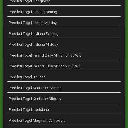
Prediksi Togel Hongkong
Prediksi Togel Illinois Evening
Prediksi Togel Illinois Midday
Prediksi Togel Indiana Evening
Prediksi Togel Indiana Midday
Prediksi Togel Ireland Daily Million 04:00 WIB
Prediksi Togel Ireland Daily Million 21:00 WIB
Prediksi Togel Jinjiang
Prediksi Togel Kentucky Evening
Prediksi Togel Kentucky Midday
Prediksi Togel Louisiana
Prediksi Togel Magnum Cambodia