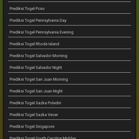
Prediksi Togel Pcso
Prediksi Togel Pennsylvania Day
Prediksi Togel Pennsylvania Evening
Prediksi Togel Rhode Island
Prediksi Togel Salvador Morning
Prediksi Togel Salvador Night
Prediksi Togel San Juan Morning
Prediksi Togel San Juan Night
Prediksi Togel Sazka Poledni
Prediksi Togel Sazka Vecer
Prediksi Togel Singapore
Prediksi Togel South Carolina Midday