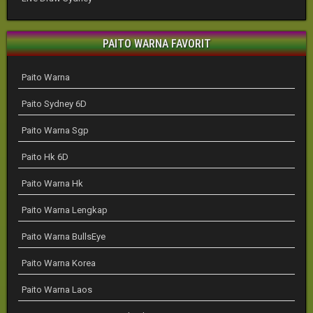
PAITO WARNA FAVORIT
Paito Warna
Paito Sydney 6D
Paito Warna Sgp
Paito Hk 6D
Paito Warna Hk
Paito Warna Lengkap
Paito Warna BullsEye
Paito Warna Korea
Paito Warna Laos