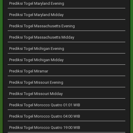
Prediksi Togel Maryland Evening
Prediksi Togel Maryland Midday
Prediksi Togel Massachusetts Evening
Prediksi Togel Massachusetts Midday
Prediksi Togel Michigan Evening
Prediksi Togel Michigan Midday
Prediksi Togel Miramar
Prediksi Togel Missouri Evening
Prediksi Togel Missouri Midday
Prediksi Togel Morocco Quatro 01:01 WIB
Prediksi Togel Morocco Quatro 04:00 WIB
Prediksi Togel Morocco Quatro 19:00 WIB