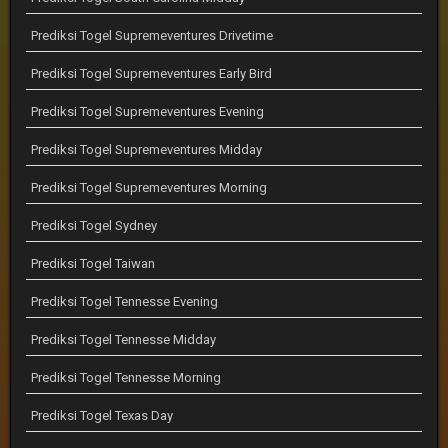
Prediksi Togel Supremeventures Drivetime
Prediksi Togel Supremeventures Early Bird
Prediksi Togel Supremeventures Evening
Prediksi Togel Supremeventures Midday
Prediksi Togel Supremeventures Morning
Prediksi Togel Sydney
Prediksi Togel Taiwan
Prediksi Togel Tennesse Evening
Prediksi Togel Tennesse Midday
Prediksi Togel Tennesse Morning
Prediksi Togel Texas Day