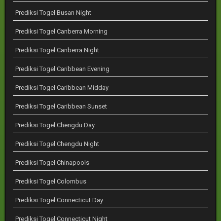
Prediksi Togel Busan Night
Prediksi Togel Canberra Morning
Prediksi Togel Canberra Night
Prediksi Togel Caribbean Evening
Prediksi Togel Caribbean Midday
Prediksi Togel Caribbean Sunset
Prediksi Togel Chengdu Day
Prediksi Togel Chengdu Night
Prediksi Togel Chinapools
Prediksi Togel Colombus
Prediksi Togel Connecticut Day
Prediksi Togel Connecticut Night