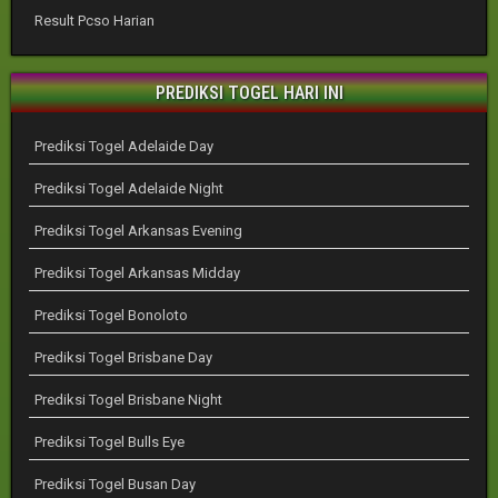
Result Pcso Harian
PREDIKSI TOGEL HARI INI
Prediksi Togel Adelaide Day
Prediksi Togel Adelaide Night
Prediksi Togel Arkansas Evening
Prediksi Togel Arkansas Midday
Prediksi Togel Bonoloto
Prediksi Togel Brisbane Day
Prediksi Togel Brisbane Night
Prediksi Togel Bulls Eye
Prediksi Togel Busan Day