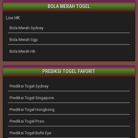
BOLA MERAH TOGEL
Live HK
Bola Merah Sydney
Bola Merah Sgp
Bola Merah Hk
PREDIKSI TOGEL FAVORIT
Prediksi Togel Sydney
Prediksi Togel Singapore
Prediksi Togel Hongkong
Prediksi Togel Pcso
Prediksi Togel Bulls Eye