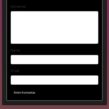
Komentar
Nama
Email
Kirim Komentar