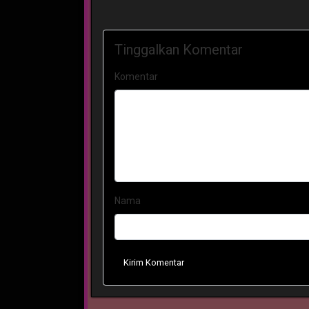
Tinggalkan Komentar
Komentar
Nama
Kirim Komentar