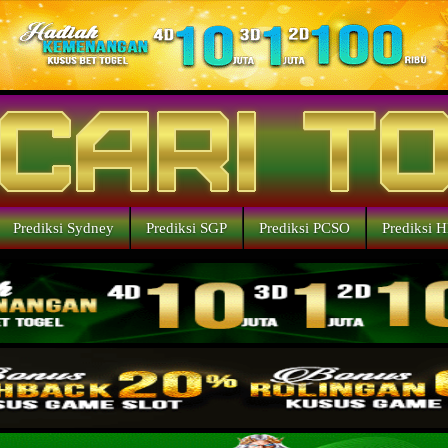
Prediksi Sydney
Prediksi SGP
Prediksi PCSO
Prediksi 