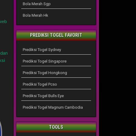
Bola Merah Sgp
Bola Merah Hk
 web
PREDIKSI TOGEL FAVORIT
Prediksi Togel Sydney
 dan
ksi
Prediksi Togel Singapore
Prediksi Togel Hongkong
Prediksi Togel Pcso
Prediksi Togel Bulls Eye
Prediksi Togel Magnum Cambodia
TOOLS