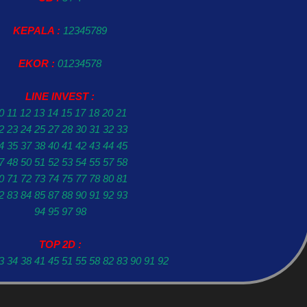
KEPALA :
12345789
EKOR :
01234578
LINE INVEST :
0 11 12 13 14 15 17 18 20 21
2 23 24 25 27 28 30 31 32 33
4 35 37 38 40 41 42 43 44 45
7 48 50 51 52 53 54 55 57 58
0 71 72 73 74 75 77 78 80 81
2 83 84 85 87 88 90 91 92 93
94 95 97 98
TOP 2D :
3 34 38 41 45 51 55 58 82 83 90 91 92