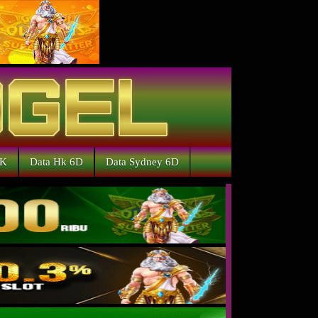
HK
Data Hk 6D
Data Sydney 6D