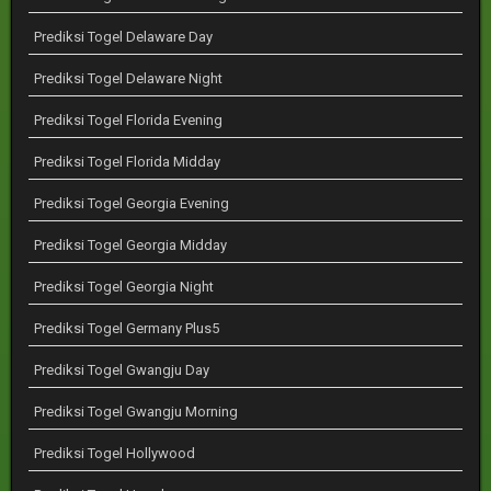
Prediksi Togel Delaware Day
Prediksi Togel Delaware Night
Prediksi Togel Florida Evening
Prediksi Togel Florida Midday
Prediksi Togel Georgia Evening
Prediksi Togel Georgia Midday
Prediksi Togel Georgia Night
Prediksi Togel Germany Plus5
Prediksi Togel Gwangju Day
Prediksi Togel Gwangju Morning
Prediksi Togel Hollywood