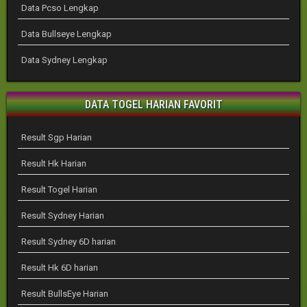
Data Pcso Lengkap
Data Bullseye Lengkap
Data Sydney Lengkap
DATA TOGEL HARIAN FAVORIT
Result Sgp Harian
Result Hk Harian
Result Togel Harian
Result Sydney Harian
Result Sydney 6D harian
Result Hk 6D harian
Result BullsEye Harian