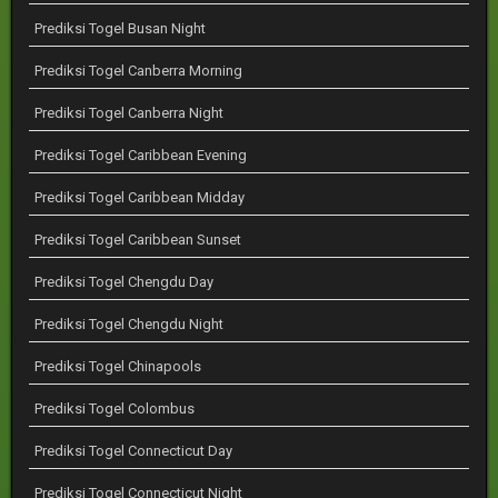
Prediksi Togel Busan Night
Prediksi Togel Canberra Morning
Prediksi Togel Canberra Night
Prediksi Togel Caribbean Evening
Prediksi Togel Caribbean Midday
Prediksi Togel Caribbean Sunset
Prediksi Togel Chengdu Day
Prediksi Togel Chengdu Night
Prediksi Togel Chinapools
Prediksi Togel Colombus
Prediksi Togel Connecticut Day
Prediksi Togel Connecticut Night