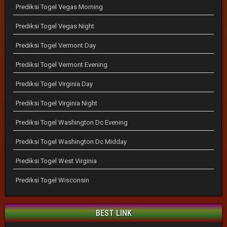
Prediksi Togel Vegas Morning
Prediksi Togel Vegas Night
Prediksi Togel Vermont Day
Prediksi Togel Vermont Evening
Prediksi Togel Virginia Day
Prediksi Togel Virginia Night
Prediksi Togel Washington Dc Evening
Prediksi Togel Washington Dc Midday
Prediksi Togel West Virginia
Prediksi Togel Wisconsin
BEST LINK