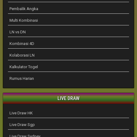
Pembalik Angka
Multi Kombinasi
LN vs DN
Kombinasi 4D
Kolaborasi LN
Kalkulator Togel
Rumus Harian
LIVE DRAW
Live Draw HK
Live Draw Sgp
Live Draw Sydney