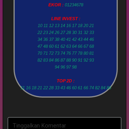
EKOR :
01234678
LINE INVEST :
10 11 12 13 14 16 17 18 20 21
22 23 24 26 27 28 30 31 32 33
34 36 37 38 40 41 42 43 44 46
47 48 60 61 62 63 64 66 67 68
70 71 72 73 74 76 77 78 80 81
82 83 84 86 87 88 90 91 92 93
94 96 97 98
TOP 2D :
11 16 18 21 22 28 33 43 46 60 61 66 74 82 84 86
Tinggalkan Komentar