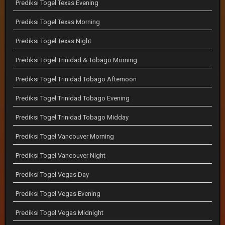
Prediksi Togel Texas Evening
Prediksi Togel Texas Morning
Prediksi Togel Texas Night
Prediksi Togel Trinidad & Tobago Morning
Prediksi Togel Trinidad Tobago Afternoon
Prediksi Togel Trinidad Tobago Evening
Prediksi Togel Trinidad Tobago Midday
Prediksi Togel Vancouver Morning
Prediksi Togel Vancouver Night
Prediksi Togel Vegas Day
Prediksi Togel Vegas Evening
Prediksi Togel Vegas Midnight