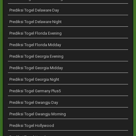
Prediksi Togel Delaware Day
Prediksi Togel Delaware Night
Prediksi Togel Florida Evening
Prediksi Togel Florida Midday
Prediksi Togel Georgia Evening
Prediksi Togel Georgia Midday
Prediksi Togel Georgia Night
Prediksi Togel Germany Plus5
Prediksi Togel Gwangju Day
Prediksi Togel Gwangju Morning
Prediksi Togel Hollywood