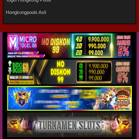
Hongkongpools Asli