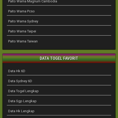
Paito Warna Magnum Cambodia
Paito Warna Pcso
Paito Warna Sydney
Paito Warna Taipei
Paito Warna Taiwan
DATA TOGEL FAVORIT
Data Hk 6D
Data Sydney 6D
Data Togel Lengkap
Data Sgp Lengkap
Data Hk Lengkap