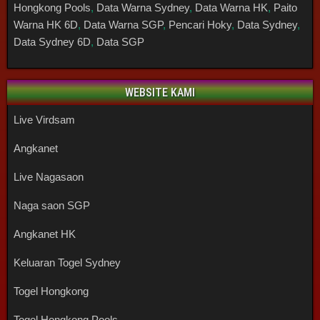
Hongkong Pools
,
Data Warna Sydney
,
Data Warna HK
,
Paito
Warna HK 6D
,
Data Warna SGP
,
Pencari Hoky
,
Data Sydney
,
Data Sydney 6D
,
Data SGP
WEBSITE KAMI
Live Virdsam
Angkanet
Live Nagasaon
Naga saon SGP
Angkanet HK
Keluaran Togel Sydney
Togel Hongkong
Togel Hongkong Pools