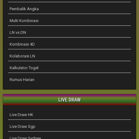
Pembalik Angka
Multi Kombinasi
LN vs DN
Kombinasi 4D
Kolaborasi LN
Kalkulator Togel
Rumus Harian
LIVE DRAW
Live Draw HK
Live Draw Sgp
Live Draw Sydney