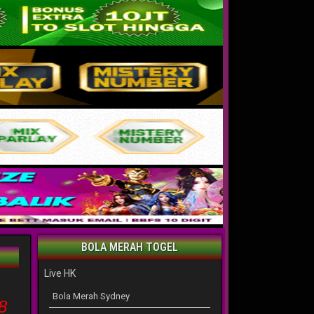
BOLA MERAH TOGEL
Live HK
Bola Merah Sydney
8