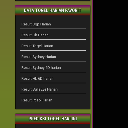
DATA TOGEL HARIAN FAVORIT
Result Sgp Harian
Result Hk Harian
Result Togel Harian
Result Sydney Harian
Result Sydney 6D harian
Result Hk 6D harian
Result BullsEye Harian
Result Pcso Harian
PREDIKSI TOGEL HARI INI