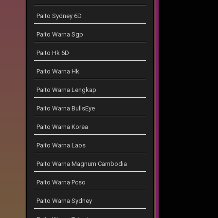
Paito Sydney 6D
Paito Warna Sgp
Paito Hk 6D
Paito Warna Hk
Paito Warna Lengkap
Paito Warna BullsEye
Paito Warna Korea
Paito Warna Laos
Paito Warna Magnum Cambodia
Paito Warna Pcso
Paito Warna Sydney