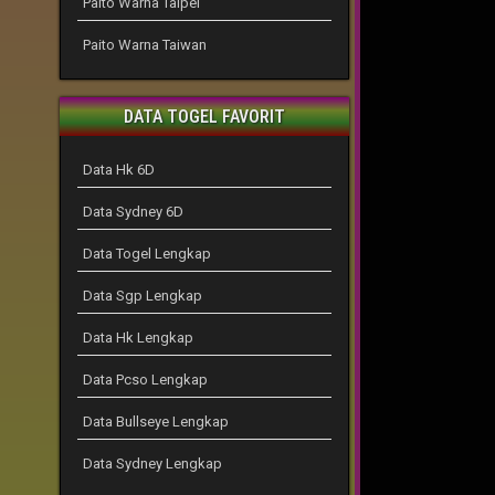
Paito Warna Taipei
Paito Warna Taiwan
DATA TOGEL FAVORIT
Data Hk 6D
Data Sydney 6D
Data Togel Lengkap
Data Sgp Lengkap
Data Hk Lengkap
Data Pcso Lengkap
Data Bullseye Lengkap
Data Sydney Lengkap