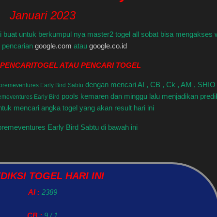
Januari 2023
di buat untuk berkumpul nya master2 togel all sobat bisa mengakses
n pencarian
google.com
atau
google.co.id
k
PENCARITOGEL ATAU PENCARI TOGEL
dengan mencari AI , CB , Ck , AM , SHIO
premeventures Early Bird
Sabtu
pools kemaren dan minggu lalu menjadikan predi
meventures Early Bird
ntuk mencari angka togel yang akan result hari ini
upremeventures Early Bird Sabtu di bawah ini
DIKSI TOGEL HARI INI
AI :
2389
CB :
9 / 1