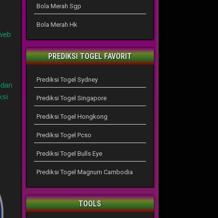
Bola Merah Sgp
Bola Merah Hk
 web
PREDIKSI TOGEL FAVORIT
Prediksi Togel Sydney
 dan
ksi
Prediksi Togel Singapore
Prediksi Togel Hongkong
Prediksi Togel Pcso
Prediksi Togel Bulls Eye
Prediksi Togel Magnum Cambodia
TOOLS