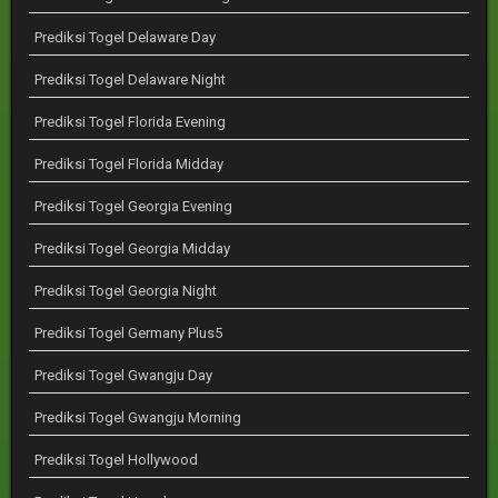
Prediksi Togel Delaware Day
Prediksi Togel Delaware Night
Prediksi Togel Florida Evening
Prediksi Togel Florida Midday
Prediksi Togel Georgia Evening
Prediksi Togel Georgia Midday
Prediksi Togel Georgia Night
Prediksi Togel Germany Plus5
Prediksi Togel Gwangju Day
Prediksi Togel Gwangju Morning
Prediksi Togel Hollywood