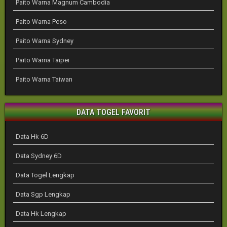
Paito Warna Magnum Cambodia
Paito Warna Pcso
Paito Warna Sydney
Paito Warna Taipei
Paito Warna Taiwan
DATA TOGEL FAVORIT
Data Hk 6D
Data Sydney 6D
Data Togel Lengkap
Data Sgp Lengkap
Data Hk Lengkap