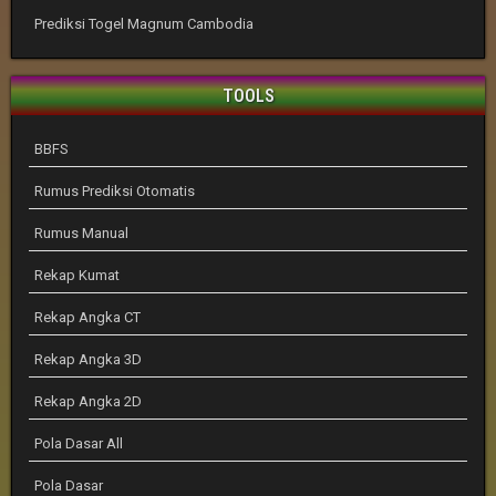
Prediksi Togel Magnum Cambodia
TOOLS
BBFS
Rumus Prediksi Otomatis
Rumus Manual
Rekap Kumat
Rekap Angka CT
Rekap Angka 3D
Rekap Angka 2D
Pola Dasar All
Pola Dasar