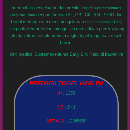
membahas pengeluaran dan prediksi togel
Supremeventures
dengan mencari AI , CB , Ck , AM , SHIO dan
Early Bird
Rabu
Tradal memacu dari result pengeluaran
Supremeventures Early
pools kemaren dan minggu lalu menjadikan prediksi yang
Bird
jitu dan akurat untuk mencari angka togel yang akan result
hari ini
ikuti prediksi Supremeventures Early Bird Rabu di bawah ini
PREDIKSI TOGEL HARI INI
AI :
1358
CB :
2 / 1
KEPALA :
12345689