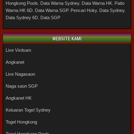
Hongkong Pools
,
Data Warna Sydney
,
Data Warna HK
,
Paito
Warna HK 6D
,
Data Warna SGP
,
Pencari Hoky
,
Data Sydney
,
Data Sydney 6D
,
Data SGP
WEBSITE KAMI
Live Virdsam
Angkanet
Live Nagasaon
Naga saon SGP
Angkanet HK
Keluaran Togel Sydney
Togel Hongkong
Togel Hongkong Pools