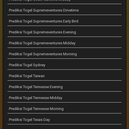
Prediksi Togel Supremeventures Drivetime
Prediksi Togel Supremeventures Early Bird
Prediksi Togel Supremeventures Evening
Prediksi Togel Supremeventures Midday
Prediksi Togel Supremeventures Morning
Prediksi Togel Sydney
Prediksi Togel Taiwan
Prediksi Togel Tennesse Evening
Prediksi Togel Tennesse Midday
Prediksi Togel Tennesse Morning
Prediksi Togel Texas Day