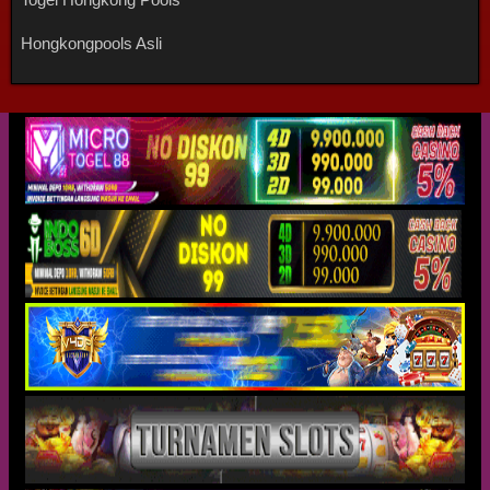
Hongkongpools Asli