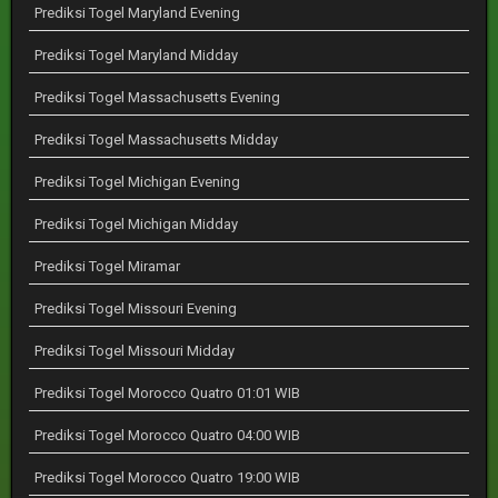
Prediksi Togel Maryland Evening
Prediksi Togel Maryland Midday
Prediksi Togel Massachusetts Evening
Prediksi Togel Massachusetts Midday
Prediksi Togel Michigan Evening
Prediksi Togel Michigan Midday
Prediksi Togel Miramar
Prediksi Togel Missouri Evening
Prediksi Togel Missouri Midday
Prediksi Togel Morocco Quatro 01:01 WIB
Prediksi Togel Morocco Quatro 04:00 WIB
Prediksi Togel Morocco Quatro 19:00 WIB