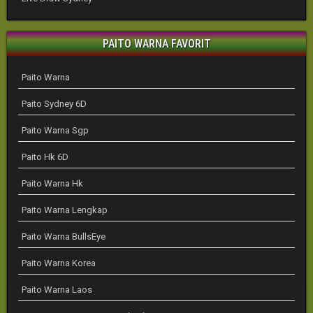
PAITO WARNA FAVORIT
Paito Warna
Paito Sydney 6D
Paito Warna Sgp
Paito Hk 6D
Paito Warna Hk
Paito Warna Lengkap
Paito Warna BullsEye
Paito Warna Korea
Paito Warna Laos