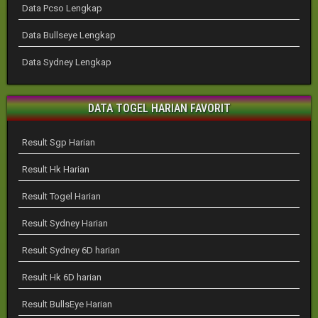
Data Pcso Lengkap
Data Bullseye Lengkap
Data Sydney Lengkap
DATA TOGEL HARIAN FAVORIT
Result Sgp Harian
Result Hk Harian
Result Togel Harian
Result Sydney Harian
Result Sydney 6D harian
Result Hk 6D harian
Result BullsEye Harian