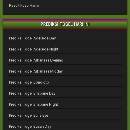
Result Pcso Harian
PREDIKSI TOGEL HARI INI
Prediksi Togel Adelaide Day
Prediksi Togel Adelaide Night
Prediksi Togel Arkansas Evening
Prediksi Togel Arkansas Midday
Prediksi Togel Bonoloto
Prediksi Togel Brisbane Day
Prediksi Togel Brisbane Night
Prediksi Togel Bulls Eye
Prediksi Togel Busan Day