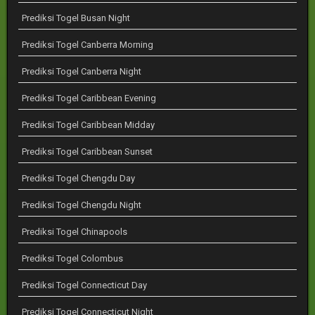
Prediksi Togel Busan Night
Prediksi Togel Canberra Morning
Prediksi Togel Canberra Night
Prediksi Togel Caribbean Evening
Prediksi Togel Caribbean Midday
Prediksi Togel Caribbean Sunset
Prediksi Togel Chengdu Day
Prediksi Togel Chengdu Night
Prediksi Togel Chinapools
Prediksi Togel Colombus
Prediksi Togel Connecticut Day
Prediksi Togel Connecticut Night