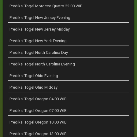
Prediksi Togel Morocco Quatro 22:00 WIB
Prediksi Togel New Jersey Evening
Prediksi Togel New Jersey Midday
Prediksi Togel New York Evening
Prediksi Togel North Carolina Day
Prediksi Togel North Carolina Evening
Prediksi Togel Ohio Evening
Prediksi Togel Ohio Midday
Prediksi Togel Oregon 04:00 WIB
Prediksi Togel Oregon 07:00 WIB
Prediksi Togel Oregon 10:00 WIB
Prediksi Togel Oregon 13:00 WIB