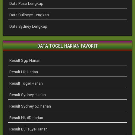
Data Pcso Lengkap
Data Bullseye Lengkap
Data Sydney Lengkap
DATA TOGEL HARIAN FAVORIT
Result Sgp Harian
Result Hk Harian
Result Togel Harian
Result Sydney Harian
Result Sydney 6D harian
Result Hk 6D harian
Result BullsEye Harian