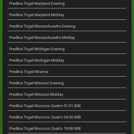
Prediksi Togel Maryland Evening
Prediksi Togel Maryland Midday
Prediksi Togel Massachusetts Evening
Prediksi Togel Massachusetts Midday
Prediksi Togel Michigan Evening
Prediksi Togel Michigan Midday
Prediksi Togel Miramar
Prediksi Togel Missouri Evening
Prediksi Togel Missouri Midday
Prediksi Togel Morocco Quatro 01:01 WIB
Prediksi Togel Morocco Quatro 04:00 WIB
Prediksi Togel Morocco Quatro 19:00 WIB