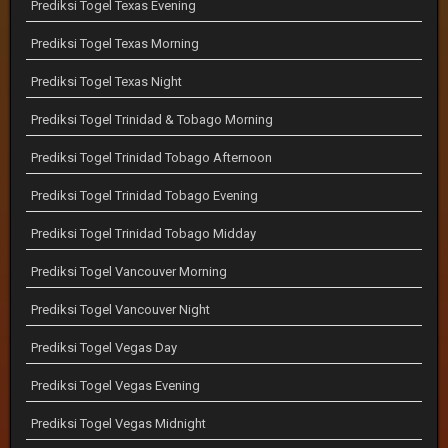
Prediksi Togel Texas Evening
Prediksi Togel Texas Morning
Prediksi Togel Texas Night
Prediksi Togel Trinidad & Tobago Morning
Prediksi Togel Trinidad Tobago Afternoon
Prediksi Togel Trinidad Tobago Evening
Prediksi Togel Trinidad Tobago Midday
Prediksi Togel Vancouver Morning
Prediksi Togel Vancouver Night
Prediksi Togel Vegas Day
Prediksi Togel Vegas Evening
Prediksi Togel Vegas Midnight