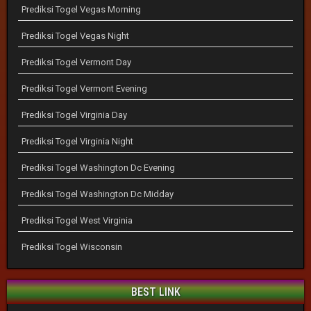
Prediksi Togel Vegas Morning
Prediksi Togel Vegas Night
Prediksi Togel Vermont Day
Prediksi Togel Vermont Evening
Prediksi Togel Virginia Day
Prediksi Togel Virginia Night
Prediksi Togel Washington Dc Evening
Prediksi Togel Washington Dc Midday
Prediksi Togel West Virginia
Prediksi Togel Wisconsin
BEST LINK