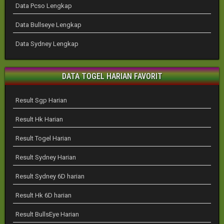
Data Pcso Lengkap
Data Bullseye Lengkap
Data Sydney Lengkap
DATA TOGEL HARIAN FAVORIT
Result Sgp Harian
Result Hk Harian
Result Togel Harian
Result Sydney Harian
Result Sydney 6D harian
Result Hk 6D harian
Result BullsEye Harian