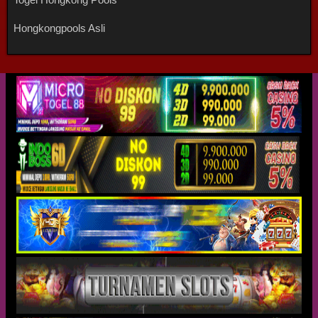
Hongkongpools Asli