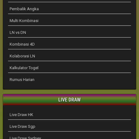
Pembalik Angka
Multi Kombinasi
LN vs DN
Kombinasi 4D
Kolaborasi LN
Kalkulator Togel
Rumus Harian
LIVE DRAW
Live Draw HK
Live Draw Sgp
Live Draw Sydney