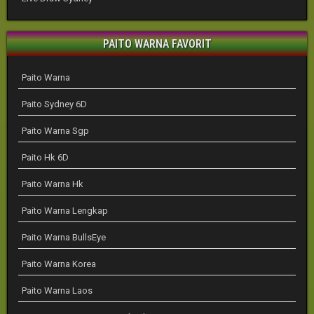
PAITO WARNA FAVORIT
Paito Warna
Paito Sydney 6D
Paito Warna Sgp
Paito Hk 6D
Paito Warna Hk
Paito Warna Lengkap
Paito Warna BullsEye
Paito Warna Korea
Paito Warna Laos