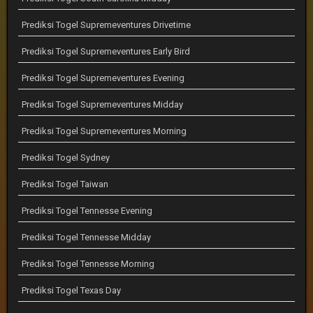
Prediksi Togel Supremeventures Drivetime
Prediksi Togel Supremeventures Early Bird
Prediksi Togel Supremeventures Evening
Prediksi Togel Supremeventures Midday
Prediksi Togel Supremeventures Morning
Prediksi Togel Sydney
Prediksi Togel Taiwan
Prediksi Togel Tennesse Evening
Prediksi Togel Tennesse Midday
Prediksi Togel Tennesse Morning
Prediksi Togel Texas Day