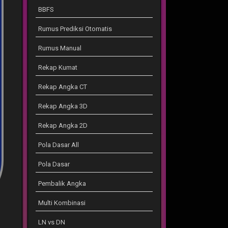
BBFS
Rumus Prediksi Otomatis
Rumus Manual
Rekap Kumat
Rekap Angka CT
Rekap Angka 3D
Rekap Angka 2D
Pola Dasar All
Pola Dasar
Pembalik Angka
Multi Kombinasi
LN vs DN