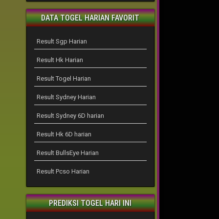
DATA TOGEL HARIAN FAVORIT
Result Sgp Harian
Result Hk Harian
Result Togel Harian
Result Sydney Harian
Result Sydney 6D harian
Result Hk 6D harian
Result BullsEye Harian
Result Pcso Harian
PREDIKSI TOGEL HARI INI