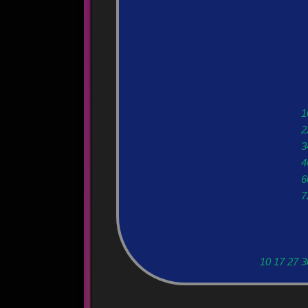
1
2
3
4
6
7
10 17 27 3