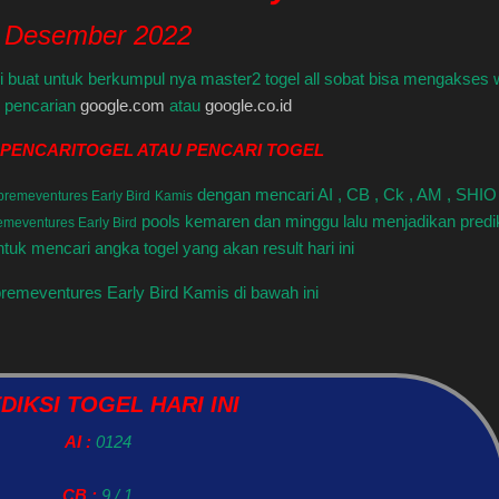
Desember 2022
di buat untuk berkumpul nya master2 togel all sobat bisa mengakses
n pencarian
google.com
atau
google.co.id
k
PENCARITOGEL ATAU PENCARI TOGEL
dengan mencari AI , CB , Ck , AM , SHIO
remeventures Early Bird
Kamis
pools kemaren dan minggu lalu menjadikan predi
meventures Early Bird
ntuk mencari angka togel yang akan result hari ini
upremeventures Early Bird Kamis di bawah ini
DIKSI TOGEL HARI INI
AI :
0124
CB :
9 / 1