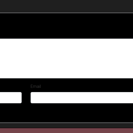
Email