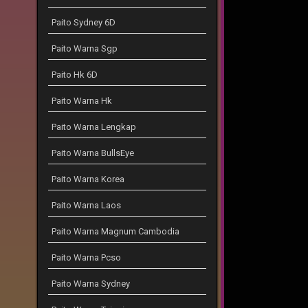
Paito Sydney 6D
Paito Warna Sgp
Paito Hk 6D
Paito Warna Hk
Paito Warna Lengkap
Paito Warna BullsEye
Paito Warna Korea
Paito Warna Laos
Paito Warna Magnum Cambodia
Paito Warna Pcso
Paito Warna Sydney