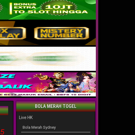
BOLA MERAH TOGEL
Live HK
Bola Merah Sydney
15