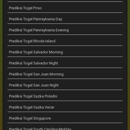
Prediksi Togel Pcso
Prediksi Togel Pennsylvania Day
Prediksi Togel Pennsylvania Evening
Prediksi Togel Rhode Island
Prediksi Togel Salvador Morning
Prediksi Togel Salvador Night
Prediksi Togel San Juan Morning
Prediksi Togel San Juan Night
Prediksi Togel Sazka Poledni
Prediksi Togel Sazka Vecer
Prediksi Togel Singapore
Prediksi Togel South Carolina Midday