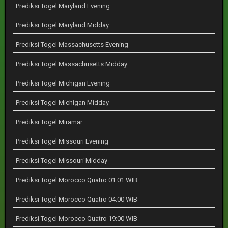
Prediksi Togel Maryland Evening
Prediksi Togel Maryland Midday
Prediksi Togel Massachusetts Evening
Prediksi Togel Massachusetts Midday
Prediksi Togel Michigan Evening
Prediksi Togel Michigan Midday
Prediksi Togel Miramar
Prediksi Togel Missouri Evening
Prediksi Togel Missouri Midday
Prediksi Togel Morocco Quatro 01:01 WIB
Prediksi Togel Morocco Quatro 04:00 WIB
Prediksi Togel Morocco Quatro 19:00 WIB