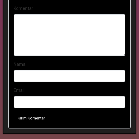
Komentar
Nama
Email
Kirim Komentar