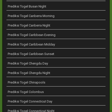
Prediksi Togel Busan Night
Prediksi Togel Canberra Morning
Prediksi Togel Canberra Night
Prediksi Togel Caribbean Evening
Prediksi Togel Caribbean Midday
Prediksi Togel Caribbean Sunset
Prediksi Togel Chengdu Day
Prediksi Togel Chengdu Night
Prediksi Togel Chinapools
Prediksi Togel Colombus
Prediksi Togel Connecticut Day
Prediksi Togel Connecticut Night