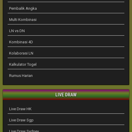
Pembalik Angka
Multi Kombinasi
LN vs DN
Kombinasi 4D
Kolaborasi LN
Kalkulator Togel
Rumus Harian
LIVE DRAW
Live Draw HK
Live Draw Sgp
Live Draw Sydney