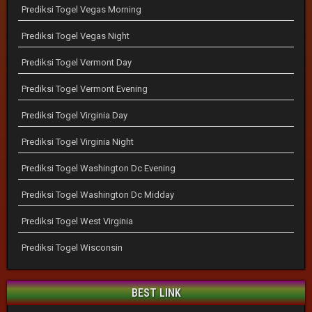
Prediksi Togel Vegas Morning
Prediksi Togel Vegas Night
Prediksi Togel Vermont Day
Prediksi Togel Vermont Evening
Prediksi Togel Virginia Day
Prediksi Togel Virginia Night
Prediksi Togel Washington Dc Evening
Prediksi Togel Washington Dc Midday
Prediksi Togel West Virginia
Prediksi Togel Wisconsin
BEST LINK