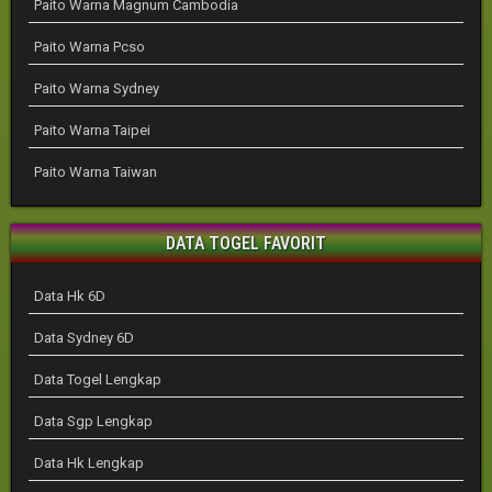
Paito Warna Magnum Cambodia
Paito Warna Pcso
Paito Warna Sydney
Paito Warna Taipei
Paito Warna Taiwan
DATA TOGEL FAVORIT
Data Hk 6D
Data Sydney 6D
Data Togel Lengkap
Data Sgp Lengkap
Data Hk Lengkap