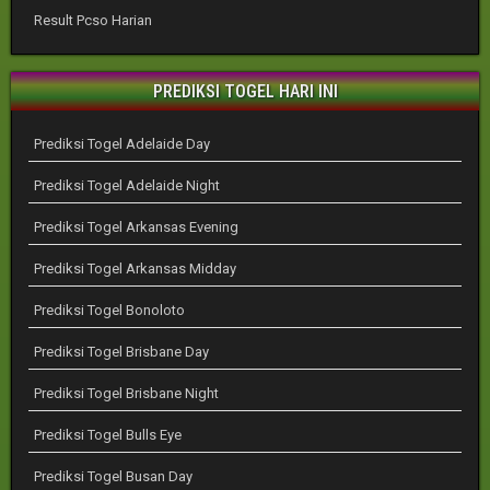
Result Pcso Harian
PREDIKSI TOGEL HARI INI
Prediksi Togel Adelaide Day
Prediksi Togel Adelaide Night
Prediksi Togel Arkansas Evening
Prediksi Togel Arkansas Midday
Prediksi Togel Bonoloto
Prediksi Togel Brisbane Day
Prediksi Togel Brisbane Night
Prediksi Togel Bulls Eye
Prediksi Togel Busan Day