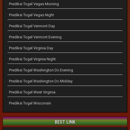
Prediksi Togel Vegas Morning
Prediksi Togel Vegas Night
Prediksi Togel Vermont Day
Prediksi Togel Vermont Evening
Prediksi Togel Virginia Day
Prediksi Togel Virginia Night
Prediksi Togel Washington Dc Evening
Prediksi Togel Washington Dc Midday
Prediksi Togel West Virginia
Prediksi Togel Wisconsin
BEST LINK