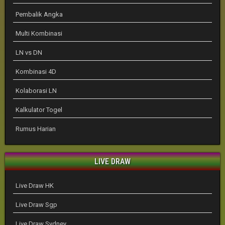
Pembalik Angka
Multi Kombinasi
LN vs DN
Kombinasi 4D
Kolaborasi LN
Kalkulator Togel
Rumus Harian
LIVE DRAW
Live Draw HK
Live Draw Sgp
Live Draw Sydney