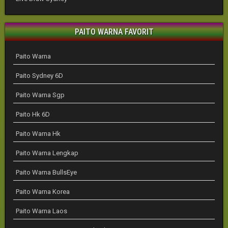
PAITO WARNA FAVORIT
Paito Warna
Paito Sydney 6D
Paito Warna Sgp
Paito Hk 6D
Paito Warna Hk
Paito Warna Lengkap
Paito Warna BullsEye
Paito Warna Korea
Paito Warna Laos