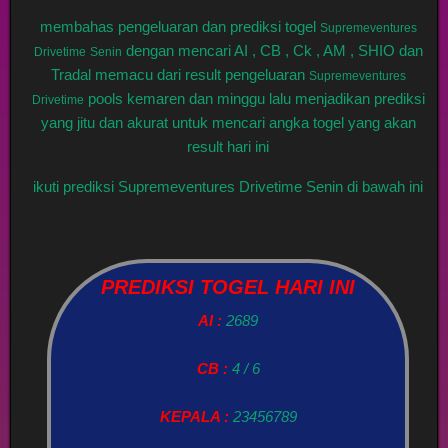
membahas pengeluaran dan prediksi togel
Supremeventures
dengan mencari AI , CB , Ck , AM , SHIO dan
Drivetime
Senin
Tradal memacu dari result pengeluaran
Supremeventures
pools kemaren dan minggu lalu menjadikan prediksi
Drivetime
yang jitu dan akurat untuk mencari angka togel yang akan
result hari ini
ikuti prediksi Supremeventures Drivetime Senin di bawah ini
PREDIKSI TOGEL HARI INI
AI :
2689
CB :
4 / 6
KEPALA :
23456789