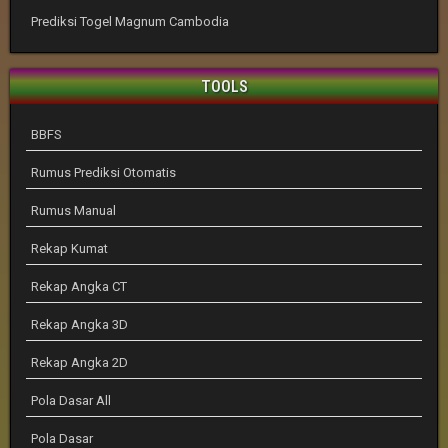
Prediksi Togel Magnum Cambodia
TOOLS
BBFS
Rumus Prediksi Otomatis
Rumus Manual
Rekap Kumat
Rekap Angka CT
Rekap Angka 3D
Rekap Angka 2D
Pola Dasar All
Pola Dasar