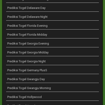
Prediksi Togel Delaware Day
Prediksi Togel Delaware Night
Prediksi Togel Florida Evening
Prediksi Togel Florida Midday
Prediksi Togel Georgia Evening
Prediksi Togel Georgia Midday
Prediksi Togel Georgia Night
Prediksi Togel Germany Plus5
Prediksi Togel Gwangju Day
Prediksi Togel Gwangju Morning
Prediksi Togel Hollywood