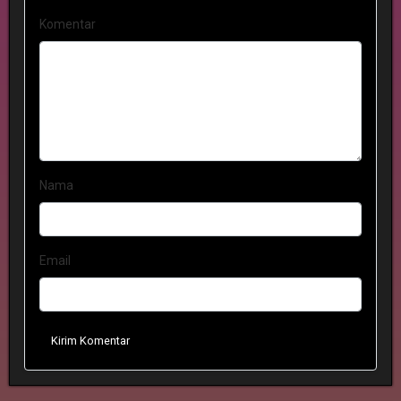
Komentar
Nama
Email
Kirim Komentar