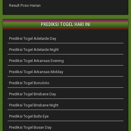
Result Pcso Harian
PREDIKSI TOGEL HARI INI
Prediksi Togel Adelaide Day
Prediksi Togel Adelaide Night
Prediksi Togel Arkansas Evening
Prediksi Togel Arkansas Midday
Prediksi Togel Bonoloto
Prediksi Togel Brisbane Day
Prediksi Togel Brisbane Night
Prediksi Togel Bulls Eye
Prediksi Togel Busan Day