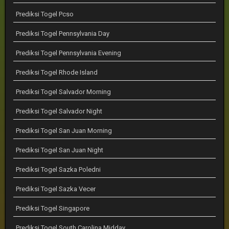
Prediksi Togel Pcso
Prediksi Togel Pennsylvania Day
Prediksi Togel Pennsylvania Evening
Prediksi Togel Rhode Island
Prediksi Togel Salvador Morning
Prediksi Togel Salvador Night
Prediksi Togel San Juan Morning
Prediksi Togel San Juan Night
Prediksi Togel Sazka Poledni
Prediksi Togel Sazka Vecer
Prediksi Togel Singapore
Prediksi Togel South Carolina Midday