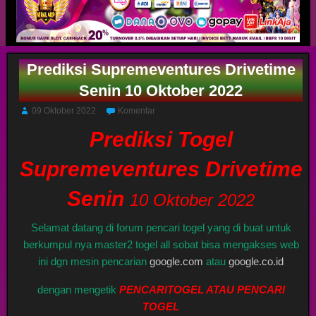
Prediksi Supremeventures Drivetime
Senin 10 Oktober 2022
09 Oktober 2022
Komentar
Prediksi Togel
Supremeventures Drivetime
Senin
10 Oktober 2022
Selamat datang di forum pencari togel yang di buat untuk
berkumpul nya master2 togel all sobat bisa mengakses web
ini dgn mesin pencarian
google.com
atau
google.co.id
dengan mengetik
PENCARITOGEL ATAU PENCARI
TOGEL