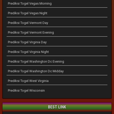
Prediksi Togel Vegas Morning
Prediksi Togel Vegas Night
Prediksi Togel Vermont Day
Prediksi Togel Vermont Evening
Prediksi Togel Virginia Day
Prediksi Togel Virginia Night
Prediksi Togel Washington Dc Evening
Prediksi Togel Washington Dc Midday
Prediksi Togel West Virginia
Prediksi Togel Wisconsin
BEST LINK