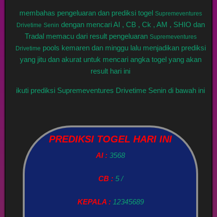
membahas pengeluaran dan prediksi togel
Supremeventures
dengan mencari AI , CB , Ck , AM , SHIO dan
Drivetime
Senin
Tradal memacu dari result pengeluaran
Supremeventures
pools kemaren dan minggu lalu menjadikan prediksi
Drivetime
yang jitu dan akurat untuk mencari angka togel yang akan
result hari ini
ikuti prediksi Supremeventures Drivetime Senin di bawah ini
PREDIKSI TOGEL HARI INI
AI :
3568
CB :
5 /
KEPALA :
12345689