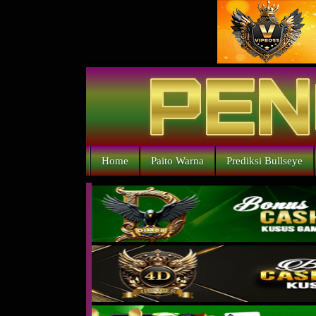
Home
Paito Warna
Prediksi Bullseye