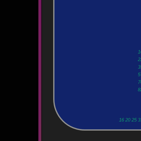
1
2
3
5
7
8
16 20 25 3