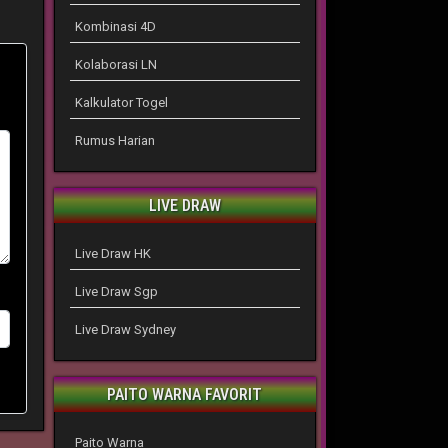
Kombinasi 4D
Kolaborasi LN
Kalkulator Togel
Rumus Harian
LIVE DRAW
Live Draw HK
Live Draw Sgp
Live Draw Sydney
PAITO WARNA FAVORIT
Paito Warna