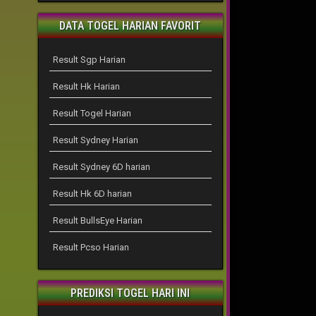
DATA TOGEL HARIAN FAVORIT
Result Sgp Harian
Result Hk Harian
Result Togel Harian
Result Sydney Harian
Result Sydney 6D harian
Result Hk 6D harian
Result BullsEye Harian
Result Pcso Harian
PREDIKSI TOGEL HARI INI