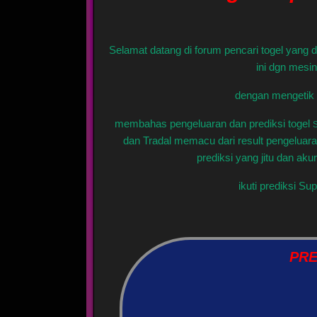
Selamat datang di forum pencari togel yang 
ini dgn mesi
dengan mengeti
membahas pengeluaran dan prediksi togel
dan Tradal memacu dari result pengeluar
prediksi yang jitu dan aku
ikuti prediksi S
PRE