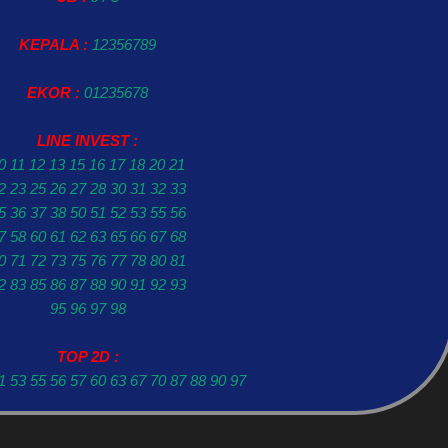
KEPALA :
12356789
EKOR :
01235678
LINE INVEST :
0 11 12 13 15 16 17 18 20 21
2 23 25 26 27 28 30 31 32 33
5 36 37 38 50 51 52 53 55 56
7 58 60 61 62 63 65 66 67 68
0 71 72 73 75 76 77 78 80 81
2 83 85 86 87 88 90 91 92 93
95 96 97 98
TOP 2D :
1 53 55 56 57 60 63 67 70 87 88 90 97