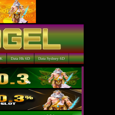
HK
Data Hk 6D
Data Sydney 6D