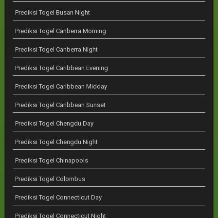
Prediksi Togel Busan Night
Prediksi Togel Canberra Morning
Prediksi Togel Canberra Night
Prediksi Togel Caribbean Evening
Prediksi Togel Caribbean Midday
Prediksi Togel Caribbean Sunset
Prediksi Togel Chengdu Day
Prediksi Togel Chengdu Night
Prediksi Togel Chinapools
Prediksi Togel Colombus
Prediksi Togel Connecticut Day
Prediksi Togel Connecticut Night