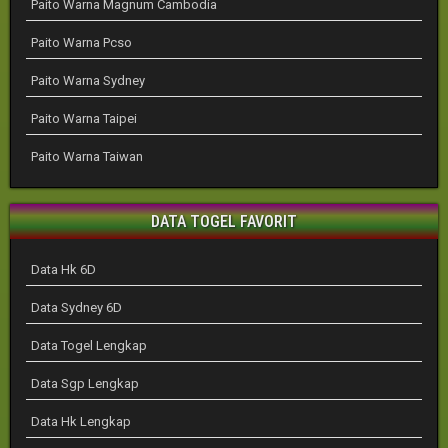
Paito Warna Magnum Cambodia
Paito Warna Pcso
Paito Warna Sydney
Paito Warna Taipei
Paito Warna Taiwan
DATA TOGEL FAVORIT
Data Hk 6D
Data Sydney 6D
Data Togel Lengkap
Data Sgp Lengkap
Data Hk Lengkap