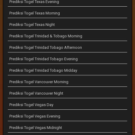
Prediksi Togel Texas Evening
Prediksi Togel Texas Morning
Prediksi Togel Texas Night
Prediksi Togel Trinidad & Tobago Morning
Prediksi Togel Trinidad Tobago Afternoon
Prediksi Togel Trinidad Tobago Evening
Prediksi Togel Trinidad Tobago Midday
Prediksi Togel Vancouver Morning
Prediksi Togel Vancouver Night
Prediksi Togel Vegas Day
Prediksi Togel Vegas Evening
Prediksi Togel Vegas Midnight