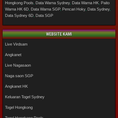
Hongkong Pools
,
Data Warna Sydney
,
Data Warna HK
,
Paito
Warna HK 6D
,
Data Warna SGP
,
Pencari Hoky
,
Data Sydney
,
Data Sydney 6D
,
Data SGP
WEBSITE KAMI
Live Virdsam
Angkanet
Live Nagasaon
Naga saon SGP
Angkanet HK
Keluaran Togel Sydney
Togel Hongkong
Togel Hongkong Pools