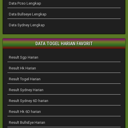
Data Pcso Lengkap
Data Bullseye Lengkap
Data Sydney Lengkap
DATA TOGEL HARIAN FAVORIT
Result Sgp Harian
Result Hk Harian
Result Togel Harian
Result Sydney Harian
Result Sydney 6D harian
Result Hk 6D harian
Result BullsEye Harian