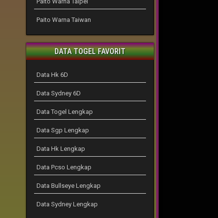
Paito Warna Taipei
Paito Warna Taiwan
DATA TOGEL FAVORIT
Data Hk 6D
Data Sydney 6D
Data Togel Lengkap
Data Sgp Lengkap
Data Hk Lengkap
Data Pcso Lengkap
Data Bullseye Lengkap
Data Sydney Lengkap