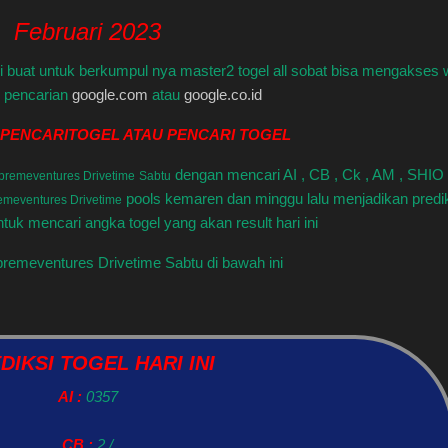
Februari 2023
di buat untuk berkumpul nya master2 togel all sobat bisa mengakses
n pencarian
google.com
atau
google.co.id
k
PENCARITOGEL ATAU PENCARI TOGEL
dengan mencari AI , CB , Ck , AM , SHIO
premeventures Drivetime
Sabtu
pools kemaren dan minggu lalu menjadikan predi
emeventures Drivetime
ntuk mencari angka togel yang akan result hari ini
upremeventures Drivetime Sabtu di bawah ini
DIKSI TOGEL HARI INI
AI :
0357
CB :
2 /