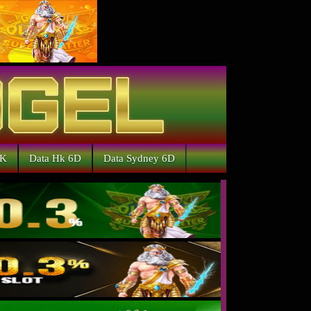
HK
Data Hk 6D
Data Sydney 6D