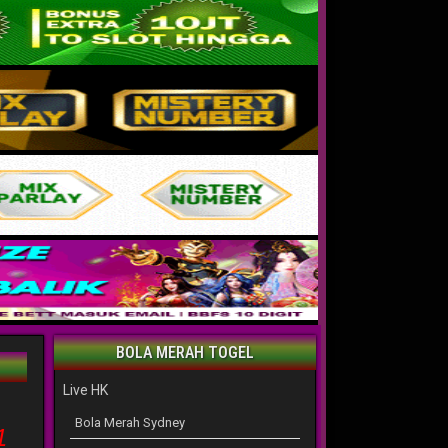
BOLA MERAH TOGEL
Live HK
Bola Merah Sydney
1