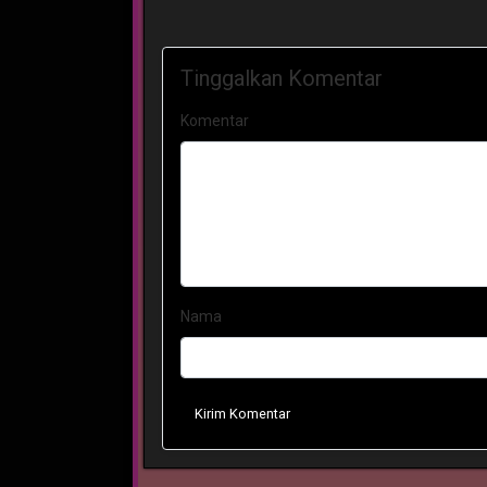
Tinggalkan Komentar
Komentar
Nama
Kirim Komentar