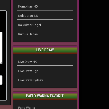
Kombinasi 4D
Kolaborasi LN
Kalkulator Togel
Rumus Harian
LIVE DRAW
Live Draw HK
Live Draw Sgp
Live Draw Sydney
PAITO WARNA FAVORIT
Paito Warna