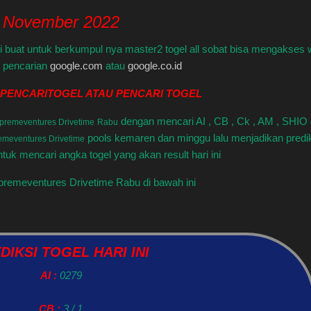
November 2022
di buat untuk berkumpul nya master2 togel all sobat bisa mengakses
n pencarian
google.com
atau
google.co.id
k
PENCARITOGEL ATAU PENCARI TOGEL
dengan mencari AI , CB , Ck , AM , SHIO
premeventures Drivetime
Rabu
pools kemaren dan minggu lalu menjadikan predi
emeventures Drivetime
ntuk mencari angka togel yang akan result hari ini
Supremeventures Drivetime Rabu di bawah ini
DIKSI TOGEL HARI INI
AI :
0279
CB :
3 / 1