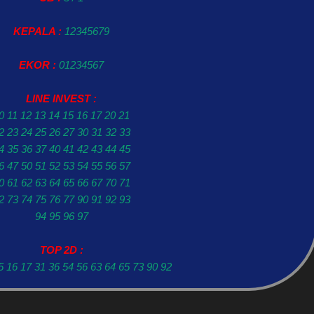
KEPALA :
12345679
EKOR :
01234567
LINE INVEST :
0 11 12 13 14 15 16 17 20 21
2 23 24 25 26 27 30 31 32 33
4 35 36 37 40 41 42 43 44 45
6 47 50 51 52 53 54 55 56 57
0 61 62 63 64 65 66 67 70 71
2 73 74 75 76 77 90 91 92 93
94 95 96 97
TOP 2D :
5 16 17 31 36 54 56 63 64 65 73 90 92