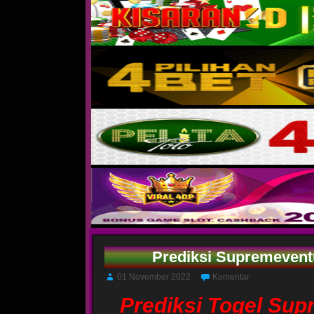
Prediksi Supremevent
01 November 2022
Komentar
Prediksi Togel Su