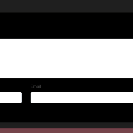
Email