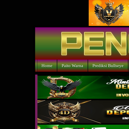
Home
Paito Warna
Prediksi Bullseye