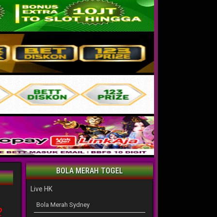
BOLA MERAH TOGEL
Live HK
Bola Merah Sydney
2