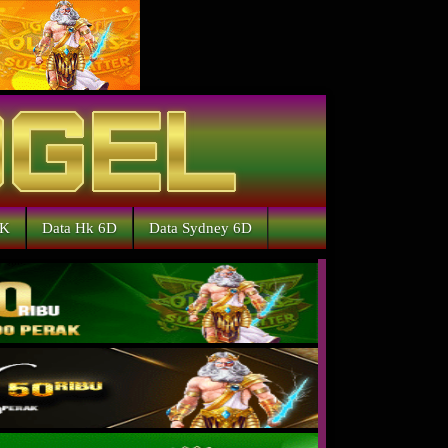
HK
Data Hk 6D
Data Sydney 6D