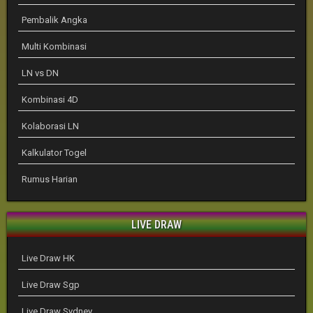
Pembalik Angka
Multi Kombinasi
LN vs DN
Kombinasi 4D
Kolaborasi LN
Kalkulator Togel
Rumus Harian
LIVE DRAW
Live Draw HK
Live Draw Sgp
Live Draw Sydney