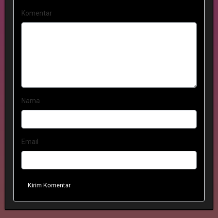
Komentar
Nama
Email
Kirim Komentar