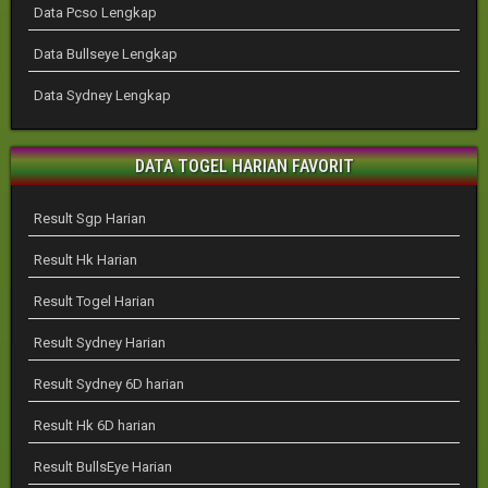
Data Pcso Lengkap
Data Bullseye Lengkap
Data Sydney Lengkap
DATA TOGEL HARIAN FAVORIT
Result Sgp Harian
Result Hk Harian
Result Togel Harian
Result Sydney Harian
Result Sydney 6D harian
Result Hk 6D harian
Result BullsEye Harian