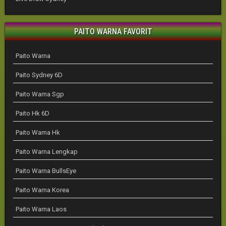
PAITO WARNA FAVORIT
Paito Warna
Paito Sydney 6D
Paito Warna Sgp
Paito Hk 6D
Paito Warna Hk
Paito Warna Lengkap
Paito Warna BullsEye
Paito Warna Korea
Paito Warna Laos