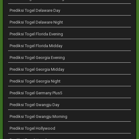
Prediksi Togel Delaware Day
Prediksi Togel Delaware Night
Prediksi Togel Florida Evening
Prediksi Togel Florida Midday
Prediksi Togel Georgia Evening
Prediksi Togel Georgia Midday
Prediksi Togel Georgia Night
Prediksi Togel Germany Plus5
Prediksi Togel Gwangju Day
Prediksi Togel Gwangju Morning
Prediksi Togel Hollywood