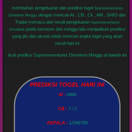
membahas pengeluaran dan prediksi togel
Supremeventures
dengan mencari AI , CB , Ck , AM , SHIO dan
Drivetime
Minggu
Tradal memacu dari result pengeluaran
Supremeventures
pools kemaren dan minggu lalu menjadikan prediksi
Drivetime
yang jitu dan akurat untuk mencari angka togel yang akan
result hari ini
ikuti prediksi Supremeventures Drivetime Minggu di bawah ini
PREDIKSI TOGEL HARI INI
AI :
0468
CB :
7 / 2
KEPALA :
12346789