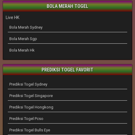
BOLA MERAH TOGEL
Live HK
Bola Merah Sydney
Bola Merah Sgp
Bola Merah Hk
PREDIKSI TOGEL FAVORIT
Prediksi Togel Sydney
Prediksi Togel Singapore
Prediksi Togel Hongkong
Prediksi Togel Pcso
Prediksi Togel Bulls Eye