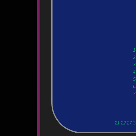
1
2
3
4
5
6
7
21 22 27 3