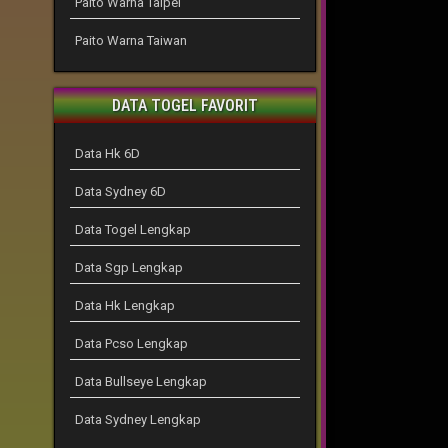
Paito Warna Taipei
Paito Warna Taiwan
DATA TOGEL FAVORIT
Data Hk 6D
Data Sydney 6D
Data Togel Lengkap
Data Sgp Lengkap
Data Hk Lengkap
Data Pcso Lengkap
Data Bullseye Lengkap
Data Sydney Lengkap