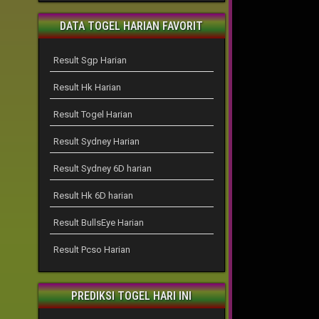
DATA TOGEL HARIAN FAVORIT
Result Sgp Harian
Result Hk Harian
Result Togel Harian
Result Sydney Harian
Result Sydney 6D harian
Result Hk 6D harian
Result BullsEye Harian
Result Pcso Harian
PREDIKSI TOGEL HARI INI