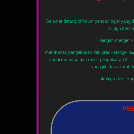
Selamat datang di forum pencari togel yang 
ini dgn mesi
dengan mengeti
membahas pengeluaran dan prediksi togel
Su
Tradal memacu dari result pengeluaran
Supr
yang jitu dan akurat u
ikuti prediksi S
PRE