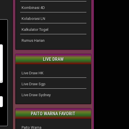
Kombinasi 4D
Kolaborasi LN
Kalkulator Togel
Rumus Harian
LIVE DRAW
Live Draw HK
Live Draw Sgp
Live Draw Sydney
PAITO WARNA FAVORIT
Paito Warna