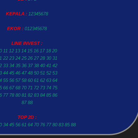
KEPALA :
12345678
EKOR :
012345678
LINE INVEST :
0 11 12 13 14 15 16 17 18 20
1 22 23 24 25 26 27 28 30 31
2 33 34 35 36 37 38 40 41 42
3 44 45 46 47 48 50 51 52 53
4 55 56 57 58 60 61 62 63 64
5 66 67 68 70 71 72 73 74 75
6 77 78 80 81 82 83 84 85 86
87 88
TOP 2D :
0 34 45 56 61 64 70 76 77 80 83 85 88