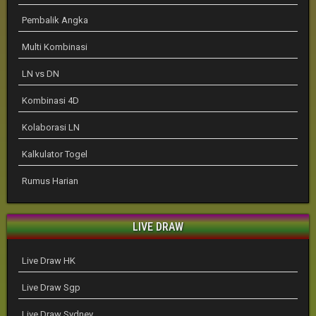
Pembalik Angka
Multi Kombinasi
LN vs DN
Kombinasi 4D
Kolaborasi LN
Kalkulator Togel
Rumus Harian
LIVE DRAW
Live Draw HK
Live Draw Sgp
Live Draw Sydney