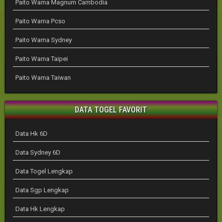
Paito Warna Magnum Cambodia
Paito Warna Pcso
Paito Warna Sydney
Paito Warna Taipei
Paito Warna Taiwan
DATA TOGEL FAVORIT
Data Hk 6D
Data Sydney 6D
Data Togel Lengkap
Data Sgp Lengkap
Data Hk Lengkap