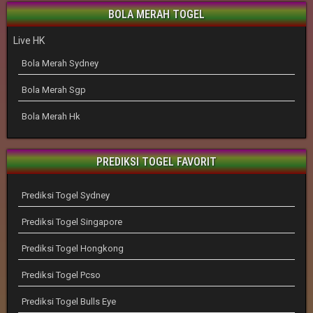
BOLA MERAH TOGEL
Live HK
Bola Merah Sydney
Bola Merah Sgp
Bola Merah Hk
PREDIKSI TOGEL FAVORIT
Prediksi Togel Sydney
Prediksi Togel Singapore
Prediksi Togel Hongkong
Prediksi Togel Pcso
Prediksi Togel Bulls Eye