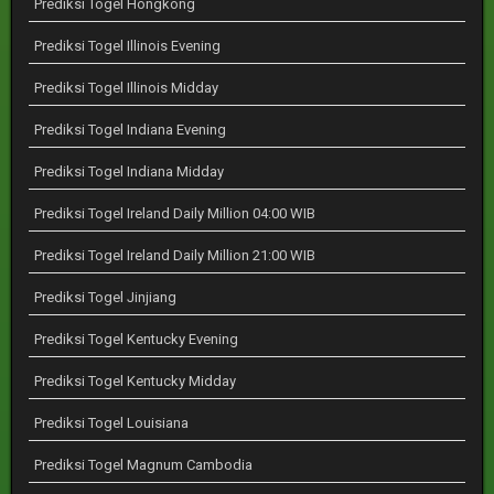
Prediksi Togel Hongkong
Prediksi Togel Illinois Evening
Prediksi Togel Illinois Midday
Prediksi Togel Indiana Evening
Prediksi Togel Indiana Midday
Prediksi Togel Ireland Daily Million 04:00 WIB
Prediksi Togel Ireland Daily Million 21:00 WIB
Prediksi Togel Jinjiang
Prediksi Togel Kentucky Evening
Prediksi Togel Kentucky Midday
Prediksi Togel Louisiana
Prediksi Togel Magnum Cambodia