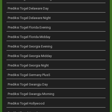
Prediksi Togel Delaware Day
Prediksi Togel Delaware Night
Prediksi Togel Florida Evening
Prediksi Togel Florida Midday
Prediksi Togel Georgia Evening
Prediksi Togel Georgia Midday
Prediksi Togel Georgia Night
Prediksi Togel Germany Plus5
Prediksi Togel Gwangju Day
Prediksi Togel Gwangju Morning
Prediksi Togel Hollywood