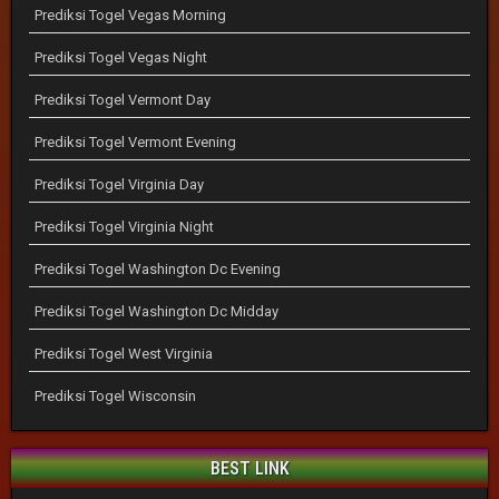
Prediksi Togel Vegas Morning
Prediksi Togel Vegas Night
Prediksi Togel Vermont Day
Prediksi Togel Vermont Evening
Prediksi Togel Virginia Day
Prediksi Togel Virginia Night
Prediksi Togel Washington Dc Evening
Prediksi Togel Washington Dc Midday
Prediksi Togel West Virginia
Prediksi Togel Wisconsin
BEST LINK