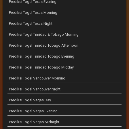
Prediksi Togel Texas Evening
Prediksi Togel Texas Morning
Prediksi Togel Texas Night
Prediksi Togel Trinidad & Tobago Morning
Prediksi Togel Trinidad Tobago Afternoon
Prediksi Togel Trinidad Tobago Evening
Prediksi Togel Trinidad Tobago Midday
Prediksi Togel Vancouver Morning
Prediksi Togel Vancouver Night
Prediksi Togel Vegas Day
Prediksi Togel Vegas Evening
Prediksi Togel Vegas Midnight