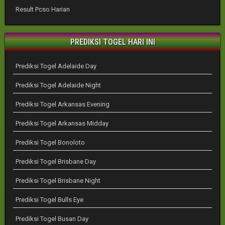
Result Pcso Harian
PREDIKSI TOGEL HARI INI
Prediksi Togel Adelaide Day
Prediksi Togel Adelaide Night
Prediksi Togel Arkansas Evening
Prediksi Togel Arkansas Midday
Prediksi Togel Bonoloto
Prediksi Togel Brisbane Day
Prediksi Togel Brisbane Night
Prediksi Togel Bulls Eye
Prediksi Togel Busan Day