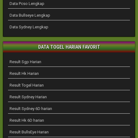
Data Pcso Lengkap
Data Bullseye Lengkap
Data Sydney Lengkap
DATA TOGEL HARIAN FAVORIT
Result Sgp Harian
Result Hk Harian
Result Togel Harian
Result Sydney Harian
Result Sydney 6D harian
Result Hk 6D harian
Result BullsEye Harian