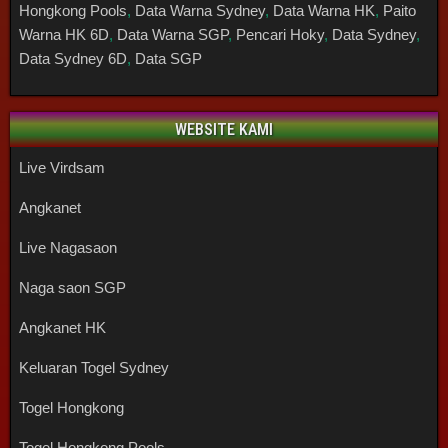
Hongkong Pools
,
Data Warna Sydney
,
Data Warna HK
,
Paito
Warna HK 6D
,
Data Warna SGP
,
Pencari Hoky
,
Data Sydney
,
Data Sydney 6D
,
Data SGP
WEBSITE KAMI
Live Virdsam
Angkanet
Live Nagasaon
Naga saon SGP
Angkanet HK
Keluaran Togel Sydney
Togel Hongkong
Togel Hongkong Pools