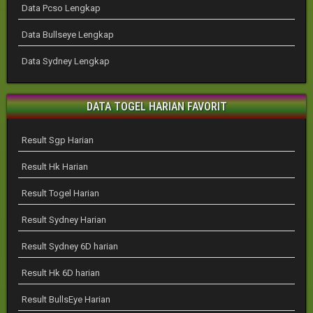
Data Pcso Lengkap
Data Bullseye Lengkap
Data Sydney Lengkap
DATA TOGEL HARIAN FAVORIT
Result Sgp Harian
Result Hk Harian
Result Togel Harian
Result Sydney Harian
Result Sydney 6D harian
Result Hk 6D harian
Result BullsEye Harian