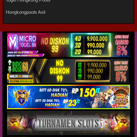
Hongkongpools Asli