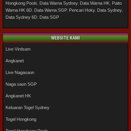
Hongkong Pools
,
Data Warna Sydney
,
Data Warna HK
,
Paito
Warna HK 6D
,
Data Warna SGP
,
Pencari Hoky
,
Data Sydney
,
Data Sydney 6D
,
Data SGP
WEBSITE KAMI
Live Virdsam
Angkanet
Live Nagasaon
Naga saon SGP
Angkanet HK
Keluaran Togel Sydney
Togel Hongkong
Togel Hongkong Pools