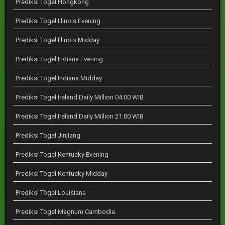
Prediksi Togel Hongkong
Prediksi Togel Illinois Evening
Prediksi Togel Illinois Midday
Prediksi Togel Indiana Evening
Prediksi Togel Indiana Midday
Prediksi Togel Ireland Daily Million 04:00 WIB
Prediksi Togel Ireland Daily Million 21:00 WIB
Prediksi Togel Jinjiang
Prediksi Togel Kentucky Evening
Prediksi Togel Kentucky Midday
Prediksi Togel Louisiana
Prediksi Togel Magnum Cambodia