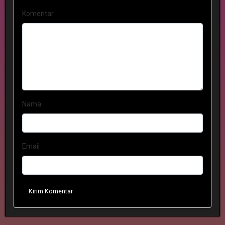
Komentar
Nama
Email
Kirim Komentar