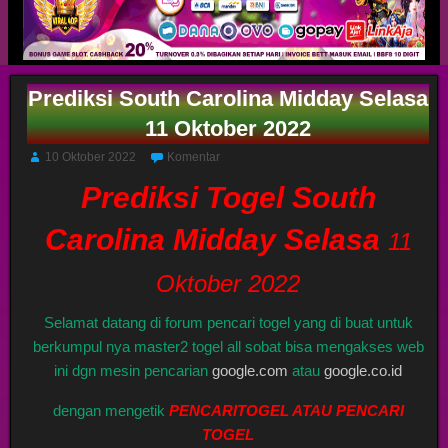
Prediksi South Carolina Midday Selasa
11 Oktober 2022
10 Oktober 2022
Komentar
Prediksi Togel South
Carolina Midday Selasa
11
Oktober 2022
Selamat datang di forum pencari togel yang di buat untuk
berkumpul nya master2 togel all sobat bisa mengakses web
ini dgn mesin pencarian
google.com
atau
google.co.id
dengan mengetik
PENCARITOGEL ATAU PENCARI
TOGEL