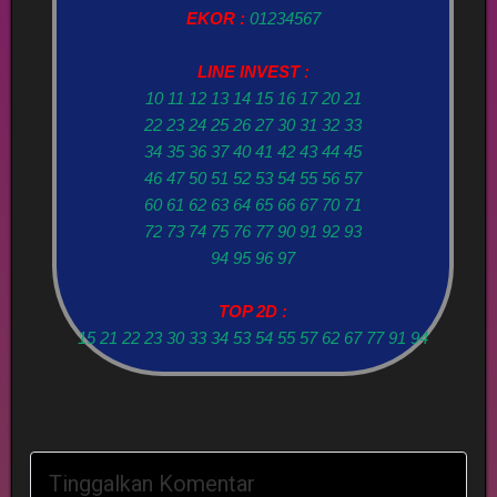
EKOR :
01234567
LINE INVEST :
10 11 12 13 14 15 16 17 20 21
22 23 24 25 26 27 30 31 32 33
34 35 36 37 40 41 42 43 44 45
46 47 50 51 52 53 54 55 56 57
60 61 62 63 64 65 66 67 70 71
72 73 74 75 76 77 90 91 92 93
94 95 96 97
TOP 2D :
15 21 22 23 30 33 34 53 54 55 57 62 67 77 91 94
Tinggalkan Komentar