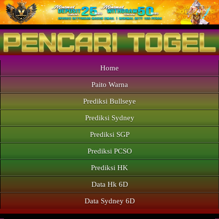
Home
Paito Warna
Prediksi Bullseye
Prediksi Sydney
Prediksi SGP
Prediksi PCSO
Prediksi HK
Data Hk 6D
Data Sydney 6D