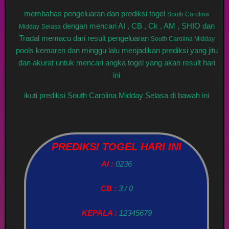
membahas pengeluaran dan prediksi togel
South Carolina
dengan mencari AI , CB , Ck , AM , SHIO dan
Midday
Selasa
Tradal memacu dari result pengeluaran
South Carolina Midday
pools kemaren dan minggu lalu menjadikan prediksi yang jitu
dan akurat untuk mencari angka togel yang akan result hari
ini
ikuti prediksi South Carolina Midday Selasa di bawah ini
PREDIKSI TOGEL HARI INI
AI :
0236
CB :
3 / 0
KEPALA :
12345679