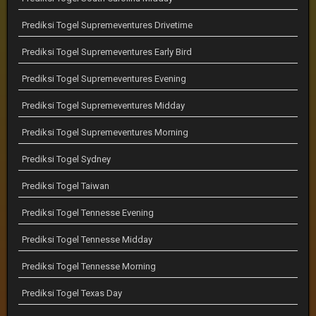
Prediksi Togel Supremeventures Drivetime
Prediksi Togel Supremeventures Early Bird
Prediksi Togel Supremeventures Evening
Prediksi Togel Supremeventures Midday
Prediksi Togel Supremeventures Morning
Prediksi Togel Sydney
Prediksi Togel Taiwan
Prediksi Togel Tennesse Evening
Prediksi Togel Tennesse Midday
Prediksi Togel Tennesse Morning
Prediksi Togel Texas Day