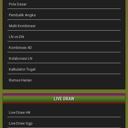
Pola Dasar
Pembalik Angka
Multi Kombinasi
LN vs DN
Kombinasi 4D
Kolaborasi LN
Kalkulator Togel
Rumus Harian
LIVE DRAW
Live Draw HK
Live Draw Sgp