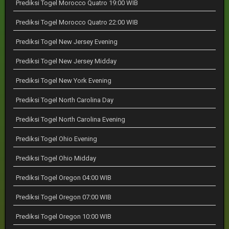
Prediksi Togel Morocco Quatro 19:00 WIB
Prediksi Togel Morocco Quatro 22:00 WIB
Prediksi Togel New Jersey Evening
Prediksi Togel New Jersey Midday
Prediksi Togel New York Evening
Prediksi Togel North Carolina Day
Prediksi Togel North Carolina Evening
Prediksi Togel Ohio Evening
Prediksi Togel Ohio Midday
Prediksi Togel Oregon 04:00 WIB
Prediksi Togel Oregon 07:00 WIB
Prediksi Togel Oregon 10:00 WIB