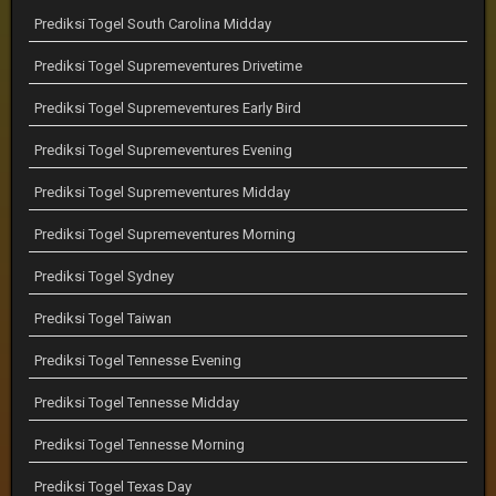
Prediksi Togel South Carolina Midday
Prediksi Togel Supremeventures Drivetime
Prediksi Togel Supremeventures Early Bird
Prediksi Togel Supremeventures Evening
Prediksi Togel Supremeventures Midday
Prediksi Togel Supremeventures Morning
Prediksi Togel Sydney
Prediksi Togel Taiwan
Prediksi Togel Tennesse Evening
Prediksi Togel Tennesse Midday
Prediksi Togel Tennesse Morning
Prediksi Togel Texas Day