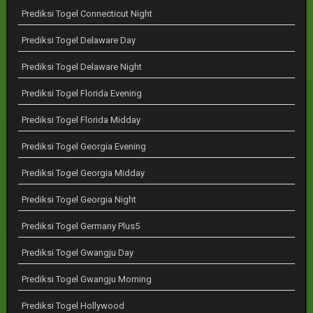
Prediksi Togel Connecticut Night
Prediksi Togel Delaware Day
Prediksi Togel Delaware Night
Prediksi Togel Florida Evening
Prediksi Togel Florida Midday
Prediksi Togel Georgia Evening
Prediksi Togel Georgia Midday
Prediksi Togel Georgia Night
Prediksi Togel Germany Plus5
Prediksi Togel Gwangju Day
Prediksi Togel Gwangju Morning
Prediksi Togel Hollywood