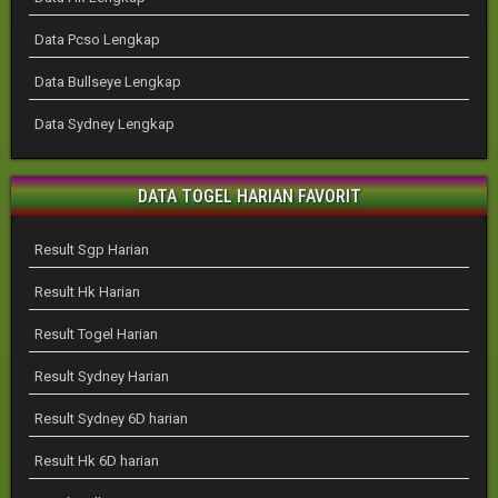
Data Pcso Lengkap
Data Bullseye Lengkap
Data Sydney Lengkap
DATA TOGEL HARIAN FAVORIT
Result Sgp Harian
Result Hk Harian
Result Togel Harian
Result Sydney Harian
Result Sydney 6D harian
Result Hk 6D harian