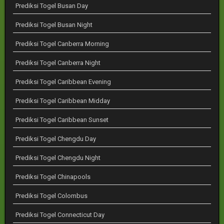
Prediksi Togel Busan Day
Prediksi Togel Busan Night
Prediksi Togel Canberra Morning
Prediksi Togel Canberra Night
Prediksi Togel Caribbean Evening
Prediksi Togel Caribbean Midday
Prediksi Togel Caribbean Sunset
Prediksi Togel Chengdu Day
Prediksi Togel Chengdu Night
Prediksi Togel Chinapools
Prediksi Togel Colombus
Prediksi Togel Connecticut Day