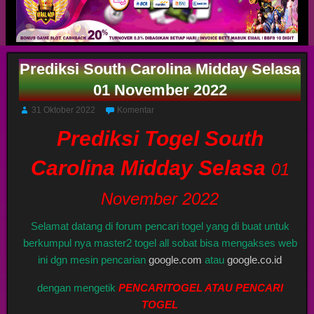
Prediksi South Carolina Midday Selasa
01 November 2022
31 Oktober 2022
Komentar
Prediksi Togel South
Carolina Midday Selasa
01
November 2022
Selamat datang di forum pencari togel yang di buat untuk
berkumpul nya master2 togel all sobat bisa mengakses web
ini dgn mesin pencarian
google.com
atau
google.co.id
dengan mengetik
PENCARITOGEL ATAU PENCARI
TOGEL