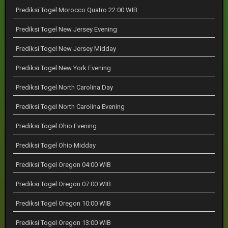
Prediksi Togel Morocco Quatro 22:00 WIB
Prediksi Togel New Jersey Evening
Prediksi Togel New Jersey Midday
Prediksi Togel New York Evening
Prediksi Togel North Carolina Day
Prediksi Togel North Carolina Evening
Prediksi Togel Ohio Evening
Prediksi Togel Ohio Midday
Prediksi Togel Oregon 04:00 WIB
Prediksi Togel Oregon 07:00 WIB
Prediksi Togel Oregon 10:00 WIB
Prediksi Togel Oregon 13:00 WIB