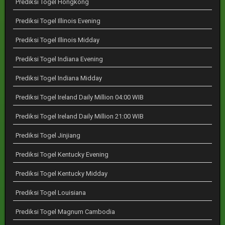
Prediksi Togel Hongkong
Prediksi Togel Illinois Evening
Prediksi Togel Illinois Midday
Prediksi Togel Indiana Evening
Prediksi Togel Indiana Midday
Prediksi Togel Ireland Daily Million 04:00 WIB
Prediksi Togel Ireland Daily Million 21:00 WIB
Prediksi Togel Jinjiang
Prediksi Togel Kentucky Evening
Prediksi Togel Kentucky Midday
Prediksi Togel Louisiana
Prediksi Togel Magnum Cambodia