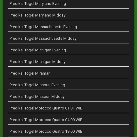
Prediksi Togel Maryland Evening
Prediksi Togel Maryland Midday
Prediksi Togel Massachusetts Evening
Prediksi Togel Massachusetts Midday
Prediksi Togel Michigan Evening
Prediksi Togel Michigan Midday
Prediksi Togel Miramar
Prediksi Togel Missouri Evening
Prediksi Togel Missouri Midday
Prediksi Togel Morocco Quatro 01:01 WIB
Prediksi Togel Morocco Quatro 04:00 WIB
Prediksi Togel Morocco Quatro 19:00 WIB