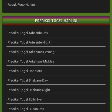
Result Pcso Harian
PREDIKSI TOGEL HARI INI
Prediksi Togel Adelaide Day
Prediksi Togel Adelaide Night
Prediksi Togel Arkansas Evening
Prediksi Togel Arkansas Midday
Prediksi Togel Bonoloto
Prediksi Togel Brisbane Day
Prediksi Togel Brisbane Night
Prediksi Togel Bulls Eye
Prediksi Togel Busan Day