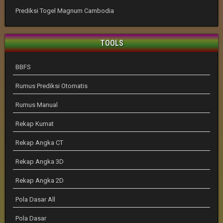
Prediksi Togel Magnum Cambodia
TOOLS
BBFS
Rumus Prediksi Otomatis
Rumus Manual
Rekap Kumat
Rekap Angka CT
Rekap Angka 3D
Rekap Angka 2D
Pola Dasar All
Pola Dasar