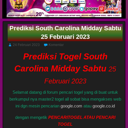
Prediksi South Carolina Midday Sabtu
25 Februari 2023
24 Februari 2023
Komentar
Prediksi Togel South
Carolina Midday Sabtu
25
Februari 2023
Selamat datang di forum pencari togel yang di buat untuk
berkumpul nya master2 togel all sobat bisa mengakses web
ini dgn mesin pencarian
google.com
atau
google.co.id
dengan mengetik
PENCARITOGEL ATAU PENCARI
TOGEL