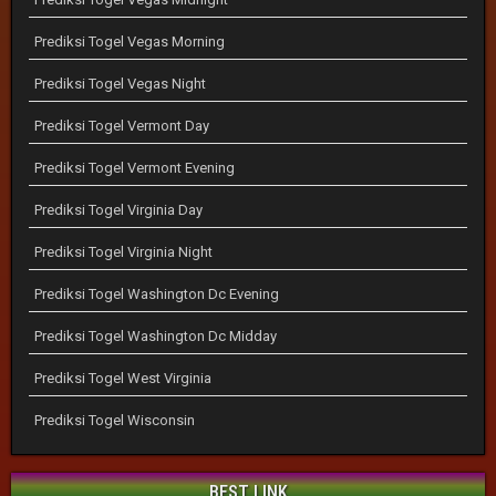
Prediksi Togel Vegas Morning
Prediksi Togel Vegas Night
Prediksi Togel Vermont Day
Prediksi Togel Vermont Evening
Prediksi Togel Virginia Day
Prediksi Togel Virginia Night
Prediksi Togel Washington Dc Evening
Prediksi Togel Washington Dc Midday
Prediksi Togel West Virginia
Prediksi Togel Wisconsin
BEST LINK