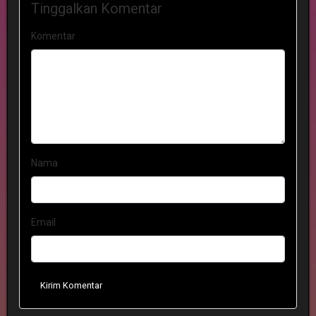
Tinggalkan Komentar
Komentar
Nama
Email
Kirim Komentar