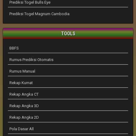
Prediksi Togel Bulls Eye
Prediksi Togel Magnum Cambodia
TOOLS
BBFS
Rumus Prediksi Otomatis
Rumus Manual
Rekap Kumat
Rekap Angka CT
Rekap Angka 3D
Rekap Angka 2D
Pola Dasar All