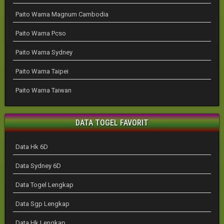
Paito Warna Magnum Cambodia
Paito Warna Pcso
Paito Warna Sydney
Paito Warna Taipei
Paito Warna Taiwan
DATA TOGEL FAVORIT
Data Hk 6D
Data Sydney 6D
Data Togel Lengkap
Data Sgp Lengkap
Data Hk Lengkap