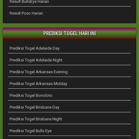
Result BullsEye Harian
Result Pcso Harian
PREDIKSI TOGEL HARI INI
Prediksi Togel Adelaide Day
Prediksi Togel Adelaide Night
Prediksi Togel Arkansas Evening
Prediksi Togel Arkansas Midday
Prediksi Togel Bonoloto
Prediksi Togel Brisbane Day
Prediksi Togel Brisbane Night
Prediksi Togel Bulls Eye