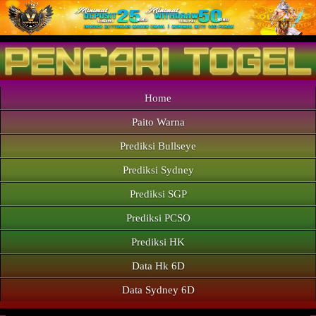
Home
Paito Warna
Prediksi Bullseye
Prediksi Sydney
Prediksi SGP
Prediksi PCSO
Prediksi HK
Data Hk 6D
Data Sydney 6D